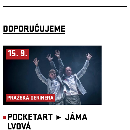
a osobitý projev jednotlivých členů.
Po albech
Это всё совсем не то
(2018) a
II
(2019) zaznamenali průlom
s deskou
Force of the Wind
, která čerpá z brazilské hudby a získala
uznání médií jako BBC Radio či KEXP. SOYUZ vystoupili na festivalech
jako
Primavera Sound
,
XJAZZ
nebo
OFF Festival
.
DOPORUČUJEME
V roce 2025 vydávají album
KROK
, nahrané mezi São Paulem,
Stockholmem a Varšavou. Deska propojuje východoevropské kořeny
s jazzem, folkem a globálními vlivy – výsledkem je jemně vrstvený,
žánrově neuchopitelný zvuk s důrazem na detail a atmosféru.
505
, berlínské duo tvořené kytaristou a producentem
Danielem Calvim
a
15. 9.
elektronickým hudebníkem
Mattiou Pretem
, vytváří osobitou zvukovou
krajinu, v níž se propojují prvky elektroniky, jazzu a abstraktního trip-
hopu. Jejich hudba pulzuje hlubokými, téměř junglovými rytmy, rozvíjí
se do snových atmosfér a plynule kombinuje temnější polohy
s euforickými melodickými plochami.
Po vystoupeních na prestižních festivalech, jako je
Montreux Jazz
Festival
, se 505 chystají vydat své debutové album – pohlcující
nahrávku, která odráží jejich vášeň pro zvukový experiment a žánrově
otevřené vyprávění. Projekt stojí na ambici objevovat nové hudební
horizonty prostřednictvím spolupráce s evropskými hudebníky
z různých prostředí a neustále obohacovat svůj zvuk o nové perspektivy.
PRAŽSKÁ DERINERA
Duo aktuálně představuje materiál z připravovaného alba společně
s trumpetistou
Fabiem Radermacherem
, dlouholetým
spolupracovníkem kapely.
POCKETART ►
JÁMA
Koncert je uspořádán za podpory Liveurope – první celoevropské
iniciativy podporující koncertní kluby v jejich snaze pořádat koncerty
LVOVÁ
začínajících evropských umělců. Projekt Liveurope je spolufinancován