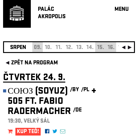
PALÁC
MENU
AKROPOLIS
PROGRA
VELKÝ S
MALÁ S
JAZZ BA
SRPEN
09.
10.
11.
12.
13.
14.
15.
16.
17.
18.
DOPORU
ZPĚT NA PROGRAM
HUDBA
DIVADLO
ČTVRTEK 24. 9.
OFF PR
СОЮЗ (SOYUZ)
+
/BY
/PL
DÁRKOVÉ 
505 FT. FABIO
O AKROPOL
RADERMACHER
/DE
PROJEKTY
UNDERGRO
19:30, VELKÝ SÁL
KONTAKTY
KUP TEĎ!