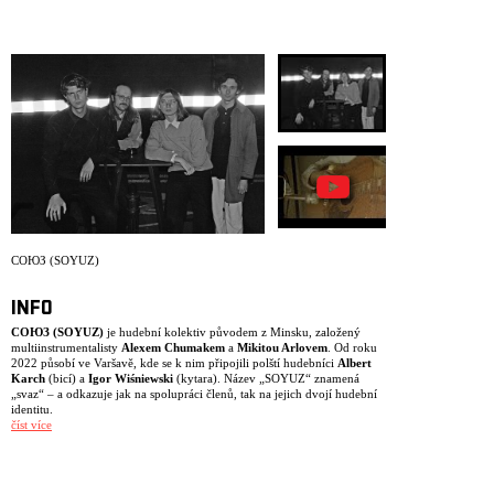
ARCHIV
NEWSLETT
СОЮЗ (SOYUZ)
INFO
СОЮЗ (SOYUZ)
je hudební kolektiv původem z Minsku, založený
multiinstrumentalisty
Alexem Chumakem
a
Mikitou Arlovem
. Od roku
2022 působí ve Varšavě, kde se k nim připojili polští hudebníci
Albert
Karch
(bicí) a
Igor Wiśniewski
(kytara). Název „SOYUZ“ znamená
„svaz“ – a odkazuje jak na spolupráci členů, tak na jejich dvojí hudební
identitu.
číst více
Kapela funguje ve dvou rovinách. Ve studiu stojí za tvorbou především
Chumak jako skladatel a aranžér, jehož hudba propojuje jazz, folk a
globální pop s bohatou orchestrací. Na pódiu se však SOYUZ proměňuje
v živý organismus – skladby vznikají znovu skrze kolektivní improvizaci