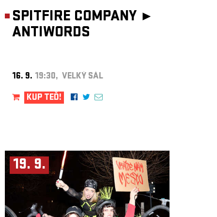
SPITFIRE COMPANY ►
ANTIWORDS
16. 9.
19:30, VELKÝ SÁL
KUP TEĎ!
19. 9.