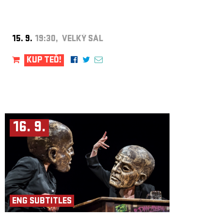
programem Evropské unie Kreativní Evropa.
15. 9.
19:30, VELKÝ SÁL
KUP TEĎ!
16. 9.
ENG SUBTITLES