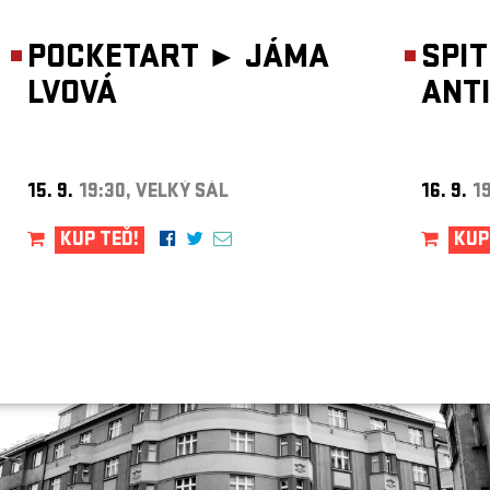
ARCHIV
POCKETART ►
JÁMA
NEWSLETT
SPI
LVOVÁ
ANT
15. 9.
19:30, VELKÝ SÁL
16. 9.
1
KUP TEĎ!
KUP