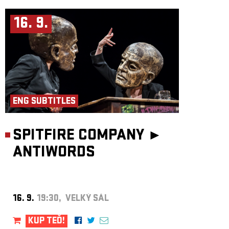
16. 9.
ENG SUBTITLES
SPITFIRE COMPANY ►
ANTIWORDS
16. 9.
19:30, VELKÝ SÁL
KUP TEĎ!