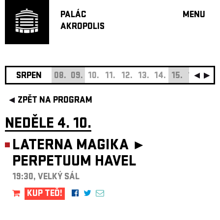
PALÁC
MENU
AKROPOLIS
PROGRA
VELKÝ S
MALÁ S
JAZZ BA
SRPEN
08.
09.
10.
11.
12.
13.
14.
15.
16.
17.
DOPORU
ZPĚT NA PROGRAM
HUDBA
DIVADLO
NEDĚLE 4. 10.
OFF PR
LATERNA MAGIKA ►
DÁRKOVÉ 
PERPETUUM HAVEL
O AKROPOL
PROJEKTY
19:30, VELKÝ SÁL
UNDERGRO
KUP TEĎ!
KONTAKTY