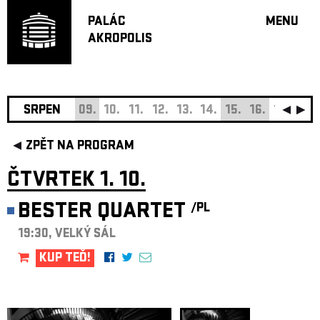
PALÁC
MENU
AKROPOLIS
PROGRA
VELKÝ S
MALÁ S
JAZZ BA
SRPEN
09.
10.
11.
12.
13.
14.
15.
16.
17.
18.
DOPORU
ZPĚT NA PROGRAM
HUDBA
DIVADLO
ČTVRTEK 1. 10.
OFF PR
BESTER QUARTET
/PL
DÁRKOVÉ 
19:30, VELKÝ SÁL
O AKROPOL
PROJEKTY
KUP TEĎ!
UNDERGRO
KONTAKTY