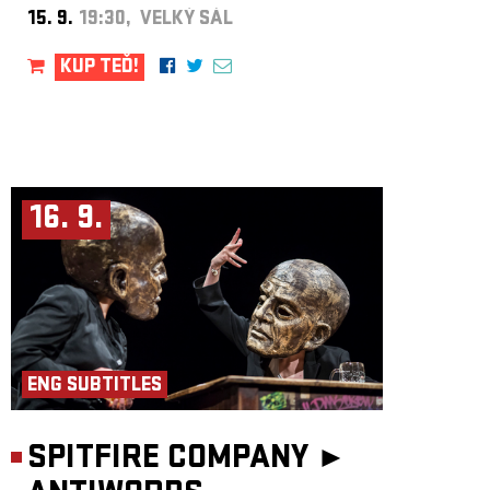
nástroje zvuky, o nichž jste ani netušili, že jsou možné. Houslista Jaroslaw
15. 9.
19:30, VELKÝ SÁL
Tyrala hrál s tak nadpozemskou intonací a kultivovaností, jakou by stejně
dobře uplatnil v nějakém kusu od Mendelssohna nebo Brahmse. Oleg
Dyyak měl v sestavě roli chameleona, jeho hra na akordeon, klarinet a
KUP TEĎ!
perkuse byla zcela kompetentní a silně rozšiřovala výrazové spektrum
skupiny. A basista Wojciech Front napomáhal k tomu, že změny rytmu
i tempa probíhaly skrytě a nepozorovaně.“
Hlavní inspirací pro skupinu nebyly novodobé ansámbly typu
Klezmatics, ale archivní nahrávky první generace židovských
přistěhovalců ve Spojených státech. „Klezmer jsme poslouchali
z předválečných nahrávek, které natočili například klarinetisté Dave
Tarras, Naftule Brandwin, oba pocházeli z Ukrajiny. Nejprve jsme tedy
hráli tradiční židovskou hudbu, pak jsme ji začali transformovat. Zlom
16. 9.
nastal, když Jaroslaw Bester napsal svoji první skladbu
De Profundis
pro
stejnojmenné první album. Tehdy jsme začali revidovat naše názory, a to
jak na židovskou hudbu, tak i na hudbu obecně. Naše hudba se posunula
od tradičního repertoáru k vlastním skladbám, od židovských stylů
k hudbě soudobé až avantgardní.“
Pořádá
Rachot Production
.
ENG SUBTITLES
SPITFIRE COMPANY ►