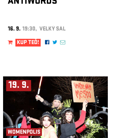
ANTIWORDS
16. 9.
19:30, VELKÝ SÁL
KUP TEĎ!
19. 9.
WOMENPOLIS