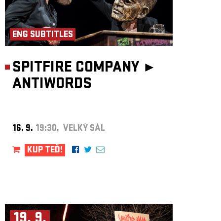
ENG SUBTITLES
SPITFIRE COMPANY ►
ANTIWORDS
16. 9.
19:30, VELKÝ SÁL
KUP TEĎ!
19. 9.