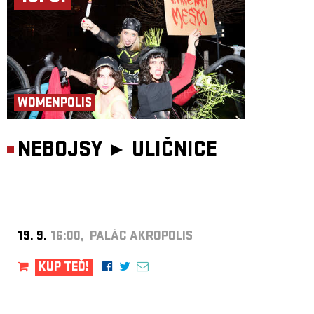
WOMENPOLIS
NEBOJSY ►
ULIČNICE
19. 9.
16:00, PALÁC AKROPOLIS
KUP TEĎ!