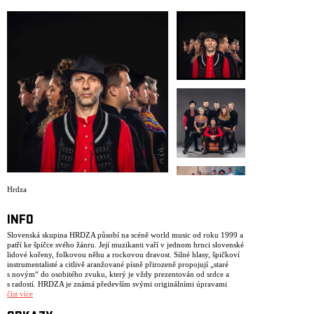
ARCHIV
NEWSLETT
Hrdza
INFO
Slovenská skupina HRDZA působí na scéně world music od roku 1999 a
patří ke špičce svého žánru. Její muzikanti vaří v jednom hrnci slovenské
lidové kořeny, folkovou něhu a rockovou dravost. Silné hlasy, špičkoví
instrumentalisté a citlivě aranžované písně přirozeně propojují „staré
s novým“ do osobitého zvuku, který je vždy prezentován od srdce a
s radostí. HRDZA je známá především svými originálními úpravami
lidových písní (např. Slovensko moje, otčina moja, Štefan, Mám ja
číst více
orech, Horela ľipka), ale i autorskou tvorbou (Taká sa mi páči,
Košieľočka, Zábava), ve které čerpá z bohaté slovenské hudební tradice.