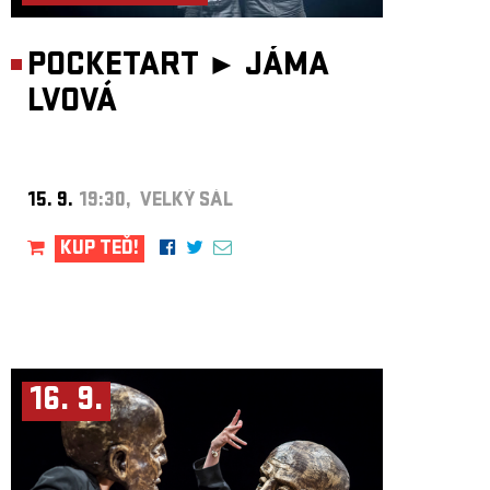
POCKETART ►
JÁMA
LVOVÁ
15. 9.
19:30, VELKÝ SÁL
KUP TEĎ!
16. 9.