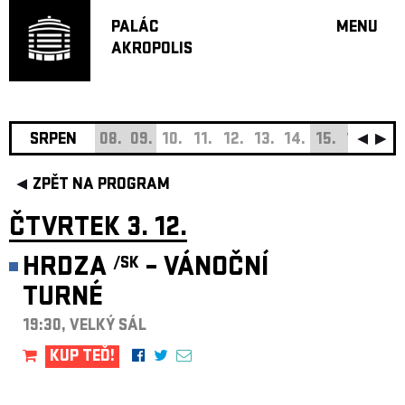
PALÁC
MENU
AKROPOLIS
PROGRA
VELKÝ S
MALÁ S
JAZZ BA
SRPEN
08.
09.
10.
11.
12.
13.
14.
15.
16.
17.
DOPORU
ZPĚT NA PROGRAM
HUDBA
DIVADLO
ČTVRTEK 3. 12.
OFF PR
HRDZA
– VÁNOČNÍ
/SK
DÁRKOVÉ 
TURNÉ
O AKROPOL
PROJEKTY
19:30, VELKÝ SÁL
UNDERGRO
KUP TEĎ!
KONTAKTY