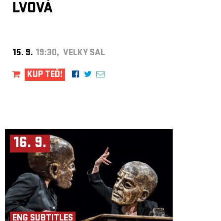
LVOVÁ
15. 9.
19:30, VELKÝ SÁL
KUP TEĎ!
16. 9.
ENG SUBTITLES