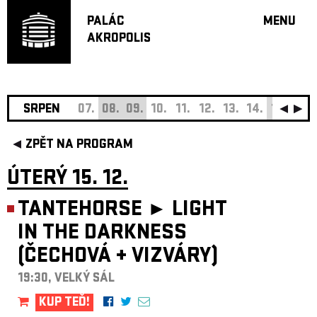
PALÁC
MENU
AKROPOLIS
PROGRA
VELKÝ S
MALÁ S
JAZZ BA
SRPEN
07.
08.
09.
10.
11.
12.
13.
14.
15.
16.
DOPORU
ZPĚT NA PROGRAM
HUDBA
DIVADLO
ÚTERÝ 15. 12.
OFF PR
TANTEHORSE ►
LIGHT
DÁRKOVÉ 
IN THE DARKNESS
O AKROPOL
(ČECHOVÁ
+
VIZVÁRY)
PROJEKTY
UNDERGRO
19:30, VELKÝ SÁL
KONTAKTY
KUP TEĎ!