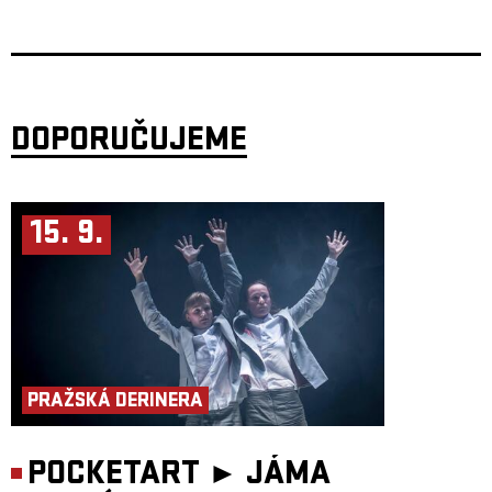
Poetika celého díla jde od surrealismu a dekadence přes prvky rokoka a
manýrismu, až po výjevy připomínají první obrazy Salvadora Dalího,
Giorgia De Chiraca nebo filmy Jana Švankmajera, Ingmara Bergmana
či Petera Greenawaye.
Jedná se o ojedinělý počin dvou renomovaných tvůrců, choreografů,
režisérů a performerů, Miřenky Čechové a Radima Vizváryho, kteří se po
desetileté odmlce vrací na společné jeviště.
DOPORUČUJEME
Z ohlasů:
„Pokud bych psal jen jednoslovné hodnocení, řekl bych: “úžasné.“
Justin
Schneider, DC Metro (Washington DC)
„Prokofiev řekl, že mrtví nedokáží tančit, když slovně vyjádřil pochyby
15. 9.
nad závěrem svého baletu Romeo a Julie. Ale zřejmě netušil o čem
hovoří.“
Sarah Kaufmann, Washington Post
„Ztělesňují pokladnici fyzicky expresivního divadelního umění“
, Sarah
Halzack, Washington Post
Kredity:
Autoři a performeři: Miřenka Čechová, Radim Vizváry
Režijně-dramaturgická spolupráce: Petr Boháč
Hudba: Matouš Hekela
Scéna a kostýmy: Lucia Škandíková, Petra Vlachynská
PRAŽSKÁ DERINERA
Light design: Martin Špetlík, Jiří Šmirk Produkce: Jan Honeiser
POCKETART ►
JÁMA