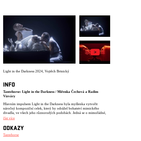
ARCHIV
NEWSLETT
Light in the Darkness 2024
,
Vojtěch Brtnický
INFO
Tantehorse: Light in the Darkness / Miřenka Čechová a Radim
Vizváry
Hlavním impulsem Light in the Darkness byla myšlenka vytvořit
náročný kompoziční celek, který by odrážel bohatství mimického
divadla, ve všech jeho různorodých podobách. Jedná se o mimořádné,
teatrálně expresivní zpracování vysoce výtvarných obrazů smrti, lásky a
číst více
pekla, v čele s technicky precizním tělesným vyjádřením, využívajícím
kromě techniky současného mimu a tance, též objekty, loutky a masky.
ODKAZY
Tvůrci se inspirovali Dantovým Peklem, úryvky z Markýze de Sada,
stejně jako duchovním přesahem Bachovy Umění figy.
Tantehorse