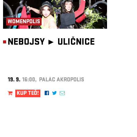
WOMENPOLIS
NEBOJSY ►
ULIČNICE
19. 9.
16:00, PALÁC AKROPOLIS
KUP TEĎ!