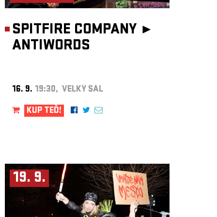
SPITFIRE COMPANY ►
ANTIWORDS
16. 9.
19:30, VELKÝ SÁL
KUP TEĎ!
19. 9.