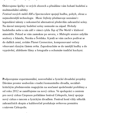
O
slovujeme špičky ve svých oborech a přinášíme vám bohaté hudební a
multimediální zážitky.
Festival nových médií AM
a
Spectaculare
spojují hudbu, pohyb, obraz a
nejmodernější technologie.
Music Infinity
představuje neznámé i
legendární talenty z nekomerční alternativní především zahraniční scény.
Na slavné interprety hudební scény nemusíte na západ. Hvězdy
hudebního nebe u nás září v rámci cyklu
Top of The World
v klubové
atmosféře
.
Pokud se vám zasteskne po severu, v
Midnight session
uslyšíte
soubory z Islandu, Norska a Švédska. A jestli se vám zachce podívat se
do dalších zemí, uvítáte
Planet Connection
, komponované večery
věnované různým částem světa. Zaposloucháte se do tamější hudby a do
vyprávění, zhlédnete filmy a fotografie a ochutnáte tradiční kuchyni.
P
odporujeme experimentální, nonverbální a fyzické divadelní projekty.
Dáváme prostor souborům s tradicí komunitního divadla, sociálně-
kritickým představením reagujícím na současné společenské problémy a
od roku 2012 se zaměřujeme na nový cirkus. Ve spolupráci s centrem
pro nový cirkus Cirqeuon pořádáme festival
Cirkopolis
, který spojuje
nový cirkus s tancem a fyzickým divadlem. Festival hostí vždy několik
zahraničních skupin a každoročně produkuje světovou premiéru
s názvem Cirkopolis.