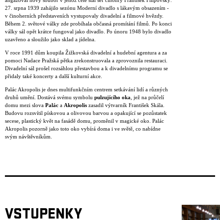
angažoval nový soubor v jehož čele stál šéf činohry František Filipovský.
27. srpna 1939 zahájilo sezónu Moderní divadlo s lákavým obsazením -
v činoherních představeních vystupovaly divadelní a filmové hvězdy.
Během 2. světové války zde probíhala občasná promítání filmů. Po konci
války sál opět krátce fungoval jako divadlo. Po únoru 1948 bylo divadlo
uzavřeno a sloužilo jako sklad a jídelna.
V roce 1991 dům koupila Žižkovská divadelní a hudební agentura a za
pomoci Nadace Pražská pětka zrekonstruovala a zprovoznila restauraci.
Divadelní sál prošel rozsáhlou přestavbou a k divadelnímu programu se
přidaly také koncerty a další kulturní akce.
Palác Akropolis je dnes multifunkčním centrem setkávání lidí a různých
druhů umění. Dostává svému symbolu
pulzujícího oka
, jež na průčelí
domu mezi slova
Palác
a
Akropolis
zasadil výtvarník František Skála.
Budovu rozsvítil pískovou a olivovou barvou a opakující se pozůstatek
secese, plastický květ na fasádě domu, proměnil v magické oko. Palác
Akropolis pozorně jako toto oko vybírá doma i ve světě, co nabídne
svým návštěvníkům.
VSTUPENKY