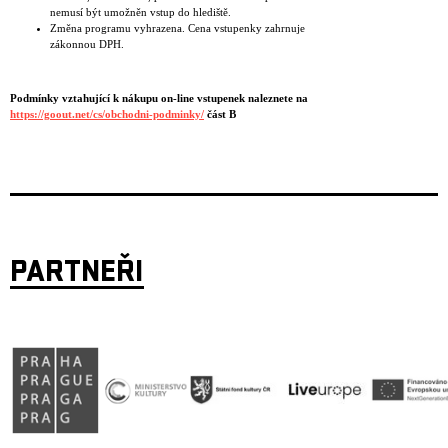
nemusí být umožněn vstup do hlediště.
Změna programu vyhrazena. Cena vstupenky zahrnuje
zákonnou DPH.
Podmínky vztahující k nákupu on-line vstupenek naleznete na
https://goout.net/cs/obchodni-podminky/
část B
PARTNEŘI