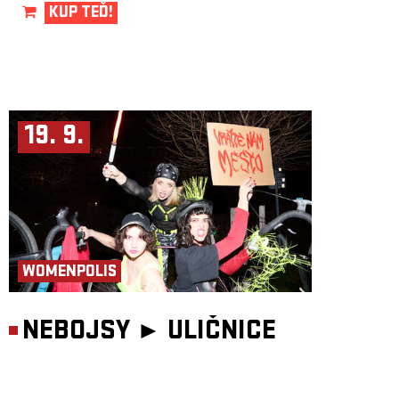
KUP TEĎ!
19. 9.
WOMENPOLIS
NEBOJSY ►
ULIČNICE