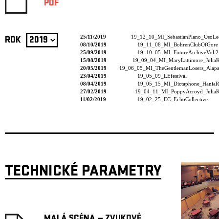
PDF
25/11/2019
19_12_10_MI_SebastianPlano_OsoLe
ROK
08/10/2019
19_11_08_MI_BohrenClubOfGore
25/09/2019
19_10_05_MI_FutureArchiveVol.2
15/08/2019
19_09_04_MI_MaryLattimore_JuliaK
20/05/2019
19_06_05_MI_TheGentlemanLosers_Alapas
23/04/2019
19_05_09_LEfestival
08/04/2019
19_05_15_MI_Dictaphone_HaniaR
27/02/2019
19_04_11_MI_PoppyAcroyd_JuliaK
11/02/2019
19_02_25_EC_EchoCollective
TECHNICKÉ PARAMETRY