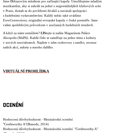
Jsme
O
drazovým můstkem pro začínající kapely. Umožňujeme mladým
muzikantům, aby si zahráli na jedné z nejprestižnějších klubových scén
v Praze, dostali se do povědomí diváků a navázali spolupráci
s hudebními vydavatelstvími. Každý měsíc také uvádíme
EuroConnections
, originální evropské kapely v české premiéře. Jsme
vašim spolehlivým průvodcem v současných hudebních trendech.
A když za námi nemůžete?
LIS
tujte si naším Magazínem Paláce
Akropolis (MaPA). Každé číslo se zaměřuje na jedno téma z kultury
v nových souvislostech. Najdete v něm rozhovory s umělci, recenze
našich akcí, ankety a mnoho dalšího.
VIRTUÁLNÍ PROHLÍDKA
OCENĚNÍ
Hodnocení důvěryhodnosti - Mezinárodní ocenění
"Creditworthy A"(Bisnode, 2014)
Hodnocení důvěryhodnosti - Mezinárodní ocenění "Creditworthy A"