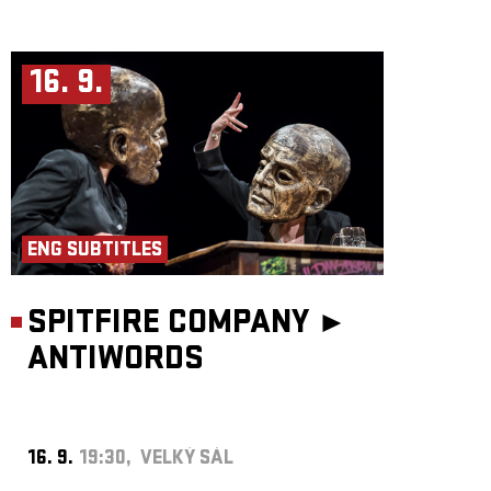
16. 9.
ENG SUBTITLES
SPITFIRE COMPANY ►
ANTIWORDS
16. 9.
19:30, VELKÝ SÁL