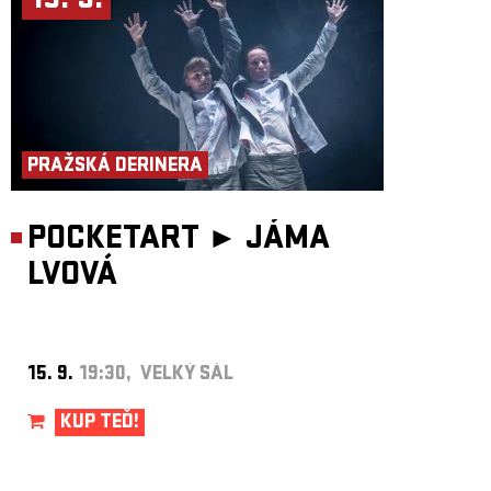
15. 9.
PRAŽSKÁ DERINERA
POCKETART ►
JÁMA
LVOVÁ
15. 9.
19:30, VELKÝ SÁL
KUP TEĎ!