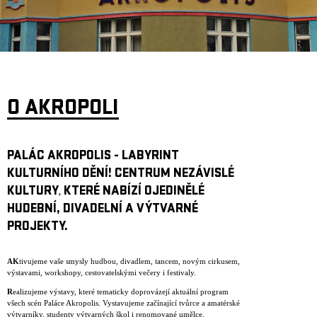
ARCHIV
NEWSLETT
O AKROPOLI
PALÁC AKROPOLIS - LABYRINT
KULTURNÍHO DĚNÍ! CENTRUM NEZÁVISLÉ
KULTURY
KTERÉ NABÍZÍ OJEDINĚLÉ
,
HUDEBNÍ, DIVADELNÍ A VÝTVARNÉ
PROJEKTY.
AK
tivujeme vaše smysly hudbou, divadlem, tancem, novým cirkusem,
výstavami, workshopy, cestovatelskými večery i festivaly.
R
ealizujeme výstavy, které tematicky doprovázejí aktuální program
všech scén Paláce Akropolis. Vystavujeme začínající tvůrce a amatérské
výtvarníky, studenty výtvarných škol i renomované umělce.