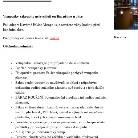
Vstupenky zakoupíte nejrychleji on-line přímo u akce.
Pokladna v Kavárně Paláce Akropolis je otevřena vždy hodinu před
konáním akce.
Kavárna
Předprodej vstupenek také v síti
GoOut
Obchodní podmínky
Vstupenku uschovejte pro případnou další kontrolu.
Padělání vstupenky je trestné.
Při opuštění prostoru Paláce Akropolis pozbývá vstupenka
platnosti.
Zakoupením vstupenky návštěvník souhlasí s případným
pořízením audiovizuálního záznamu své osoby a s jeho dalším
užitím.
ZÁKAZ KOUŘENÍ, fotografování a pořizování audiovizuálních
záznamů,
Zákaz vnášení zbraní, batohů, velkých zavazadel, skleněných
nádob, plechovek, PET lahví, deštníků a jiných nebezpečných
předmětů, toxických a jiných omamných látek.
Pořadatel si vyhrazuje právo na provedení osobní bezpečnostní
prohlídky při vstupu do prostoru Paláce Akropolis.
K dispozici je i bezbariérový vstup.
Prosíme, choďte včas, po začátku divadelního představení