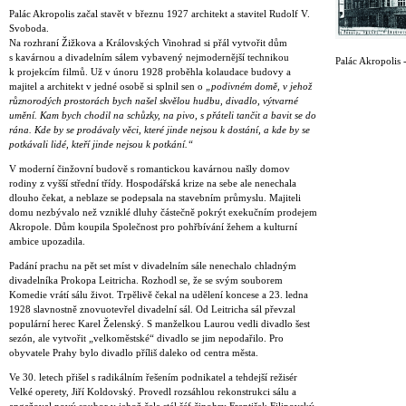
Palác Akropolis začal stavět v březnu 1927 architekt a stavitel Rudolf V.
Svoboda.
Na rozhraní Žižkova a Královských Vinohrad si přál vytvořit dům
s kavárnou a divadelním sálem vybavený nejmodernější technikou
Palác Akropolis -
k projekcím filmů. Už v únoru 1928 proběhla kolaudace budovy a
majitel a architekt v jedné osobě si splnil sen o
„podivném domě, v jehož
různorodých prostorách bych našel skvělou hudbu, divadlo, výtvarné
umění. Kam bych chodil na schůzky, na pivo, s přáteli tančit a bavit se do
rána. Kde by se prodávaly věci, které jinde nejsou k dostání, a kde by se
potkávali lidé, kteří jinde nejsou k potkání.“
V moderní činžovní budově s romantickou kavárnou našly domov
rodiny z vyšší střední třídy. Hospodářská krize na sebe ale nenechala
dlouho čekat, a neblaze se podepsala na stavebním průmyslu. Majiteli
domu nezbývalo než vzniklé dluhy částečně pokrýt exekučním prodejem
Akropole. Dům koupila Společnost pro pohřbívání žehem a kulturní
ambice upozadila.
Padání prachu na pět set míst v divadelním sále nenechalo chladným
divadelníka Prokopa Leitricha. Rozhodl se, že se svým souborem
Komedie vrátí sálu život. Trpělivě čekal na udělení koncese a 23. ledna
1928 slavnostně znovuotevřel divadelní sál. Od Leitricha sál převzal
populární herec Karel Želenský. S manželkou Laurou vedli divadlo šest
sezón, ale vytvořit „velkoměstské“ divadlo se jim nepodařilo. Pro
obyvatele Prahy bylo divadlo příliš daleko od centra města.
Ve 30. letech přišel s radikálním řešením podnikatel a tehdejší režisér
Velké operety, Jiří Koldovský. Provedl rozsáhlou rekonstrukci sálu a