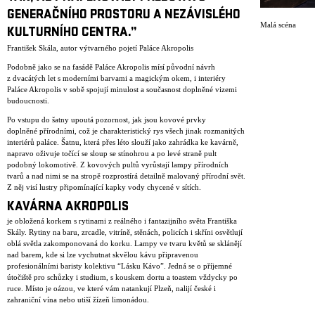
GENERAČNÍHO PROSTORU A NEZÁVISLÉHO
Malá scéna
KULTURNÍHO CENTRA.”
František Skála, autor výtvarného pojetí Paláce Akropolis
Podobně jako se na fasádě Paláce Akropolis mísí původní návrh
z dvacátých let s moderními barvami a magickým okem, i interiéry
Paláce Akropolis v sobě spojují minulost a současnost doplněné vizemi
budoucnosti.
Po vstupu do šatny upoutá pozornost, jak jsou kovové prvky
doplněné přírodními, což je charakteristický rys všech jinak rozmanitých
interiérů paláce. Šatnu, která přes léto slouží jako zahrádka ke kavárně,
napravo oživuje točící se sloup se stínohrou a po levé straně pult
podobný lokomotivě. Z kovových pultů vyrůstají lampy přírodních
tvarů a nad nimi se na stropě rozprostírá detailně malovaný přírodní svět.
Z něj visí lustry připomínající kapky vody chycené v sítích.
KAVÁRNA AKROPOLIS
je obložená korkem s rytinami z reálného i fantazijního světa Františka
Skály. Rytiny na baru, zrcadle, vitríně, stěnách, policích i skříni osvětlují
oblá světla zakomponovaná do korku. Lampy ve tvaru květů se sklánějí
nad barem, kde si lze vychutnat skvělou kávu připravenou
profesionálními baristy kolektivu “Lásku Kávo”. Jedná se o příjemné
útočiště pro schůzky i studium, s kouskem dortu a toastem vždycky po
ruce. Místo je oázou, ve které vám natankují Plzeň, nalijí české i
zahraniční vína nebo utiší žízeň limonádou.