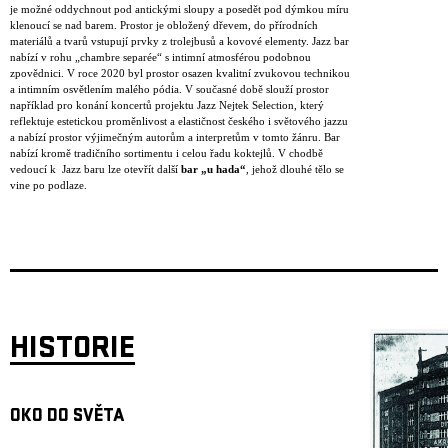
je možné oddychnout pod antickými sloupy a posedět pod dýmkou míru
klenoucí se nad barem. Prostor je obložený dřevem, do přírodních
materiálů a tvarů vstupují prvky z trolejbusů a kovové elementy. Jazz bar
nabízí v rohu „chambre separée“ s intimní atmosférou podobnou
zpovědnici. V roce 2020 byl prostor osazen kvalitní zvukovou technikou
a intimním osvětlením malého pódia. V současné době slouží prostor
například pro konání koncertů projektu Jazz Nejtek Selection, který
reflektuje estetickou proměnlivost a elastičnost českého i světového jazzu
a nabízí prostor výjimečným autorům a interpretům v tomto žánru. Bar
nabízí kromě tradičního sortimentu i celou řadu koktejlů. V chodbě
vedoucí k Jazz baru lze otevřít další
bar „u hada“
, jehož dlouhé tělo se
vine po podlaze.
HISTORIE
OKO DO SVĚTA