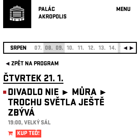
PALÁC
MENU
AKROPOLIS
PROGRA
VELKÝ S
MALÁ S
JAZZ BA
SRPEN
07.
08.
09.
10.
11.
12.
13.
14.
15.
16.
DOPORU
ZPĚT NA PROGRAM
HUDBA
DIVADLO
ČTVRTEK 21. 1.
OFF PR
DIVADLO NIE ► MŮRA ►
DÁRKOVÉ 
TROCHU SVĚTLA JEŠTĚ
O AKROPOL
ZBÝVÁ
PROJEKTY
UNDERGRO
19:00, VELKÝ SÁL
KONTAKTY
KUP TEĎ!