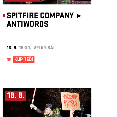
SPITFIRE COMPANY ►
ANTIWORDS
16. 9.
19:30, VELKÝ SÁL
KUP TEĎ!
19. 9.