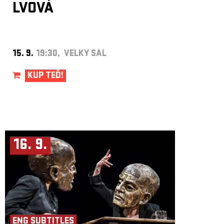
LVOVÁ
Foto: Lars Opstad
15. 9.
19:30, VELKÝ SÁL
KUP TEĎ!
16. 9.
ENG SUBTITLES