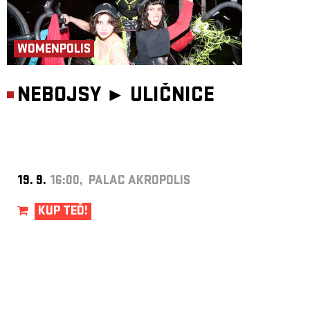
WOMENPOLIS
NEBOJSY ►
ULIČNICE
19. 9.
16:00, PALÁC AKROPOLIS
KUP TEĎ!