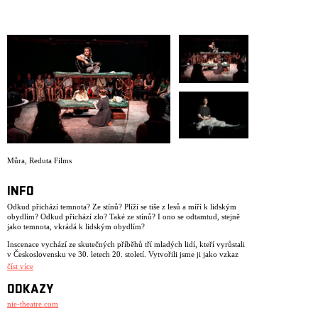
ARCHIV
NEWSLETT
Můra
,
Reduta Films
INFO
Odkud přichází temnota? Ze stínů? Plíží se tiše z lesů a míří k lidským
obydlím? Odkud přichází zlo? Také ze stínů? I ono se odtamtud, stejně
jako temnota, vkrádá k lidským obydlím?
Inscenace vychází ze skutečných příběhů tří mladých lidí, kteří vyrůstali
v Československu ve 30. letech 20. století. Vytvořili jsme ji jako vzkaz
pro nás všechny, kteří jsme 25 let pracovali, žili a dýchali v divadelním
číst více
kolektivu jménem NIE.
ODKAZY
V době premiéry naší první inscenace, v srpnu 2001, nebyli ještě někteří
ze současných členů souboru na světě. Inscenace se jmenovala Dlouhá
nie-theatre.com
cesta domů a šlo o dramatizaci krátké zprávy z novin. Chtěli jsme na