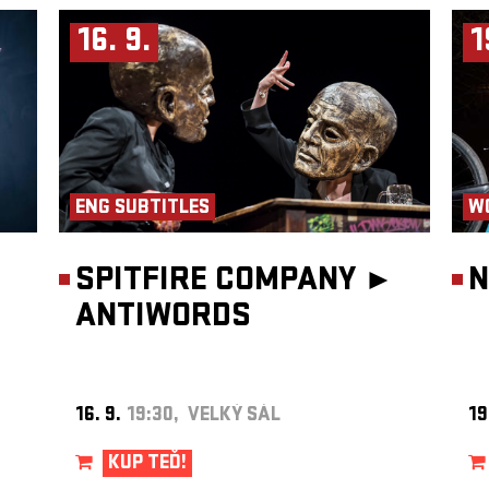
nické
řených
16. 9.
1
vorba
ic.
oupením
dstavil
Jeho
London
,
C
jako
ENG SUBTITLES
W
ých
jších
SPITFIRE COMPANY ►
N
ANTIWORDS
16. 9.
19:30, VELKÝ SÁL
19
KUP TEĎ!