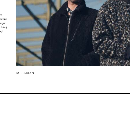
em
scéně.
ující
sobivý.
ejí
 které
y, jako
dnictvím
kou
rmu
PALLADIAN
ní.
jako
motivní.
pomezí
 Ve své
ráci
u a
bu, na
her