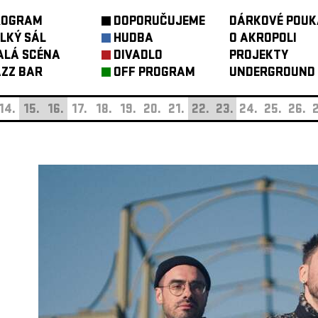
ROGRAM
DOPORUČUJEME
DÁRKOVÉ POUK
LKÝ SÁL
HUDBA
O AKROPOLI
ALÁ SCÉNA
DIVADLO
PROJEKTY
ZZ BAR
OFF PROGRAM
UNDERGROUND
14.
15.
16.
17.
18.
19.
20.
21.
22.
23.
24.
25.
26.
2