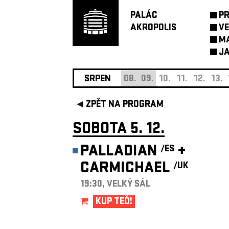
PALÁC
P
AKROPOLIS
VE
M
JA
SRPEN
08.
09.
10.
11.
12.
13.
ZPĚT NA PROGRAM
SOBOTA 5. 12.
PALLADIAN
+
/ES
CARMICHAEL
/UK
19:30, VELKÝ SÁL
KUP TEĎ!