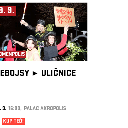
9. 9.
OMENPOLIS
EBOJSY ►
ULIČNICE
. 9.
16:00, PALÁC AKROPOLIS
KUP TEĎ!