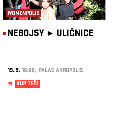
WOMENPOLIS
NEBOJSY ►
ULIČNICE
19. 9.
16:00, PALÁC AKROPOLIS
KUP TEĎ!