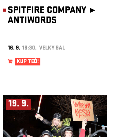
SPITFIRE COMPANY ►
ANTIWORDS
16. 9.
19:30, VELKÝ SÁL
KUP TEĎ!
19. 9.