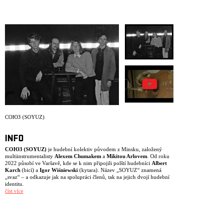
ARCHIV
NEWSLETT
СОЮЗ (SOYUZ)
INFO
СОЮЗ (SOYUZ)
je hudební kolektiv původem z Minsku, založený
multiinstrumentalisty
Alexem Chumakem
a
Mikitou Arlovem
. Od roku
2022 působí ve Varšavě, kde se k nim připojili polští hudebníci
Albert
Karch
(bicí) a
Igor Wiśniewski
(kytara). Název „SOYUZ“ znamená
„svaz“ – a odkazuje jak na spolupráci členů, tak na jejich dvojí hudební
identitu.
číst více
Kapela funguje ve dvou rovinách. Ve studiu stojí za tvorbou především
Chumak jako skladatel a aranžér, jehož hudba propojuje jazz, folk a
globální pop s bohatou orchestrací. Na pódiu se však SOYUZ proměňuje
v živý organismus – skladby vznikají znovu skrze kolektivní improvizaci