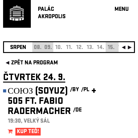
PALÁC
MENU
AKROPOLIS
PROGRA
VELKÝ S
MALÁ S
JAZZ BA
SRPEN
08.
09.
10.
11.
12.
13.
14.
15.
16.
17.
DOPORU
ZPĚT NA PROGRAM
HUDBA
DIVADLO
ČTVRTEK 24. 9.
OFF PR
СОЮЗ (SOYUZ)
+
/BY
/PL
DÁRKOVÉ 
505 FT. FABIO
O AKROPOL
RADERMACHER
/DE
PROJEKTY
UNDERGRO
19:30, VELKÝ SÁL
KONTAKTY
KUP TEĎ!