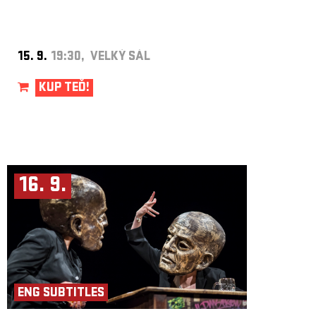
programem Evropské unie Kreativní Evropa.
15. 9.
19:30, VELKÝ SÁL
KUP TEĎ!
16. 9.
ENG SUBTITLES