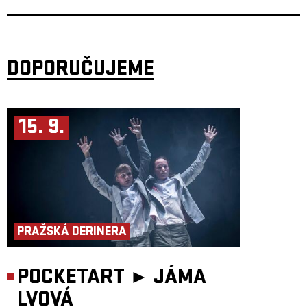
a osobitý projev jednotlivých členů.
Po albech
Это всё совсем не то
(2018) a
II
(2019) zaznamenali průlom
s deskou
Force of the Wind
, která čerpá z brazilské hudby a získala
uznání médií jako BBC Radio či KEXP. SOYUZ vystoupili na festivalech
jako
Primavera Sound
,
XJAZZ
nebo
OFF Festival
.
DOPORUČUJEME
V roce 2025 vydávají album
KROK
, nahrané mezi São Paulem,
Stockholmem a Varšavou. Deska propojuje východoevropské kořeny
s jazzem, folkem a globálními vlivy – výsledkem je jemně vrstvený,
žánrově neuchopitelný zvuk s důrazem na detail a atmosféru.
505
, berlínské duo tvořené kytaristou a producentem
Danielem Calvim
a
15. 9.
elektronickým hudebníkem
Mattiou Pretem
, vytváří osobitou zvukovou
krajinu, v níž se propojují prvky elektroniky, jazzu a abstraktního trip-
hopu. Jejich hudba pulzuje hlubokými, téměř junglovými rytmy, rozvíjí
se do snových atmosfér a plynule kombinuje temnější polohy
s euforickými melodickými plochami.
Po vystoupeních na prestižních festivalech, jako je
Montreux Jazz
Festival
, se 505 chystají vydat své debutové album – pohlcující
nahrávku, která odráží jejich vášeň pro zvukový experiment a žánrově
otevřené vyprávění. Projekt stojí na ambici objevovat nové hudební
horizonty prostřednictvím spolupráce s evropskými hudebníky
z různých prostředí a neustále obohacovat svůj zvuk o nové perspektivy.
PRAŽSKÁ DERINERA
Duo aktuálně představuje materiál z připravovaného alba společně
s trumpetistou
Fabiem Radermacherem
, dlouholetým
spolupracovníkem kapely.
POCKETART ►
JÁMA
Koncert je uspořádán za podpory Liveurope – první celoevropské
iniciativy podporující koncertní kluby v jejich snaze pořádat koncerty
LVOVÁ
začínajících evropských umělců. Projekt Liveurope je spolufinancován