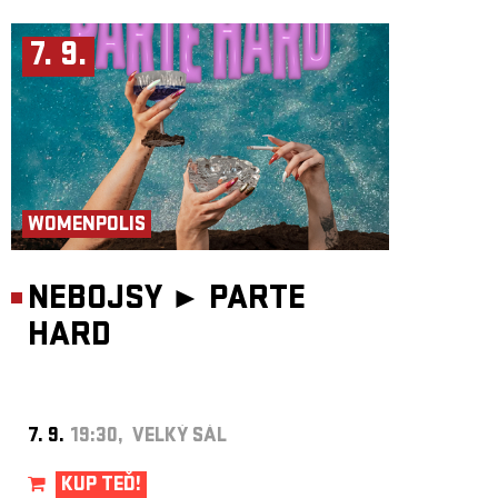
7. 9.
WOMENPOLIS
NEBOJSY ►
PARTE
HARD
7. 9.
19:30, VELKÝ SÁL
KUP TEĎ!