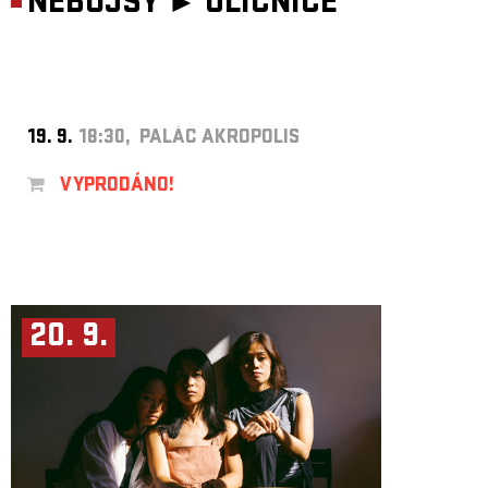
NEBOJSY ►
ULIČNICE
19. 9.
18:30, PALÁC AKROPOLIS
VYPRODÁNO!
20. 9.