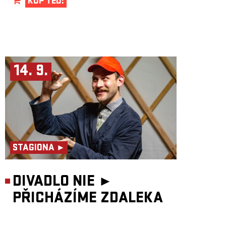
KUP TEĎ!
14. 9.
STAGIONA ►
DIVADLO NIE ►
PŘICHÁZÍME ZDALEKA