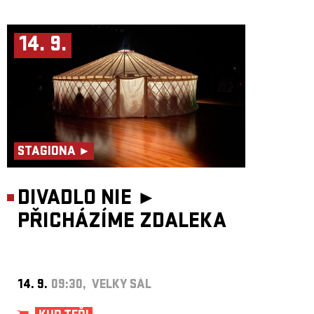
14. 9.
STAGIONA ►
DIVADLO NIE ►
PŘICHÁZÍME ZDALEKA
14. 9.
09:30, VELKÝ SÁL