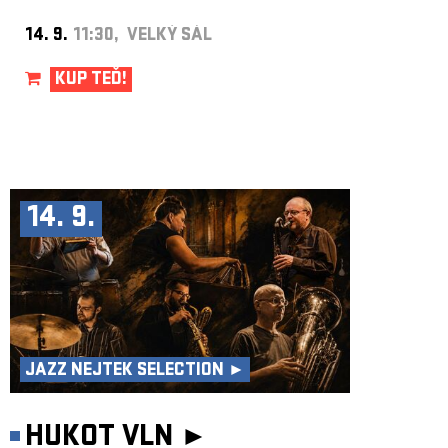
14. 9.
11:30, VELKÝ SÁL
KUP TEĎ!
14. 9.
JAZZ NEJTEK SELECTION ►
HUKOT VLN ►