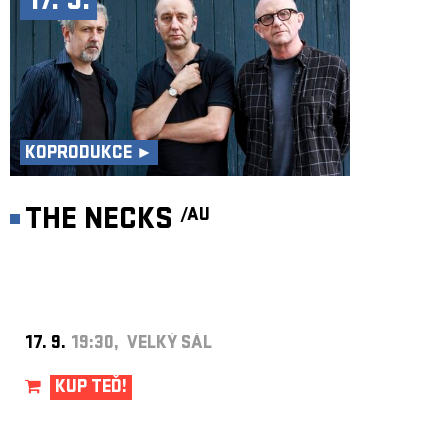
17. 9.
KOPRODUKCE ►
THE NECKS
/AU
17. 9.
19:30, VELKÝ SÁL
KUP TEĎ!