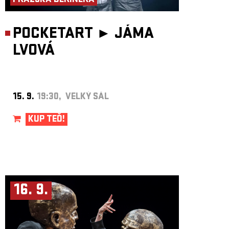
PRAŽSKÁ DERINERA
POCKETART ►
JÁMA
LVOVÁ
15. 9.
19:30, VELKÝ SÁL
KUP TEĎ!
16. 9.