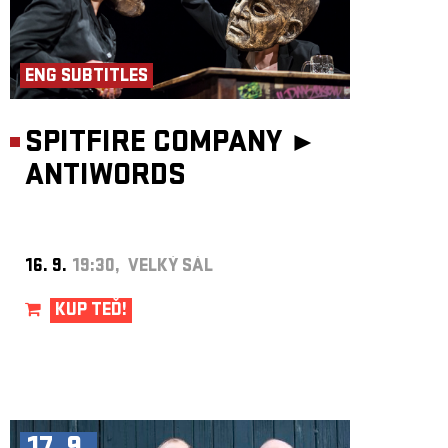
ENG SUBTITLES
SPITFIRE COMPANY ►
ANTIWORDS
16. 9.
19:30, VELKÝ SÁL
KUP TEĎ!