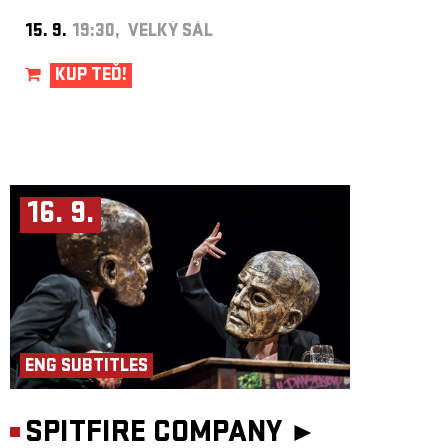
15. 9.
19:30, VELKÝ SÁL
KUP TEĎ!
16. 9.
ENG SUBTITLES
SPITFIRE COMPANY ►