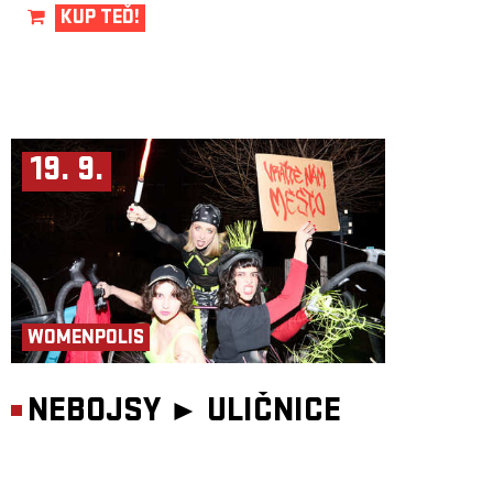
KUP TEĎ!
19. 9.
WOMENPOLIS
NEBOJSY ►
ULIČNICE