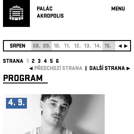
PALÁC
MENU
AKROPOLIS
PROGRA
VELKÝ S
MALÁ S
JAZZ BA
SRPEN
08.
09.
10.
11.
12.
13.
14.
15.
16.
17.
DOPORU
STRANA
1
2
3
4
5
6
HUDBA
PŘEDCHOZÍ STRANA
DALŠÍ STRANA
DIVADLO
PROGRAM
OFF PR
DÁRKOVÉ 
O AKROPOL
4. 9.
PROJEKTY
UNDERGRO
KONTAKTY