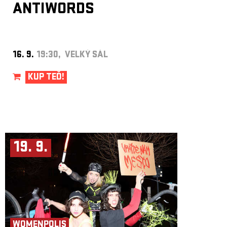
ANTIWORDS
16. 9.
19:30, VELKÝ SÁL
KUP TEĎ!
19. 9.
WOMENPOLIS