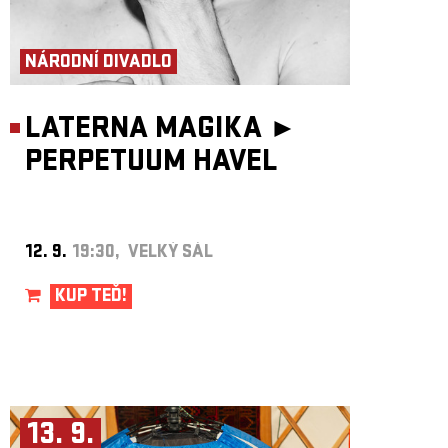
NÁRODNÍ DIVADLO
LATERNA MAGIKA ►
PERPETUUM HAVEL
12. 9.
19:30, VELKÝ SÁL
KUP TEĎ!
13. 9.