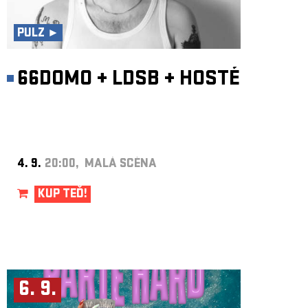
ARCHIV
NEWSLETT
PULZ ►
66DOMO
+
LDSB
+
HOSTÉ
4. 9.
20:00, MALÁ SCÉNA
KUP TEĎ!
6. 9.