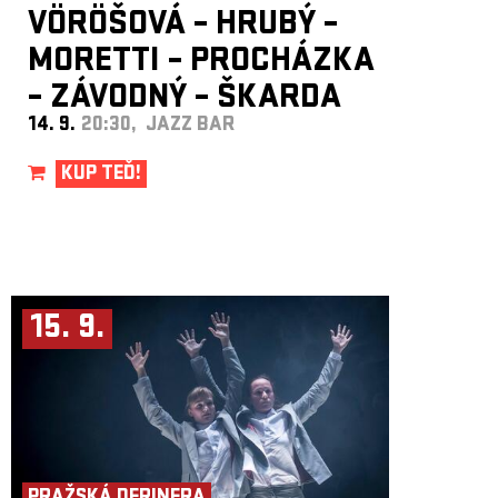
VÖRÖŠOVÁ – HRUBÝ –
MORETTI – PROCHÁZKA
– ZÁVODNÝ – ŠKARDA
14. 9.
20:30, JAZZ BAR
KUP TEĎ!
15. 9.