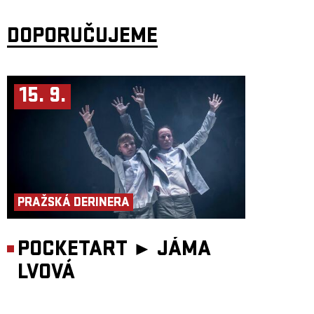
DOPORUČUJEME
15. 9.
PRAŽSKÁ DERINERA
POCKETART ►
JÁMA
LVOVÁ