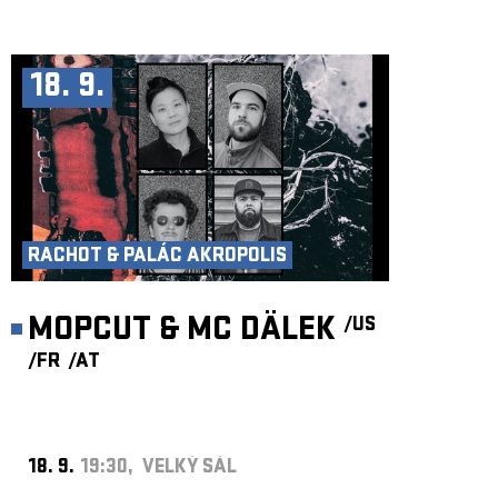
18. 9.
RACHOT & PALÁC AKROPOLIS
MOPCUT & MC DÄLEK
/US
/FR
/AT
18. 9.
19:30, VELKÝ SÁL