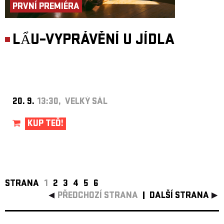
PRVNÍ PREMIÉRA
LẨU–VYPRÁVĚNÍ U JÍDLA
20. 9.
13:30, VELKÝ SÁL
KUP TEĎ!
STRANA
1
2
3
4
5
6
PŘEDCHOZÍ STRANA
DALŠÍ STRANA