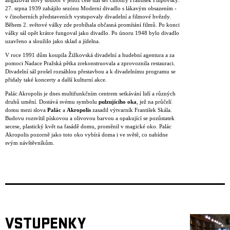
angažoval nový soubor v jehož čele stál šéf činohry František Filipovský.
27. srpna 1939 zahájilo sezónu Moderní divadlo s lákavým obsazením -
v činoherních představeních vystupovaly divadelní a filmové hvězdy.
Během 2. světové války zde probíhala občasná promítání filmů. Po konci
války sál opět krátce fungoval jako divadlo. Po únoru 1948 bylo divadlo
uzavřeno a sloužilo jako sklad a jídelna.
V roce 1991 dům koupila Žižkovská divadelní a hudební agentura a za
pomoci Nadace Pražská pětka zrekonstruovala a zprovoznila restauraci.
Divadelní sál prošel rozsáhlou přestavbou a k divadelnímu programu se
přidaly také koncerty a další kulturní akce.
Palác Akropolis je dnes multifunkčním centrem setkávání lidí a různých
druhů umění. Dostává svému symbolu
pulzujícího oka
, jež na průčelí
domu mezi slova
Palác
a
Akropolis
zasadil výtvarník František Skála.
Budovu rozsvítil pískovou a olivovou barvou a opakující se pozůstatek
secese, plastický květ na fasádě domu, proměnil v magické oko. Palác
Akropolis pozorně jako toto oko vybírá doma i ve světě, co nabídne
svým návštěvníkům.
VSTUPENKY