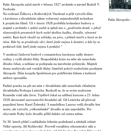
Palác Akropolis začal stavět v březnu 1927 architekt a stavitel Rudolf V.
Svoboda.
Na rozhraní Žižkova a Královských Vinohrad si přál vytvořit dům
s kavárnou a divadelním sálem vybavený nejmodernější technikou
Palác Akropolis -
k projekcím filmů. Už v únoru 1928 proběhla kolaudace budovy a
majitel a architekt v jedné osobě si splnil sen o
„podivném domě, v jehož
různorodých prostorách bych našel skvělou hudbu, divadlo, výtvarné
umění. Kam bych chodil na schůzky, na pivo, s přáteli tančit a bavit se do
rána. Kde by se prodávaly věci, které jinde nejsou k dostání, a kde by se
potkávali lidé, kteří jinde nejsou k potkání.“
V moderní činžovní budově s romantickou kavárnou našly domov
rodiny z vyšší střední třídy. Hospodářská krize na sebe ale nenechala
dlouho čekat, a neblaze se podepsala na stavebním průmyslu. Majiteli
domu nezbývalo než vzniklé dluhy částečně pokrýt exekučním prodejem
Akropole. Dům koupila Společnost pro pohřbívání žehem a kulturní
ambice upozadila.
Padání prachu na pět set míst v divadelním sále nenechalo chladným
divadelníka Prokopa Leitricha. Rozhodl se, že se svým souborem
Komedie vrátí sálu život. Trpělivě čekal na udělení koncese a 23. ledna
1928 slavnostně znovuotevřel divadelní sál. Od Leitricha sál převzal
populární herec Karel Želenský. S manželkou Laurou vedli divadlo šest
sezón, ale vytvořit „velkoměstské“ divadlo se jim nepodařilo. Pro
obyvatele Prahy bylo divadlo příliš daleko od centra města.
Ve 30. letech přišel s radikálním řešením podnikatel a tehdejší režisér
Velké operety, Jiří Koldovský. Provedl rozsáhlou rekonstrukci sálu a