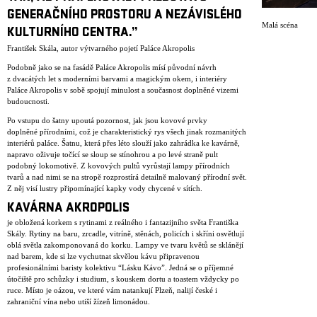
GENERAČNÍHO PROSTORU A NEZÁVISLÉHO
Malá scéna
KULTURNÍHO CENTRA.”
František Skála, autor výtvarného pojetí Paláce Akropolis
Podobně jako se na fasádě Paláce Akropolis mísí původní návrh
z dvacátých let s moderními barvami a magickým okem, i interiéry
Paláce Akropolis v sobě spojují minulost a současnost doplněné vizemi
budoucnosti.
Po vstupu do šatny upoutá pozornost, jak jsou kovové prvky
doplněné přírodními, což je charakteristický rys všech jinak rozmanitých
interiérů paláce. Šatnu, která přes léto slouží jako zahrádka ke kavárně,
napravo oživuje točící se sloup se stínohrou a po levé straně pult
podobný lokomotivě. Z kovových pultů vyrůstají lampy přírodních
tvarů a nad nimi se na stropě rozprostírá detailně malovaný přírodní svět.
Z něj visí lustry připomínající kapky vody chycené v sítích.
KAVÁRNA AKROPOLIS
je obložená korkem s rytinami z reálného i fantazijního světa Františka
Skály. Rytiny na baru, zrcadle, vitríně, stěnách, policích i skříni osvětlují
oblá světla zakomponovaná do korku. Lampy ve tvaru květů se sklánějí
nad barem, kde si lze vychutnat skvělou kávu připravenou
profesionálními baristy kolektivu “Lásku Kávo”. Jedná se o příjemné
útočiště pro schůzky i studium, s kouskem dortu a toastem vždycky po
ruce. Místo je oázou, ve které vám natankují Plzeň, nalijí české i
zahraniční vína nebo utiší žízeň limonádou.