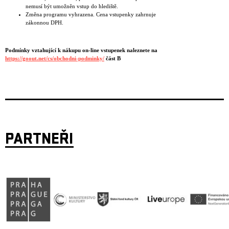
nemusí být umožněn vstup do hlediště.
Změna programu vyhrazena. Cena vstupenky zahrnuje
zákonnou DPH.
Podmínky vztahující k nákupu on-line vstupenek naleznete na
https://goout.net/cs/obchodni-podminky/
část B
PARTNEŘI