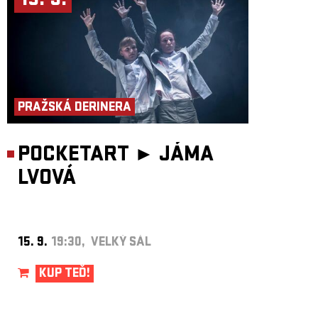
15. 9.
PRAŽSKÁ DERINERA
POCKETART ►
JÁMA
LVOVÁ
15. 9.
19:30, VELKÝ SÁL
KUP TEĎ!