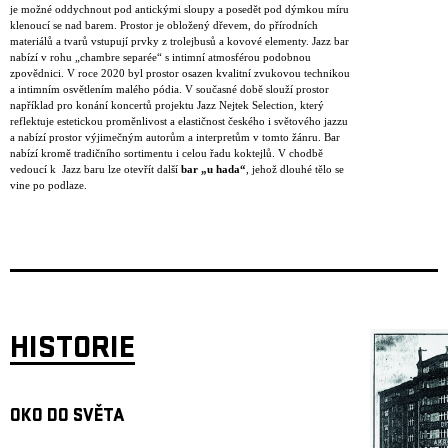
je možné oddychnout pod antickými sloupy a posedět pod dýmkou míru
klenoucí se nad barem. Prostor je obložený dřevem, do přírodních
materiálů a tvarů vstupují prvky z trolejbusů a kovové elementy. Jazz bar
nabízí v rohu „chambre separée“ s intimní atmosférou podobnou
zpovědnici. V roce 2020 byl prostor osazen kvalitní zvukovou technikou
a intimním osvětlením malého pódia. V současné době slouží prostor
například pro konání koncertů projektu Jazz Nejtek Selection, který
reflektuje estetickou proměnlivost a elastičnost českého i světového jazzu
a nabízí prostor výjimečným autorům a interpretům v tomto žánru. Bar
nabízí kromě tradičního sortimentu i celou řadu koktejlů. V chodbě
vedoucí k Jazz baru lze otevřít další
bar „u hada“
, jehož dlouhé tělo se
vine po podlaze.
HISTORIE
OKO DO SVĚTA