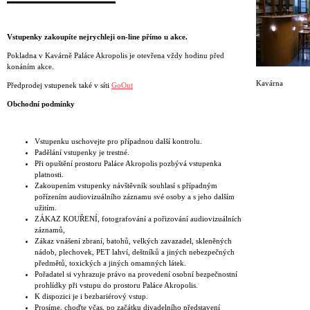
Vstupenky zakoupíte nejrychleji on-line přímo u akce.
Pokladna v Kavárně Paláce Akropolis je otevřena vždy hodinu před
konáním akce.
Kavárna
Předprodej vstupenek také v síti
GoOut
Obchodní podmínky
Vstupenku uschovejte pro případnou další kontrolu.
Padělání vstupenky je trestné.
Při opuštění prostoru Paláce Akropolis pozbývá vstupenka
platnosti.
Zakoupením vstupenky návštěvník souhlasí s případným
pořízením audiovizuálního záznamu své osoby a s jeho dalším
užitím.
ZÁKAZ KOUŘENÍ, fotografování a pořizování audiovizuálních
záznamů,
Zákaz vnášení zbraní, batohů, velkých zavazadel, skleněných
nádob, plechovek, PET lahví, deštníků a jiných nebezpečných
předmětů, toxických a jiných omamných látek.
Pořadatel si vyhrazuje právo na provedení osobní bezpečnostní
prohlídky při vstupu do prostoru Paláce Akropolis.
K dispozici je i bezbariérový vstup.
Prosíme, choďte včas, po začátku divadelního představení