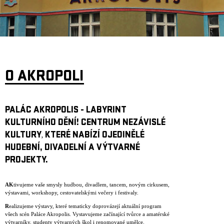
ARCHIV
NEWSLETT
O AKROPOLI
PALÁC AKROPOLIS - LABYRINT
KULTURNÍHO DĚNÍ! CENTRUM NEZÁVISLÉ
KULTURY
KTERÉ NABÍZÍ OJEDINĚLÉ
,
HUDEBNÍ, DIVADELNÍ A VÝTVARNÉ
PROJEKTY.
AK
tivujeme vaše smysly hudbou, divadlem, tancem, novým cirkusem,
výstavami, workshopy, cestovatelskými večery i festivaly.
R
ealizujeme výstavy, které tematicky doprovázejí aktuální program
všech scén Paláce Akropolis. Vystavujeme začínající tvůrce a amatérské
výtvarníky, studenty výtvarných škol i renomované umělce.