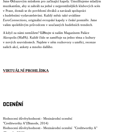
Jsme
O
drazovým můstkem pro začínající kapely. Umožňujeme mladým
muzikantům, aby si zahráli na jedné z nejprestižnějších klubových scén
v Praze, dostali se do povědomí diváků a navázali spolupráci
s hudebními vydavatelstvími. Každý měsíc také uvádíme
EuroConnections
, originální evropské kapely v české premiéře. Jsme
vašim spolehlivým průvodcem v současných hudebních trendech.
A když za námi nemůžete?
LIS
tujte si naším Magazínem Paláce
Akropolis (MaPA). Každé číslo se zaměřuje na jedno téma z kultury
v nových souvislostech. Najdete v něm rozhovory s umělci, recenze
našich akcí, ankety a mnoho dalšího.
VIRTUÁLNÍ PROHLÍDKA
OCENĚNÍ
Hodnocení důvěryhodnosti - Mezinárodní ocenění
"Creditworthy A"(Bisnode, 2014)
Hodnocení důvěryhodnosti - Mezinárodní ocenění "Creditworthy A"