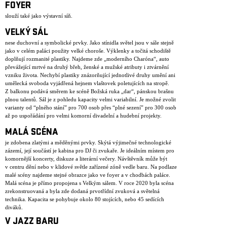
FOYER
slouží také jako výstavní síň.
VELKÝ SÁL
nese duchovní a symbolické prvky. Jako stínidla světel jsou v sále stejně
jako v celém paláci použity velké choroše. Výklenky a točitá schodiště
doplňují rozmanité plastiky. Najdeme zde „moderního Charóna“, auto
převážející mrtvé na druhý břeh, ženské a mužské atributy i ztvárnění
vzniku života. Nechybí plastiky znázorňující jednotlivé druhy umění ani
umělecká svoboda vyjádřená hejnem vlaštovek poletujících na stropě.
Z balkonu podává směrem ke scéně Božská ruka „dar“, pánskou brašnu
plnou talentů. Sál je z pohledu kapacity velmi variabilní. Je možné zvolit
varianty od “plného stání” pro 700 osob přes “plné sezení” pro 300 osob
až po uspořádání pro velmi komorní divadelní a hudební projekty.
MALÁ SCÉNA
je zdobena zlatými a měděnými prvky. Skýtá výjimečné technologické
zázemí, její součástí je kabina pro DJ či zvukaře. Je ideálním místem pro
komornější koncerty, diskuze a literární večery. Návštěvník může být
v centru dění nebo v klidové světle zařízené zóně vedle baru. Na podlaze
malé scény najdeme stejné obrazce jako ve foyer a v chodbách paláce.
Malá scéna je přímo propojena s Velkým sálem. V roce 2020 byla scéna
zrekonstruovaná a byla zde dodaná prvotřídní zvuková a světelná
technika. Kapacita se pohybuje okolo 80 stojících, nebo 45 sedících
diváků.
V JAZZ BARU