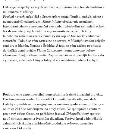
O
slovujeme špičky ve svých oborech a přinášíme vám bohaté hudební a
multimediální zážitky.
Festival nových médií AM
a
Spectaculare
spojují hudbu, pohyb, obraz a
nejmodernější technologie.
Music Infinity
představuje neznámé i
legendární talenty z nekomerční alternativní především zahraniční scény.
Na slavné interprety hudební scény nemusíte na západ. Hvězdy
hudebního nebe u nás září v rámci cyklu
Top of The World
v klubové
atmosféře
.
Pokud se vám zasteskne po severu, v
Midnight session
uslyšíte
soubory z Islandu, Norska a Švédska. A jestli se vám zachce podívat se
do dalších zemí, uvítáte
Planet Connection
, komponované večery
věnované různým částem světa. Zaposloucháte se do tamější hudby a do
vyprávění, zhlédnete filmy a fotografie a ochutnáte tradiční kuchyni.
P
odporujeme experimentální, nonverbální a fyzické divadelní projekty.
Dáváme prostor souborům s tradicí komunitního divadla, sociálně-
kritickým představením reagujícím na současné společenské problémy a
od roku 2012 se zaměřujeme na nový cirkus. Ve spolupráci s centrem
pro nový cirkus Cirqeuon pořádáme festival
Cirkopolis
, který spojuje
nový cirkus s tancem a fyzickým divadlem. Festival hostí vždy několik
zahraničních skupin a každoročně produkuje světovou premiéru
s názvem Cirkopolis.