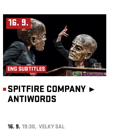
16. 9.
ENG SUBTITLES
SPITFIRE COMPANY ►
ANTIWORDS
16. 9.
19:30, VELKÝ SÁL