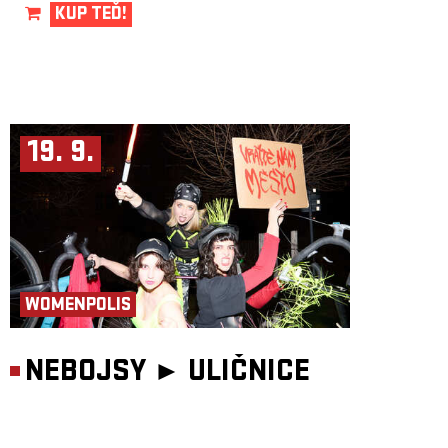
KUP TEĎ!
19. 9.
WOMENPOLIS
NEBOJSY ►
ULIČNICE