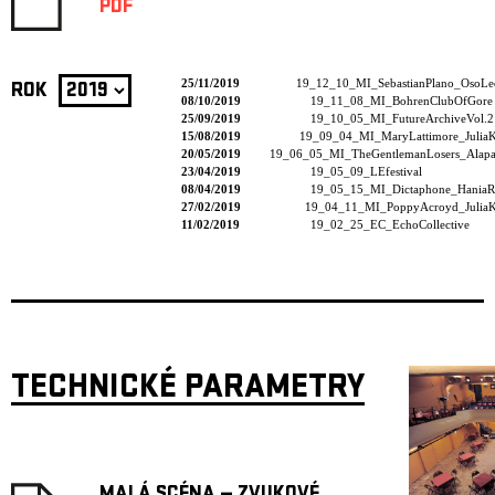
PDF
25/11/2019
19_12_10_MI_SebastianPlano_OsoLe
ROK
08/10/2019
19_11_08_MI_BohrenClubOfGore
25/09/2019
19_10_05_MI_FutureArchiveVol.2
15/08/2019
19_09_04_MI_MaryLattimore_JuliaK
20/05/2019
19_06_05_MI_TheGentlemanLosers_Alapas
23/04/2019
19_05_09_LEfestival
08/04/2019
19_05_15_MI_Dictaphone_HaniaR
27/02/2019
19_04_11_MI_PoppyAcroyd_JuliaK
11/02/2019
19_02_25_EC_EchoCollective
TECHNICKÉ PARAMETRY