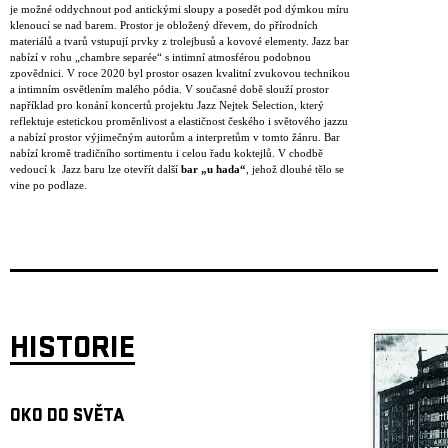
je možné oddychnout pod antickými sloupy a posedět pod dýmkou míru
klenoucí se nad barem. Prostor je obložený dřevem, do přírodních
materiálů a tvarů vstupují prvky z trolejbusů a kovové elementy. Jazz bar
nabízí v rohu „chambre separée“ s intimní atmosférou podobnou
zpovědnici. V roce 2020 byl prostor osazen kvalitní zvukovou technikou
a intimním osvětlením malého pódia. V současné době slouží prostor
například pro konání koncertů projektu Jazz Nejtek Selection, který
reflektuje estetickou proměnlivost a elastičnost českého i světového jazzu
a nabízí prostor výjimečným autorům a interpretům v tomto žánru. Bar
nabízí kromě tradičního sortimentu i celou řadu koktejlů. V chodbě
vedoucí k Jazz baru lze otevřít další
bar „u hada“
, jehož dlouhé tělo se
vine po podlaze.
HISTORIE
OKO DO SVĚTA