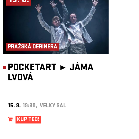
15. 9.
PRAŽSKÁ DERINERA
POCKETART ►
JÁMA
LVOVÁ
15. 9.
19:30, VELKÝ SÁL
KUP TEĎ!