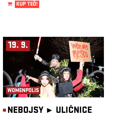
KUP TEĎ!
19. 9.
WOMENPOLIS
NEBOJSY ►
ULIČNICE