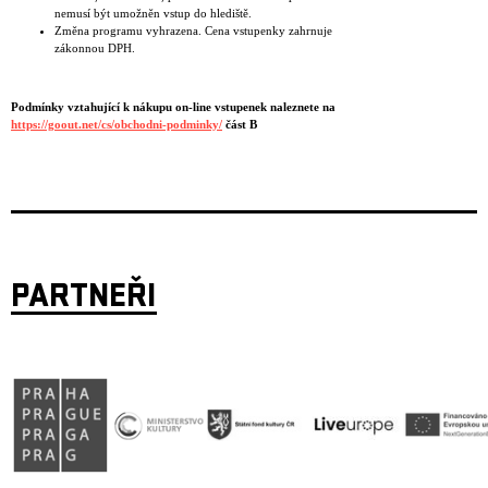
nemusí být umožněn vstup do hlediště.
Změna programu vyhrazena. Cena vstupenky zahrnuje
zákonnou DPH.
Podmínky vztahující k nákupu on-line vstupenek naleznete na
https://goout.net/cs/obchodni-podminky/
část B
PARTNEŘI