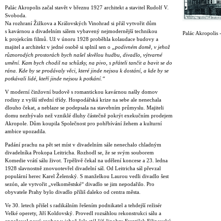
Palác Akropolis začal stavět v březnu 1927 architekt a stavitel Rudolf V.
Svoboda.
Na rozhraní Žižkova a Královských Vinohrad si přál vytvořit dům
s kavárnou a divadelním sálem vybavený nejmodernější technikou
Palác Akropolis -
k projekcím filmů. Už v únoru 1928 proběhla kolaudace budovy a
majitel a architekt v jedné osobě si splnil sen o
„podivném domě, v jehož
různorodých prostorách bych našel skvělou hudbu, divadlo, výtvarné
umění. Kam bych chodil na schůzky, na pivo, s přáteli tančit a bavit se do
rána. Kde by se prodávaly věci, které jinde nejsou k dostání, a kde by se
potkávali lidé, kteří jinde nejsou k potkání.“
V moderní činžovní budově s romantickou kavárnou našly domov
rodiny z vyšší střední třídy. Hospodářská krize na sebe ale nenechala
dlouho čekat, a neblaze se podepsala na stavebním průmyslu. Majiteli
domu nezbývalo než vzniklé dluhy částečně pokrýt exekučním prodejem
Akropole. Dům koupila Společnost pro pohřbívání žehem a kulturní
ambice upozadila.
Padání prachu na pět set míst v divadelním sále nenechalo chladným
divadelníka Prokopa Leitricha. Rozhodl se, že se svým souborem
Komedie vrátí sálu život. Trpělivě čekal na udělení koncese a 23. ledna
1928 slavnostně znovuotevřel divadelní sál. Od Leitricha sál převzal
populární herec Karel Želenský. S manželkou Laurou vedli divadlo šest
sezón, ale vytvořit „velkoměstské“ divadlo se jim nepodařilo. Pro
obyvatele Prahy bylo divadlo příliš daleko od centra města.
Ve 30. letech přišel s radikálním řešením podnikatel a tehdejší režisér
Velké operety, Jiří Koldovský. Provedl rozsáhlou rekonstrukci sálu a