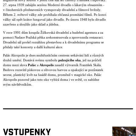
angažoval nový soubor v jehož čele stál šéf činohry František Filipovský.
27. srpna 1939 zahájilo sezónu Moderní divadlo s lákavým obsazením -
v činoherních představeních vystupovaly divadelní a filmové hvězdy.
Během 2. světové války zde probíhala občasná promítání filmů. Po konci
války sál opět krátce fungoval jako divadlo. Po únoru 1948 bylo divadlo
uzavřeno a sloužilo jako sklad a jídelna.
V roce 1991 dům koupila Žižkovská divadelní a hudební agentura a za
pomoci Nadace Pražská pětka zrekonstruovala a zprovoznila restauraci.
Divadelní sál prošel rozsáhlou přestavbou a k divadelnímu programu se
přidaly také koncerty a další kulturní akce.
Palác Akropolis je dnes multifunkčním centrem setkávání lidí a různých
druhů umění. Dostává svému symbolu
pulzujícího oka
, jež na průčelí
domu mezi slova
Palác
a
Akropolis
zasadil výtvarník František Skála.
Budovu rozsvítil pískovou a olivovou barvou a opakující se pozůstatek
secese, plastický květ na fasádě domu, proměnil v magické oko. Palác
Akropolis pozorně jako toto oko vybírá doma i ve světě, co nabídne
svým návštěvníkům.
VSTUPENKY