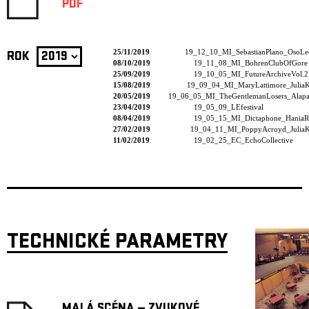
PDF
25/11/2019
19_12_10_MI_SebastianPlano_OsoLe
ROK
08/10/2019
19_11_08_MI_BohrenClubOfGore
25/09/2019
19_10_05_MI_FutureArchiveVol.2
15/08/2019
19_09_04_MI_MaryLattimore_JuliaK
20/05/2019
19_06_05_MI_TheGentlemanLosers_Alapas
23/04/2019
19_05_09_LEfestival
08/04/2019
19_05_15_MI_Dictaphone_HaniaR
27/02/2019
19_04_11_MI_PoppyAcroyd_JuliaK
11/02/2019
19_02_25_EC_EchoCollective
TECHNICKÉ PARAMETRY