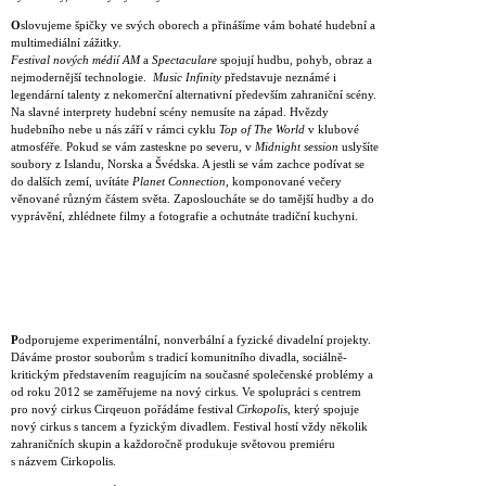
O
slovujeme špičky ve svých oborech a přinášíme vám bohaté hudební a
multimediální zážitky.
Festival nových médií AM
a
Spectaculare
spojují hudbu, pohyb, obraz a
nejmodernější technologie.
Music Infinity
představuje neznámé i
legendární talenty z nekomerční alternativní především zahraniční scény.
Na slavné interprety hudební scény nemusíte na západ. Hvězdy
hudebního nebe u nás září v rámci cyklu
Top of The World
v klubové
atmosféře
.
Pokud se vám zasteskne po severu, v
Midnight session
uslyšíte
soubory z Islandu, Norska a Švédska. A jestli se vám zachce podívat se
do dalších zemí, uvítáte
Planet Connection
, komponované večery
věnované různým částem světa. Zaposloucháte se do tamější hudby a do
vyprávění, zhlédnete filmy a fotografie a ochutnáte tradiční kuchyni.
P
odporujeme experimentální, nonverbální a fyzické divadelní projekty.
Dáváme prostor souborům s tradicí komunitního divadla, sociálně-
kritickým představením reagujícím na současné společenské problémy a
od roku 2012 se zaměřujeme na nový cirkus. Ve spolupráci s centrem
pro nový cirkus Cirqeuon pořádáme festival
Cirkopolis
, který spojuje
nový cirkus s tancem a fyzickým divadlem. Festival hostí vždy několik
zahraničních skupin a každoročně produkuje světovou premiéru
s názvem Cirkopolis.