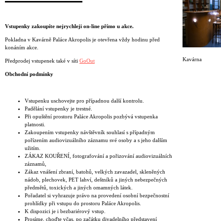
Vstupenky zakoupíte nejrychleji on-line přímo u akce.
Pokladna v Kavárně Paláce Akropolis je otevřena vždy hodinu před
konáním akce.
Kavárna
Předprodej vstupenek také v síti
GoOut
Obchodní podmínky
Vstupenku uschovejte pro případnou další kontrolu.
Padělání vstupenky je trestné.
Při opuštění prostoru Paláce Akropolis pozbývá vstupenka
platnosti.
Zakoupením vstupenky návštěvník souhlasí s případným
pořízením audiovizuálního záznamu své osoby a s jeho dalším
užitím.
ZÁKAZ KOUŘENÍ, fotografování a pořizování audiovizuálních
záznamů,
Zákaz vnášení zbraní, batohů, velkých zavazadel, skleněných
nádob, plechovek, PET lahví, deštníků a jiných nebezpečných
předmětů, toxických a jiných omamných látek.
Pořadatel si vyhrazuje právo na provedení osobní bezpečnostní
prohlídky při vstupu do prostoru Paláce Akropolis.
K dispozici je i bezbariérový vstup.
Prosíme, choďte včas, po začátku divadelního představení