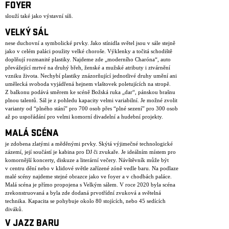
FOYER
slouží také jako výstavní síň.
VELKÝ SÁL
nese duchovní a symbolické prvky. Jako stínidla světel jsou v sále stejně
jako v celém paláci použity velké choroše. Výklenky a točitá schodiště
doplňují rozmanité plastiky. Najdeme zde „moderního Charóna“, auto
převážející mrtvé na druhý břeh, ženské a mužské atributy i ztvárnění
vzniku života. Nechybí plastiky znázorňující jednotlivé druhy umění ani
umělecká svoboda vyjádřená hejnem vlaštovek poletujících na stropě.
Z balkonu podává směrem ke scéně Božská ruka „dar“, pánskou brašnu
plnou talentů. Sál je z pohledu kapacity velmi variabilní. Je možné zvolit
varianty od “plného stání” pro 700 osob přes “plné sezení” pro 300 osob
až po uspořádání pro velmi komorní divadelní a hudební projekty.
MALÁ SCÉNA
je zdobena zlatými a měděnými prvky. Skýtá výjimečné technologické
zázemí, její součástí je kabina pro DJ či zvukaře. Je ideálním místem pro
komornější koncerty, diskuze a literární večery. Návštěvník může být
v centru dění nebo v klidové světle zařízené zóně vedle baru. Na podlaze
malé scény najdeme stejné obrazce jako ve foyer a v chodbách paláce.
Malá scéna je přímo propojena s Velkým sálem. V roce 2020 byla scéna
zrekonstruovaná a byla zde dodaná prvotřídní zvuková a světelná
technika. Kapacita se pohybuje okolo 80 stojících, nebo 45 sedících
diváků.
V JAZZ BARU