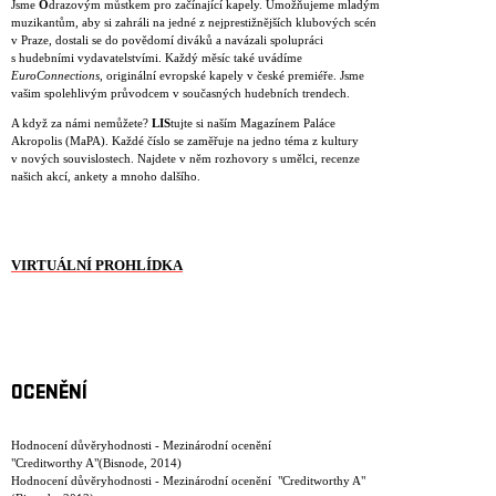
Jsme
O
drazovým můstkem pro začínající kapely. Umožňujeme mladým
muzikantům, aby si zahráli na jedné z nejprestižnějších klubových scén
v Praze, dostali se do povědomí diváků a navázali spolupráci
s hudebními vydavatelstvími. Každý měsíc také uvádíme
EuroConnections
, originální evropské kapely v české premiéře. Jsme
vašim spolehlivým průvodcem v současných hudebních trendech.
A když za námi nemůžete?
LIS
tujte si naším Magazínem Paláce
Akropolis (MaPA). Každé číslo se zaměřuje na jedno téma z kultury
v nových souvislostech. Najdete v něm rozhovory s umělci, recenze
našich akcí, ankety a mnoho dalšího.
VIRTUÁLNÍ PROHLÍDKA
OCENĚNÍ
Hodnocení důvěryhodnosti - Mezinárodní ocenění
"Creditworthy A"(Bisnode, 2014)
Hodnocení důvěryhodnosti - Mezinárodní ocenění "Creditworthy A"