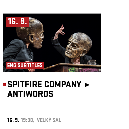
16. 9.
ENG SUBTITLES
SPITFIRE COMPANY ►
ANTIWORDS
16. 9.
19:30, VELKÝ SÁL