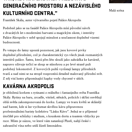
GENERAČNÍHO PROSTORU A NEZÁVISLÉHO
Malá scéna
KULTURNÍHO CENTRA.”
František Skála, autor výtvarného pojetí Paláce Akropolis
Podobně jako se na fasádě Paláce Akropolis mísí původní návrh
z dvacátých let s moderními barvami a magickým okem, i interiéry
Paláce Akropolis v sobě spojují minulost a současnost doplněné vizemi
budoucnosti.
Po vstupu do šatny upoutá pozornost, jak jsou kovové prvky
doplněné přírodními, což je charakteristický rys všech jinak rozmanitých
interiérů paláce. Šatnu, která přes léto slouží jako zahrádka ke kavárně,
napravo oživuje točící se sloup se stínohrou a po levé straně pult
podobný lokomotivě. Z kovových pultů vyrůstají lampy přírodních
tvarů a nad nimi se na stropě rozprostírá detailně malovaný přírodní svět.
Z něj visí lustry připomínající kapky vody chycené v sítích.
KAVÁRNA AKROPOLIS
je obložená korkem s rytinami z reálného i fantazijního světa Františka
Skály. Rytiny na baru, zrcadle, vitríně, stěnách, policích i skříni osvětlují
oblá světla zakomponovaná do korku. Lampy ve tvaru květů se sklánějí
nad barem, kde si lze vychutnat skvělou kávu připravenou
profesionálními baristy kolektivu “Lásku Kávo”. Jedná se o příjemné
útočiště pro schůzky i studium, s kouskem dortu a toastem vždycky po
ruce. Místo je oázou, ve které vám natankují Plzeň, nalijí české i
zahraniční vína nebo utiší žízeň limonádou.