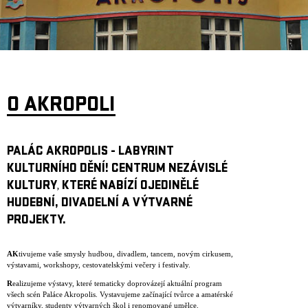
ARCHIV
NEWSLETT
O AKROPOLI
PALÁC AKROPOLIS - LABYRINT
KULTURNÍHO DĚNÍ! CENTRUM NEZÁVISLÉ
KULTURY
KTERÉ NABÍZÍ OJEDINĚLÉ
,
HUDEBNÍ, DIVADELNÍ A VÝTVARNÉ
PROJEKTY.
AK
tivujeme vaše smysly hudbou, divadlem, tancem, novým cirkusem,
výstavami, workshopy, cestovatelskými večery i festivaly.
R
ealizujeme výstavy, které tematicky doprovázejí aktuální program
všech scén Paláce Akropolis. Vystavujeme začínající tvůrce a amatérské
výtvarníky, studenty výtvarných škol i renomované umělce.