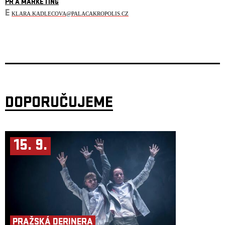
PR A MARKETING
E
KLARA.KADLECOVA@PALACAKROPOLIS.CZ
DOPORUČUJEME
15. 9.
PRAŽSKÁ DERINERA