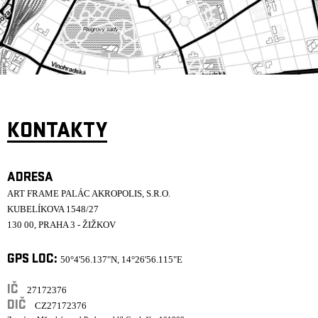
ARCHIV
NEWSLETT
KONTAKTY
ADRESA
ART FRAME PALÁC AKROPOLIS, S.R.O.
KUBELÍKOVA 1548/27
130 00, PRAHA 3 - ŽIŽKOV
GPS LOC:
50°4'56.137"N, 14°26'56.115"E
IČ
27172376
DIČ
CZ27172376