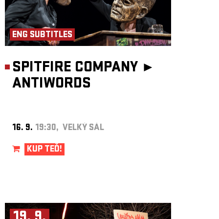
ENG SUBTITLES
SPITFIRE COMPANY ►
ANTIWORDS
16. 9.
19:30, VELKÝ SÁL
KUP TEĎ!
19. 9.