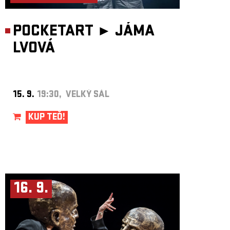
POCKETART ►
JÁMA
LVOVÁ
15. 9.
19:30, VELKÝ SÁL
KUP TEĎ!
16. 9.