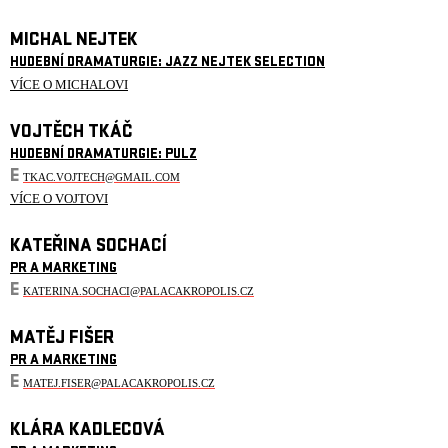
MICHAL NEJTEK
HUDEBNÍ DRAMATURGIE: JAZZ NEJTEK SELECTION
VÍCE O MICHALOVI
VOJTĚCH TKÁČ
HUDEBNÍ DRAMATURGIE: PULZ
E
TKAC.VOJTECH@GMAIL.COM
VÍCE O VOJTOVI
KATEŘINA SOCHACÍ
PR A MARKETING
E
KATERINA.SOCHACI@PALACAKROPOLIS.CZ
MATĚJ FIŠER
PR A MARKETING
E
MATEJ.FISER@PALACAKROPOLIS.CZ
KLÁRA KADLECOVÁ