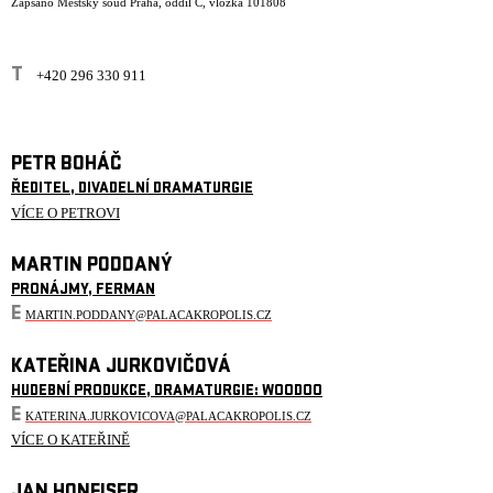
Zapsáno Městský soud Praha, oddíl C, vložka 101808
T
+420 296 330 911
PETR BOHÁČ
ŘEDITEL, DIVADELNÍ DRAMATURGIE
VÍCE O PETROVI
MARTIN PODDANÝ
PRONÁJMY, FERMAN
E
MARTIN.PODDANY@PALACAKROPOLIS.CZ
KATEŘINA JURKOVIČOVÁ
HUDEBNÍ PRODUKCE, DRAMATURGIE: WOODOO
E
KATERINA.JURKOVICOVA@PALACAKROPOLIS.CZ
VÍCE O KATEŘINĚ