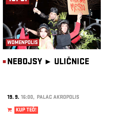
WOMENPOLIS
NEBOJSY ►
ULIČNICE
19. 9.
16:00, PALÁC AKROPOLIS
KUP TEĎ!