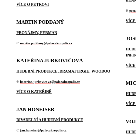
BEAN
VÍCE O PETROVI
e
petr
VÍCE
MARTIN PODDANÝ
PRONÁJMY, FERMAN
JOS
e
martin.poddany@palacakropolis.cz
HUDE
INFI
KATEŘINA JURKOVIČOVÁ
VÍCE
HUDEBNÍ PRODUKCE, DRAMATURGIE: WOODOO
e
katerina.jurkovicova@palacakropolis.cz
MIC
VÍCE O KATEŘINĚ
HUDE
VÍCE
JAN HONEISER
DIVADELNÍ A HUDEBNÍ PRODUKCE
VOJ
e
jan.honeiser@palacakropolis.cz
HUDE