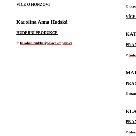
VÍCE O HONZOVI
e
tkac
VÍCE
Karolína Anna Hudská
HUDEBNÍ PRODUKCE
KAT
e
karolina.hudska@palacakropolis.cz
PR A
e
kate
MAT
PR A
e
mate
KL
PR A
e
klar