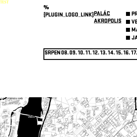
TEST
%
PALÁC
P
{PLUGIN_LOGO_LINK}
AKROPOLIS
V
M
J
SRPEN
08.
09.
10.
11.
12.
13.
14.
15.
16.
17