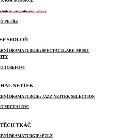
S, KOPRODUKCE
a.ludvikova@palacakropolis.cz
 O PETŘE
EF SEDLOŇ
BNÍ DRAMATURGIE: SPECTACULARE, MUSIC
NITY
 O JOSEFOVI
HAL NEJTEK
BNÍ DRAMATURGIE: JAZZ NEJTEK SELECTION
 O MICHALOVI
TĚCH TKÁČ
BNÍ DRAMATURGIE: PULZ