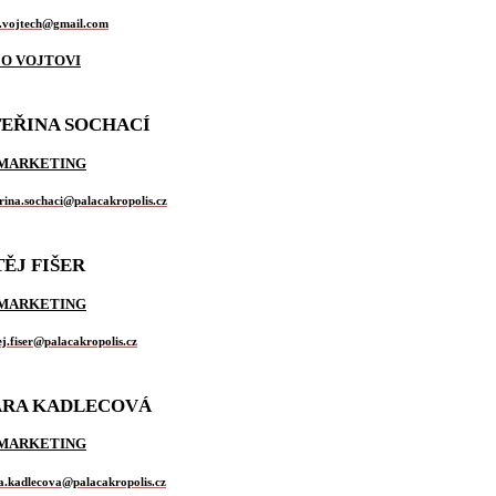
.vojtech@gmail.com
 O VOJTOVI
EŘINA SOCHACÍ
 MARKETING
rina.sochaci@palacakropolis.cz
ĚJ FIŠER
 MARKETING
j.fiser@palacakropolis.cz
ÁRA KADLECOVÁ
 MARKETING
a.kadlecova@palacakropolis.cz