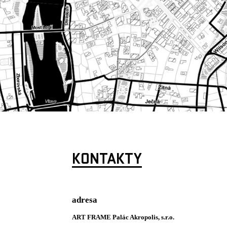
KONTAKTY
adresa
ART FRAME Palác Akropolis, s.r.o.