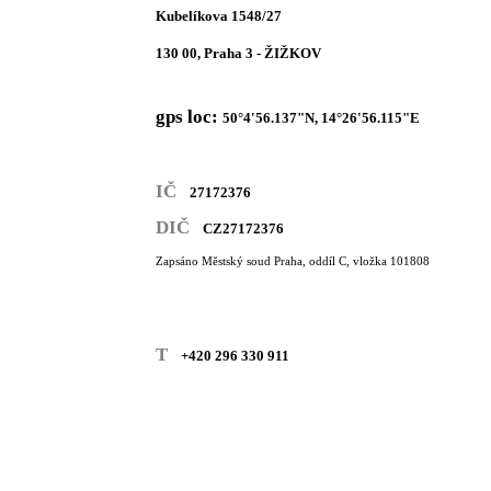
Kubelíkova 1548/27
130 00, Praha 3 - ŽIŽKOV
gps loc:
50°4'56.137"N, 14°26'56.115"E
IČ
27172376
DIČ
CZ27172376
Zapsáno Městský soud Praha, oddíl C, vložka 101808
T
+420 296 330 911