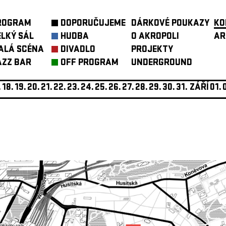
ROGRAM
DOPORUČUJEME
DÁRKOVÉ POUKAZY
KO
ELKÝ SÁL
HUDBA
O AKROPOLI
AR
ALÁ SCÉNA
DIVADLO
PROJEKTY
AZZ BAR
OFF PROGRAM
UNDERGROUND
.
18.
19.
20.
21.
22.
23.
24.
25.
26.
27.
28.
29.
30.
31.
ZÁŘÍ
01.