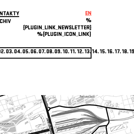
EN
NTAKTY
%
CHIV
{PLUGIN_LINK_NEWSLETTER}
%{PLUGIN_ICON_LINK}
02.
03.
04.
05.
06.
07.
08.
09.
10.
11.
12.
13.
14.
15.
16.
17.
18.
19