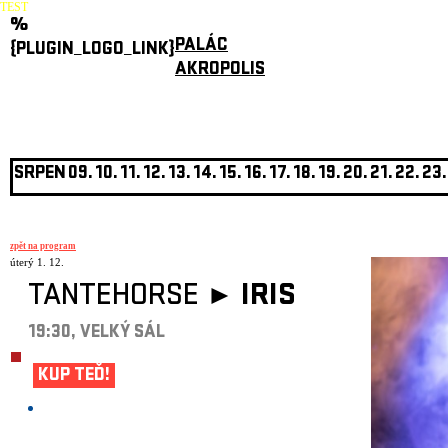
TEST
%
PALÁC
{PLUGIN_LOGO_LINK}
AKROPOLIS
SRPEN
09.
10.
11.
12.
13.
14.
15.
16.
17.
18.
19.
20.
21.
22.
23.
zpět na program
úterý 1. 12.
TANTEHORSE ►
IRIS
19:30, VELKÝ SÁL
KUP TEĎ!