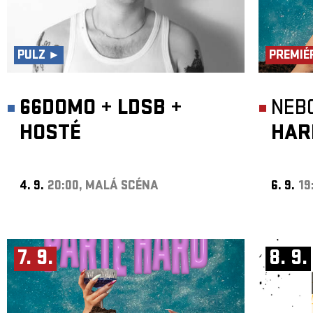
PULZ ►
PREMIÉ
66DOMO
+
LDSB
+
NEB
HOSTÉ
HAR
4. 9.
20:00, MALÁ SCÉNA
6. 9.
19
7. 9.
8. 9.