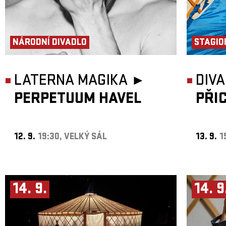
NÁRODNÍ DIVADLO
STAGIO
LATERNA MAGIKA ►
DIVA
PERPETUUM HAVEL
PŘI
12. 9.
19:30, VELKÝ SÁL
13. 9.
1
14. 9.
14. 9