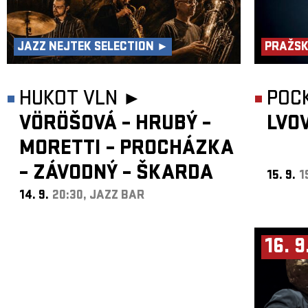
JAZZ NEJTEK SELECTION ►
PRAŽSK
HUKOT VLN ►
POC
VÖRÖŠOVÁ – HRUBÝ –
LVO
MORETTI – PROCHÁZKA
– ZÁVODNÝ – ŠKARDA
15. 9.
1
14. 9.
20:30, JAZZ BAR
16. 9