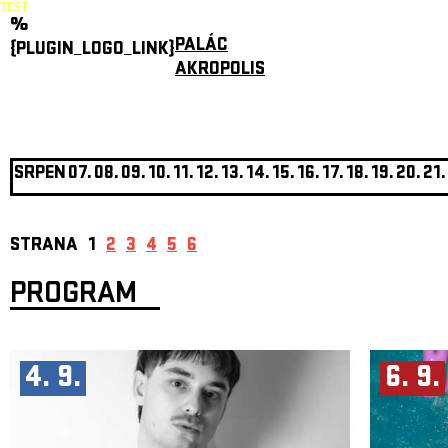
TEST
%
PALÁC
{PLUGIN_LOGO_LINK}
AKROPOLIS
SRPEN
07.
08.
09.
10.
11.
12.
13.
14.
15.
16.
17.
18.
19.
20.
21.
STRANA
1
2
3
4
5
6
PROGRAM
4. 9.
6. 9.