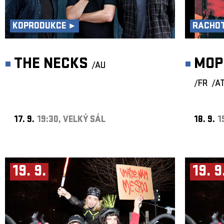
KOPRODUKCE ►
RACHOT
THE NECKS
MOP
/AU
/FR
/A
17. 9.
19:30, VELKÝ SÁL
18. 9.
1
19. 9.
19. 9