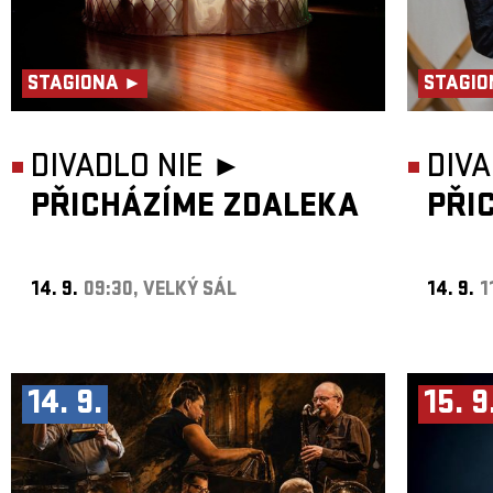
STAGIONA ►
STAGIO
DIVADLO NIE ►
DIVA
PŘICHÁZÍME ZDALEKA
PŘI
14. 9.
09:30, VELKÝ SÁL
14. 9.
1
14. 9.
15. 9