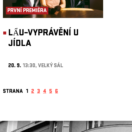
PRVNÍ PREMIÉRA
LẨU–VYPRÁVĚNÍ U
JÍDLA
20. 9.
13:30, VELKÝ SÁL
STRANA
1
2
3
4
5
6