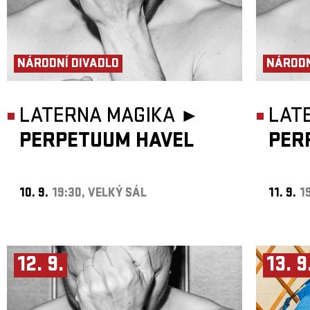
NÁRODNÍ DIVADLO
NÁRODN
LATERNA MAGIKA ►
LAT
PERPETUUM HAVEL
PER
10. 9.
19:30, VELKÝ SÁL
11. 9.
1
12. 9.
13. 9