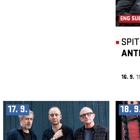
ENG SU
SPI
ANT
16. 9.
1
17. 9.
18. 9