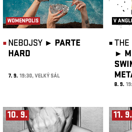
WOMENPOLIS
V ANGL
NEBOJSY ►
PARTE
THE 
HARD
►
M
SWI
MET
7. 9.
19:30, VELKÝ SÁL
8. 9.
19
10. 9.
11. 9.