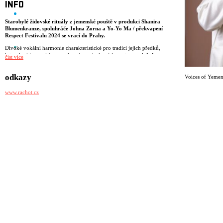
INFO
Starobylé židovské rituály z jemenské pouště v produkci Shanira
Blumenkranze, spoluhráče Johna Zorna a Yo-Yo Ma / překvapení
Respect Festivalu 2024 se vrací do Prahy.
Divoké vokální harmonie charakteristické pro tradici jejich předků,
intenzivní jemenské rytmy hrané na plechové kanystry, společně
číst více
s amplifikovanými groovy. Starobylá umělecká forma transformovaná
do hlubokého radostného transu. Voices of Yemen založil Ravid
odkazy
Kahalani (Yemen Blues) společně s asociací, jejíž náplní je zachování
Voices of Yeme
tradice mystických písní židovských kmenů z Jemenu. Albový debut
Judah produkoval a aranžoval člen souboru, vyhledávaný basista Shanir
www.rachot.cz
Ezra Blumenkranz (Yo-Yo Ma, John Zorn, Cyro Baptista).
Skupinu založil Ravid Kahalani, známý z úspěšné sestavy Yemen Blues,
která jemenské zpěvy přenáší do současné podoby s moderními nástroji.
Voices of Yemen se naopak drží původního, komorního zvuku.
Kombinace čtyř hlasů, loutny oud, kytary, perkusí a baskytary
vás vtáhne repetitivní rytmickou strukturou, zatímco zpěv jemně
stupňuje napětí melodickými cykly. Výsledkem je maximální prožitek na
straně posluchače i hudebníků, který evokuje americké blues. Jemenské
tradice se od židovské hudby odjinud liší právě tímto prožitkem. Důvod
je v tom, že v Jemenu se nepoužívaly nástroje, zpívalo se jen
s doprovodem bubínků. Hlasy tedy přinášely maximálně koncentrovaný
feeling. Debutové album Judah s pečlivě vybranou sbírku rituálních
zpěvů s Kahalanim produkoval baskytarista skupiny Shanir Ezra
Blumenkranz, spolupracovník Johna Zorna i Yo-Yo Ma. Vedle darbuky
skupina užívá i plechový kanistr, v Jemenu považovaný za tradiční
perkusi.
Ravid Kahalani se narodil v Izraeli, kam byli jeho předkové násilně