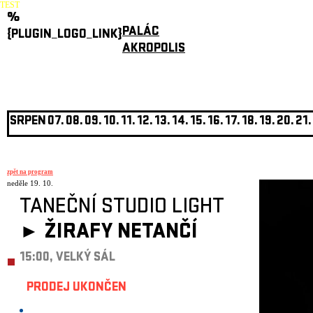
TEST
%
PALÁC
{PLUGIN_LOGO_LINK}
AKROPOLIS
SRPEN
07.
08.
09.
10.
11.
12.
13.
14.
15.
16.
17.
18.
19.
20.
21.
zpět na program
neděle 19. 10.
TANEČNÍ STUDIO LIGHT
►
ŽIRAFY NETANČÍ
15:00, VELKÝ SÁL
PRODEJ UKONČEN