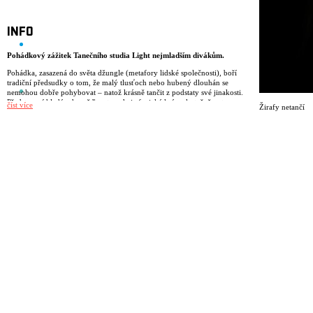
INFO
Pohádkový zážitek Tanečního studia Light nejmladším divákům.
Pohádka, zasazená do světa džungle (metafory lidské společnosti), boří
tradiční předsudky o tom, že malý tlusťoch nebo hubený dlouhán se
nemohou dobře pohybovat – natož krásně tančit z podstaty své jinakosti.
Představení hledá odpověď na to, zda je fyzická krása skutečně nutnou
číst více
Žirafy netančí
podmínkou pro dokonalý taneční výkon či osobní úspěch.
Scénář a režie: Lenka Tretiagová a kolektiv
Hudba: Ondřej Galuška
Ilustrace: Ondřej Lipovský
Kostýmy: Lubica Bábek Melcerová
Hrají: Jan Čtvrtník, Eliška Salay Kašparová, Jana Kozubková, David
Králík, Sebastián Vích
V dětských rolích: Karla Bábková, Radovan Galuška, Eduard Glos,
Adéla Horová, Tara Kelly/Tereza Židová, Josef Novotný, Kateřina
Součková
Light design: Jakub Kohout