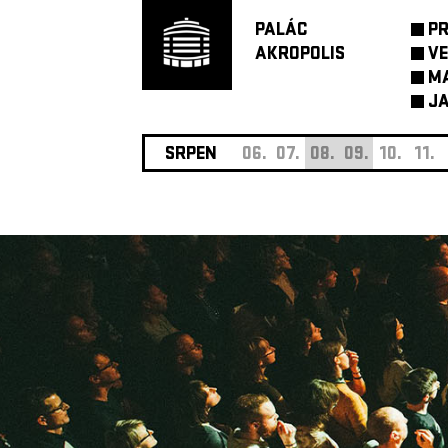
PALÁC
P
AKROPOLIS
VE
M
JA
SRPEN
06.
07.
08.
09.
10.
11.