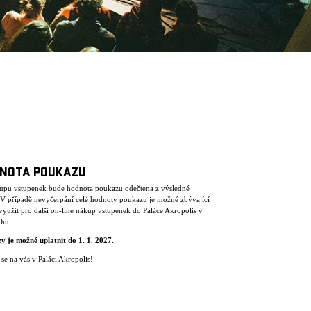
NOTA POUKAZU
kupu vstupenek bude hodnota poukazu odečtena z výsledné
. V případě nevyčerpání celé hodnoty poukazu je možné zbývající
využít pro další on-line nákup vstupenek do Paláce Akropolis v
Out.
y je mo
ž
n
é
uplatnit do 1. 1. 2027.
se na vás v Paláci Akropolis!