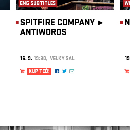
ENG SUBTITLES
W
SPITFIRE COMPANY ►
N
ANTIWORDS
16. 9.
19:30, VELKÝ SÁL
19
KUP TEĎ!