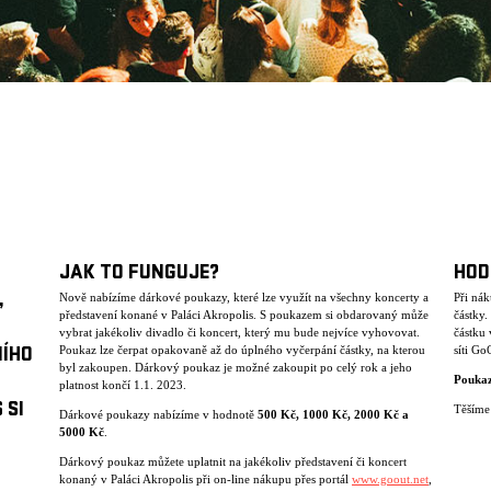
JAK TO FUNGUJE?
HOD
,
Nově nabízíme dárkové poukazy, které lze využít na všechny koncerty a
Při ná
představení konané v Paláci Akropolis. S poukazem si obdarovaný může
částky
vybrat jakékoliv divadlo či koncert, který mu bude nejvíce vyhovovat.
částku 
Poukaz lze čerpat opakovaně až do úplného vyčerpání částky, na kterou
síti Go
NÍHO
byl zakoupen. Dárkový poukaz je možné zakoupit po celý rok a jeho
Poukaz
platnost končí 1.1. 2023.
 SI
Těšíme 
Dárkové poukazy nabízíme v hodnotě
500 K
č
, 1000 K
č
, 2000 K
č
a
5000 K
č
.
Dárkový poukaz můžete uplatnit na jakékoliv představení či koncert
konaný v Paláci Akropolis při on-line nákupu přes portál
www.goout.net
,