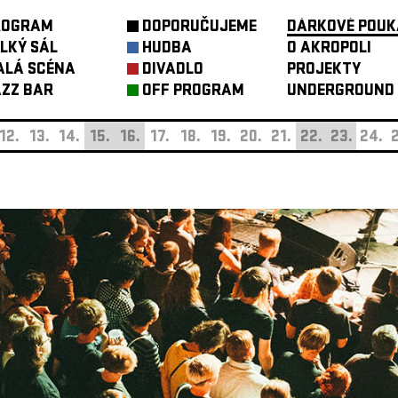
ROGRAM
DOPORUČUJEME
DÁRKOVÉ POUK
LKÝ SÁL
HUDBA
O AKROPOLI
ALÁ SCÉNA
DIVADLO
PROJEKTY
ZZ BAR
OFF PROGRAM
UNDERGROUND
12.
13.
14.
15.
16.
17.
18.
19.
20.
21.
22.
23.
24.
2