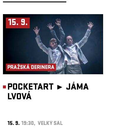
S koncerty, které se pravidelně vyprodávají ve městech jako Istanbul,
Berlín, Varšava či Athény, si Michelle vybudovala specifické publikum
zahrnující východoevropskou diasporu, berlínskou queer scénu
i posluchače s chutí pro melodramatickou baladičnost ve stylu Charlese
15. 9.
Aznavoura, Zekiho Mürena a Nikolaje Sličenka. Ačkoli její koncerty
zahrnují více živých prvků a sestavu hudebníků, nadále si své desky
produkuje a vydává sama, čímž si zachovává intimitu a jednotnost
výrazu – z její ložnice až k vám. Jde o žánr založený částečně na melodii
a stylu, ale především na charakteristickém fatalisticko-oslavném přístupu
k psaní písní.
PRAŽSKÁ DERINERA
POCKETART ►
JÁMA
LVOVÁ
15. 9.
19:30, VELKÝ SÁL