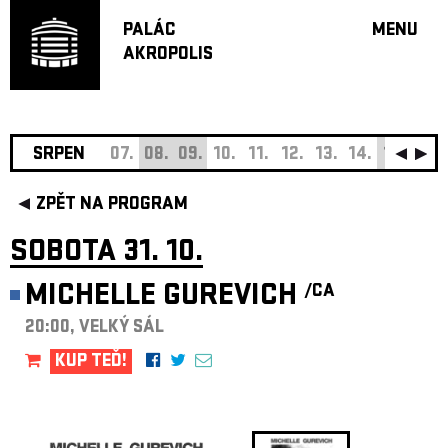
PALÁC
MENU
AKROPOLIS
PROGRA
VELKÝ S
MALÁ S
JAZZ BA
SRPEN
07.
08.
09.
10.
11.
12.
13.
14.
15.
16.
DOPORU
ZPĚT NA PROGRAM
HUDBA
DIVADLO
SOBOTA 31. 10.
OFF PR
MICHELLE GUREVICH
/CA
DÁRKOVÉ 
20:00, VELKÝ SÁL
O AKROPOL
PROJEKTY
KUP TEĎ!
UNDERGRO
KONTAKTY