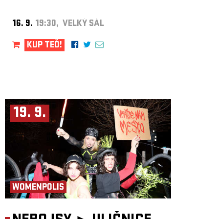
16. 9.
19:30, VELKÝ SÁL
KUP TEĎ!
19. 9.
WOMENPOLIS