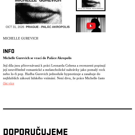
ARCHIV
NEWSLETT
MICHELLE GUREVICH
INFO
Michelle Gurevich se vrací do Paláce Akropolis
Její díla jsou přirovnávaná k práci Leonarda Cohena a recenzenti popisují
její neuvěřitelně romantické a melancholické nahrávky jako pomalý rock
nebo lo-fi pop. Hudba Gurevich jednoduše hypnotizuje a zasahuje do
nejhlubších zákoutí lidského vnímání. Není divu, že práce Michelle často
využívají režiséři a producenti televizních reklam.
číst více
Sedmé album Michelle, vytvořené v ložnici –
It Was the Moment
–
nezklame ty, kteří očekávají nový soundtrack pro svou temnotu a
saudade. Možná jde dokonce o její dosud nejzranitelnější a nejvýraznější
dílo, což není překvapivé, protože vznikalo v období smutku a
psychické nestability. V těchto písních je nová úroveň emocionální
odevzdanosti, která potvrzuje její místo v linii dramatických
chansonniérů. Témata zahrnují fatalistické poddání se vášni, pomíjivost
setkání, ztrátu matky a domova, konec světa i ztrátu rozumu – v tom
nejlepším i nejhorším smyslu. Michelle zde nabízí celou svou zvukovou
paletu – od temného lynchovského realismu přes elegantní humor až po
DOPORUČUJEME
královnu epického melodramatu.