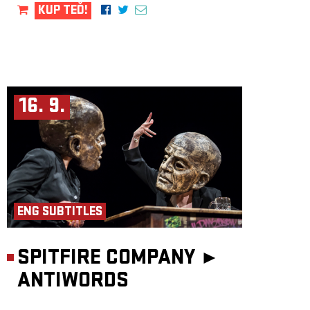
KUP TEĎ!
16. 9.
ENG SUBTITLES
SPITFIRE COMPANY ►
ANTIWORDS