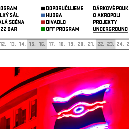
ROGRAM
DOPORUČUJEME
DÁRKOVÉ POUK
LKÝ SÁL
HUDBA
O AKROPOLI
ALÁ SCÉNA
DIVADLO
PROJEKTY
ZZ BAR
OFF PROGRAM
UNDERGROUND
12.
13.
14.
15.
16.
17.
18.
19.
20.
21.
22.
23.
24.
2