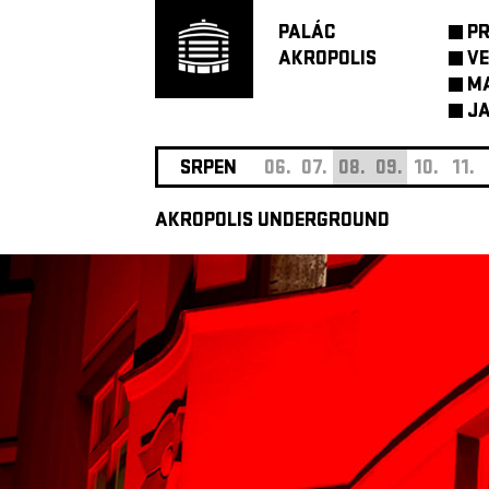
PALÁC
P
AKROPOLIS
VE
M
JA
SRPEN
06.
07.
08.
09.
10.
11.
AKROPOLIS UNDERGROUND