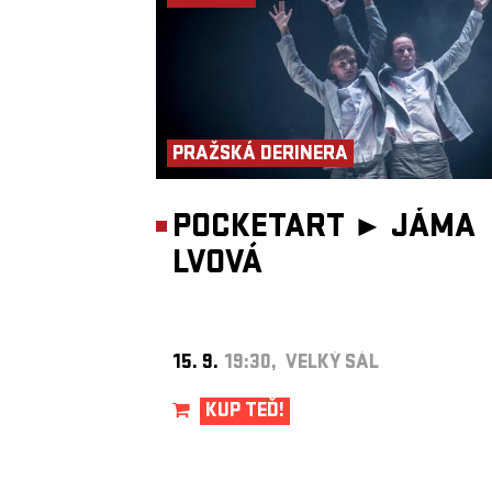
PRAŽSKÁ DERINERA
POCKETART ►
JÁMA
LVOVÁ
15. 9.
19:30, VELKÝ SÁL
KUP TEĎ!