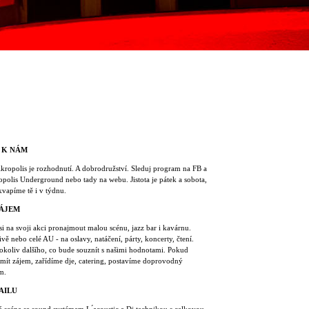
 K NÁM
Akropolis je rozhodnutí. A dobrodružství. Sleduj program na FB a
polis Underground nebo tady na webu. Jistota je pátek a sobota,
kvapíme tě i v týdnu.
ÁJEM
i na svoji akci pronajmout malou scénu, jazz bar i kavárnu.
ivě nebo celé AU - na oslavy, natáčení, párty, koncerty, čtení.
okoliv dalšího, co bude souznít s našimi hodnotami. Pokud
mít zájem, zařídíme dje, catering, postavíme doprovodný
m.
AILU