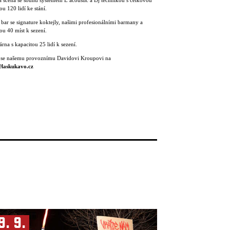
 scéna se sound systémem L ́acoustic a Dj technikou s celkovou
ou 120 lidí ke stání.
 bar se signature koktejly, našimi profesionálními barmany a
ou 40 míst k sezení.
rna s kapacitou 25 lidí k sezení.
 se našemu provoznímu Davidovi Kroupovi na
laskukavo.cz
9. 9.