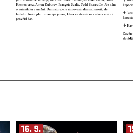
⏆
Malá
Kitchen crew, Anton Kubikov, François Svalis, Todd Sharpville. Jde nám
kapacit
o autenticitu a umění. Dramaturgie je rámovaná alternativností, ale
⏆
Jazz
hudební linku plní i známější jména, která ve stálosti na české scéně už
kapacit
prověřil čas.
⏆
Kavá
Ozvěte
david@
16. 9.
1