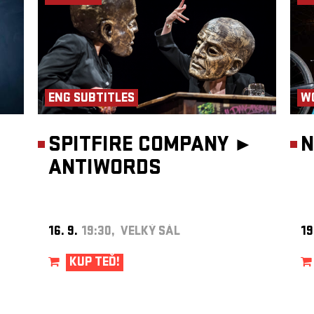
ENG SUBTITLES
W
SPITFIRE COMPANY ►
N
ANTIWORDS
16. 9.
19:30, VELKÝ SÁL
19
KUP TEĎ!