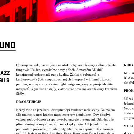
OUND
Oprašujeme lesk, navazujeme na otisk doby, architektury a dlouholetého
KUDY
fungování Paláce, vyprávíme nový příběh. Atmosféru AU drží
JAZZ
Jít do 
konzistentně pohromadě punc kvality. Základní substancí je
IG Akro
kurátorovaný výběr neoposlouchaných interpretů v intimní blízkosti
II S
ale pře
publiku, se silným ozvučením, light designem, který kopíruje identitu
interpretů, signature koktejly, v atmosféře odvážné architektury Františka
PRON
Skály.
Můžeš s
DRAMATURGIE
Jednotl
Nebo c
Něžný vibe na jazz baru, disruptivnější tendence malé scény. Na malém
budete 
sále prakticky není hranice mezi interprety a publikem. Dav dostává
progra
velkou zodpovědnost za spolutvorbu energie vystoupení. Odměnou je
přímo dostupné smyslové poznání a kapky potu. AU je kulturním
V DET
podhoubím převážně pro interprety, kteří zatím nejsou tolik v zorném
poli. Ukázali se tu Bulp, Lia Hide, Earie, Himalayan Dalai Lama, Noise