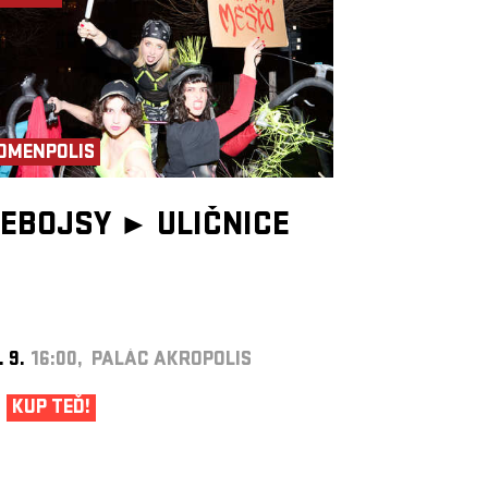
OMENPOLIS
EBOJSY ►
ULIČNICE
. 9.
16:00, PALÁC AKROPOLIS
KUP TEĎ!