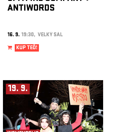
ANTIWORDS
16. 9.
19:30, VELKÝ SÁL
KUP TEĎ!
19. 9.