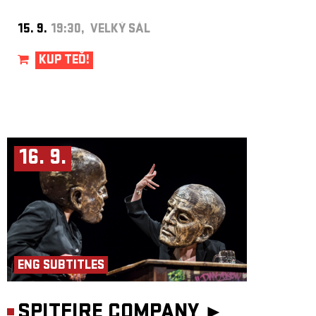
PR: Adéla Brabcová
Produkce: Tantehorse, Jakub Urban, Jan Honeiser
15. 9.
19:30, VELKÝ SÁL
Koprodukce: Palác Akropolis
KUP TEĎ!
16. 9.
ENG SUBTITLES
SPITFIRE COMPANY ►