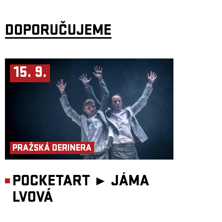
radši slyšet nějaký vtip? Dnes už jsem mým největším nepřítelem jen já
sama.
„Série Invisible o neviditelných ženách vznikla v roce 2021 z osobní
DOPORUČUJEME
touhy zviditelnit autobiografické příběhy žen, výjimečných umělkyň,
které z různých důvodů zmizely z centra pozornosti a nebo se do něj
nikdy nedostaly. Ať již díky politickým událostem, věku,
nedobrovolnému konci kariéry či dědičné zátěži tvořily a tvoří tyto
umělkyně tak trochu navzdory. První díl patří Haně Frejkové, jejíž otec
byl popraven ve Slánského procesech a Frejková, dnes
15. 9.
osmasedmdesátiletá odehrává a odzpívává svůj vlastní příběh. Druhý díl
je o primabaleríně Barboře Vašků Kaufmannové a jejím né zcela
dobrovolném konci kariéry a prázdnotě po ní. A třetí díl je věnován
herečce Iris Kristekové, která navzdory transgeneračním traumatům a
extrémní sociální situaci dokázala jít za svým snem a předávat sílu dál.
Cílem projektu je destigmatizace a empatický přístup k těm, kteří zažili
něco podobného, naznačení východisek a drobných osobních vítězství.
Po zkušenosti s Baletkami a předešlými díly Invisible, věřím v to, že
umění má moc léčit. Divák si v něm bezpečně odžívá své vlastní
neregulované psychické obsahy, ať již vědomě či nevědomě,“ říká
Miřenka Čechová
PRAŽSKÁ DERINERA
Všechny díly Invisible se stále hrají v Paláci Akropolis v produkci
souboru Tantehorse, jenž se dlouhodobě zabývá palčivými tématy,
netradičními divadelními formami a multižánrovými projekty a nabízí
příležitosti novým tvůrcům.
POCKETART ►
JÁMA
Scénář: Iris Kristeková, Miřenka Čechová
Koncept a režie: Miřenka Čechová
LVOVÁ
Hraje: Iris Kristeková
Hudba: Martin Tvrdý
Kostýmy: Petra Vlachynská
Světelný design: Filip Horn