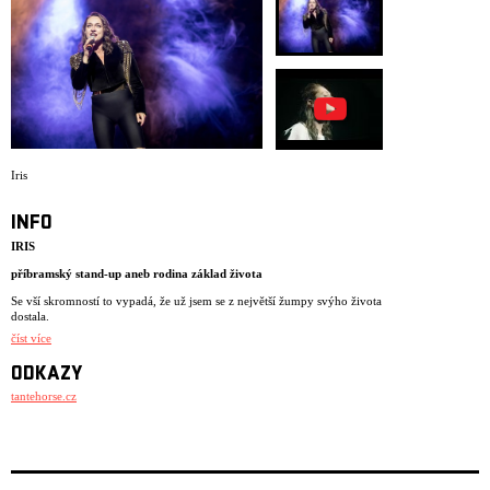
ARCHIV
NEWSLETT
Iris
INFO
IRIS
příbramský stand-up aneb rodina základ života
Se vší skromností to vypadá, že už jsem se z největší žumpy svýho života
dostala.
číst více
V deseti letech jsme neznala slova jako mikrovlnka a kávovar. Na
sedmdesáti pěti metrech čtverečních nás bydlelo někdy až třináct.
ODKAZY
Vztahy? Jaký máte na mysli?
tantehorse.cz
Mám na sebe nárok být zdravá. Snažím se uvěřit tomu, že za něco stojím
a že má smysl každej den vstát. Potřebuji váš souhlas. Člověk se chce
zabít a má doma tak akorát ibuprofen. Dostanu se někdy z toho bahna?
Klobouk dolů před vaší výdrží…Já bych se sebou nevydržela. Pomoc je
tak trochu moc. Stačilo! Mám vás ráda jako flašku. Tady je srandy jako
na hřbitově. Já ty emoce na jevišti umím, mám nastřádáno. Chcete