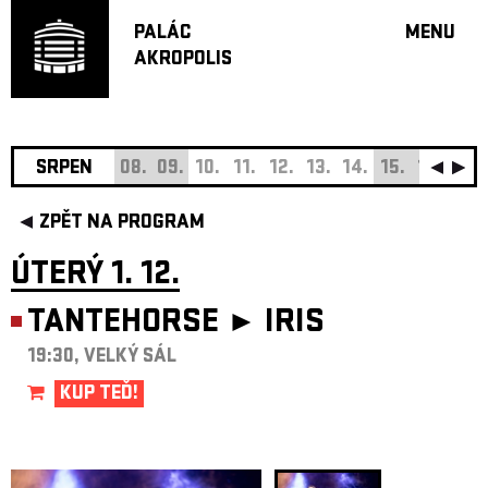
PALÁC
MENU
AKROPOLIS
PROGRA
VELKÝ S
MALÁ S
JAZZ BA
SRPEN
08.
09.
10.
11.
12.
13.
14.
15.
16.
17.
DOPORU
ZPĚT NA PROGRAM
HUDBA
DIVADLO
ÚTERÝ 1. 12.
OFF PR
TANTEHORSE ►
IRIS
DÁRKOVÉ 
19:30, VELKÝ SÁL
O AKROPOL
PROJEKTY
KUP TEĎ!
UNDERGRO
KONTAKTY