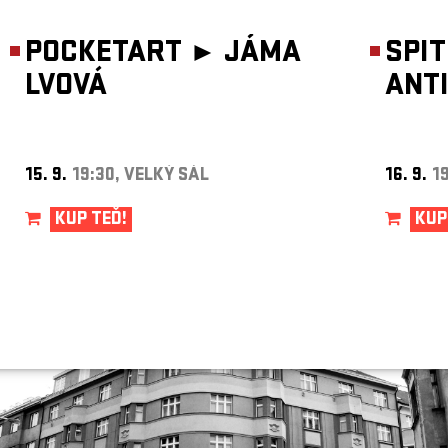
ARCHIV
POCKETART ►
JÁMA
NEWSLETT
SPI
LVOVÁ
ANT
15. 9.
19:30, VELKÝ SÁL
16. 9.
1
KUP TEĎ!
KUP