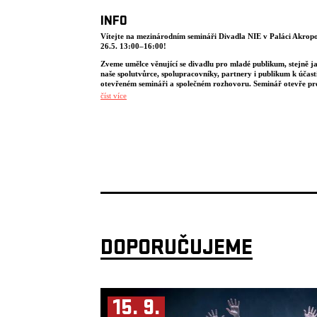
INFO
Vítejte na mezinárodním semináři Divadla NIE v Paláci Akropo
26.5. 13:00–16:00!
Zveme umělce věnující se divadlu pro mladé publikum, stejně j
naše spolutvůrce, spolupracovníky, partnery i publikum k účast
otevřeném semináři a společném rozhovoru. Seminář otevře pr
pro dialog mezi zkušenými divadelníky, nastupující generací tv
číst více
i veřejností.
Divadlo NIE vzniklo v roce 2001 s touhou zkoumat divadelní um
napříč jazyky, různými zeměmi a kulturními prostředími. Zkoum
tematických možností a výzev, které vznikají při kolektivní tvorb
s různými kulturními, společenskými a jazykovými zázemími – to 
naší nejdůležitější hnací silou. Za posledních 25 let existence Div
jsme prezentovali naši tvorbu ve 43 zemích. Začínali jsme v mal
českém městě Mšeno. Naše první premiéra se konala v Mostaru v
a Hercegovině. V počátcích jsme se pustili do tvorby pro dospělé
publikum. Záhy jsme ale zjistili, že naše inscenace stejnou měrou
rezonují i s mladšími diváky. Inspirováni později konceptem Jona
Fosseho „literatury pro všechny věkové skupiny“ jsme začali pře
o naší práci jako o „divadle pro všechny věkové skupiny“ – divad
které vytváří sdílený prostor napříč generacemi.
DOPORUČUJEME
Seminář je součástí festivalu k 25. výročí Divadla NIE v Praze.
Seminář bude probíhat v angličtině a češtině se zajištěným pře
mezi oběma jazyky.
15. 9.
VSTUP NA SEMINÁŘ JE ZDARMA. Registrace je nutná (klikn
tlačítko „KUP TEĎ“)