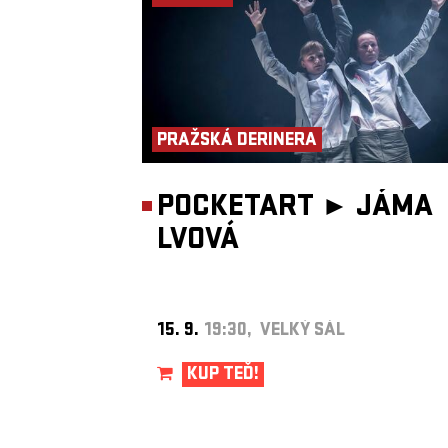
PRAŽSKÁ DERINERA
POCKETART ►
JÁMA
LVOVÁ
15. 9.
19:30, VELKÝ SÁL
KUP TEĎ!