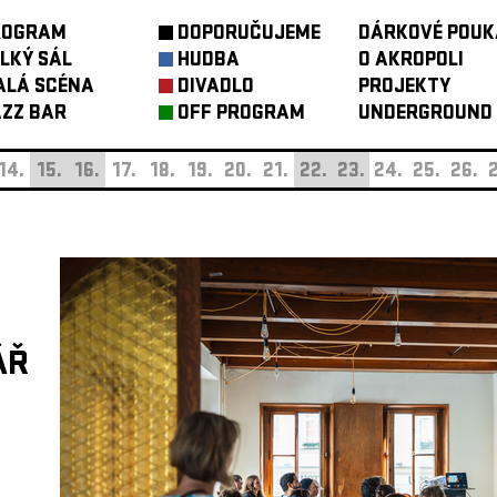
ROGRAM
DOPORUČUJEME
DÁRKOVÉ POUK
LKÝ SÁL
HUDBA
O AKROPOLI
ALÁ SCÉNA
DIVADLO
PROJEKTY
ZZ BAR
OFF PROGRAM
UNDERGROUND
14.
15.
16.
17.
18.
19.
20.
21.
22.
23.
24.
25.
26.
2
ÁŘ