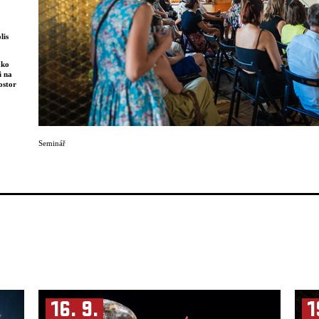
lis
ako
i na
ostor
ůrců
ění
ání
ě
Seminář
je stále
adla NIE
ém
 Bosně
mýšlet
le,
kladem
16. 9.
1
i na