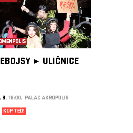
OMENPOLIS
EBOJSY ►
ULIČNICE
. 9.
16:00, PALÁC AKROPOLIS
KUP TEĎ!