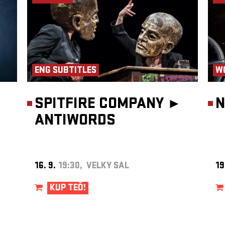
ENG SUBTITLES
W
SPITFIRE COMPANY ►
N
ANTIWORDS
16. 9.
19:30, VELKÝ SÁL
19
KUP TEĎ!