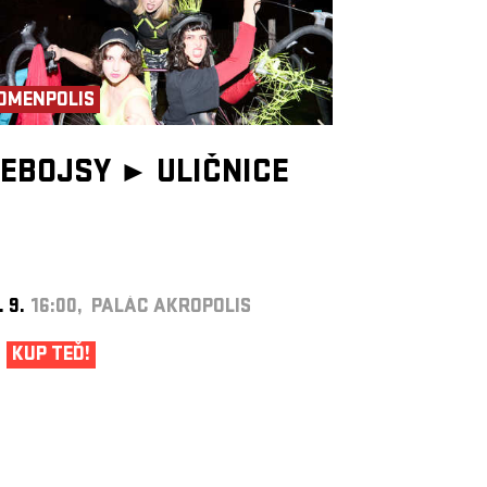
OMENPOLIS
EBOJSY ►
ULIČNICE
. 9.
16:00, PALÁC AKROPOLIS
KUP TEĎ!