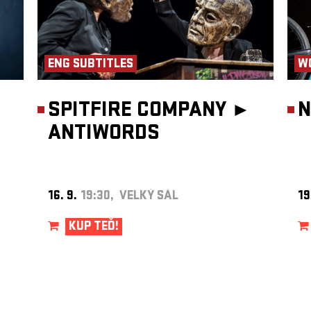
mpulsem
rakova
hož
i na
ENG SUBTITLES
W
vali
ský
bám, a
distovi
SPITFIRE COMPANY ►
N
ANTIWORDS
tního
 veškeré
ůležité
 sóla
oslova
 svého
Jaroslaw
16. 9.
19:30, VELKÝ SÁL
19
y stejně
Oleg
net a
KUP TEĎ!
trum
rytmu
ve
 tedy
 Zlom