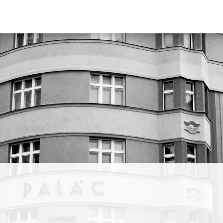
is
pro
y, a to
osunula
ů