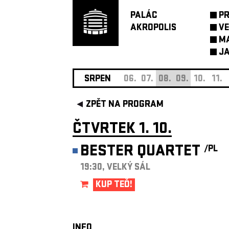
PALÁC
P
AKROPOLIS
VE
M
JA
SRPEN
06.
07.
08.
09.
10.
11.
ZPĚT NA PROGRAM
ČTVRTEK 1. 10.
BESTER QUARTET
/PL
19:30, VELKÝ SÁL
KUP TEĎ!
INFO