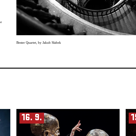
de
Bester Quartet
,
by Jakub Słabek
odně
e čistě
ci.
nem
adik
,
hnicky
inetu a
16. 9.
1
 pak
tragicky
ůstala
ž