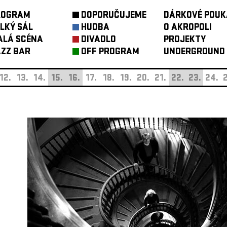
ROGRAM
DOPORUČUJEME
DÁRKOVÉ POUK
LKÝ SÁL
HUDBA
O AKROPOLI
ALÁ SCÉNA
DIVADLO
PROJEKTY
ZZ BAR
OFF PROGRAM
UNDERGROUND
12.
13.
14.
15.
16.
17.
18.
19.
20.
21.
22.
23.
24.
2