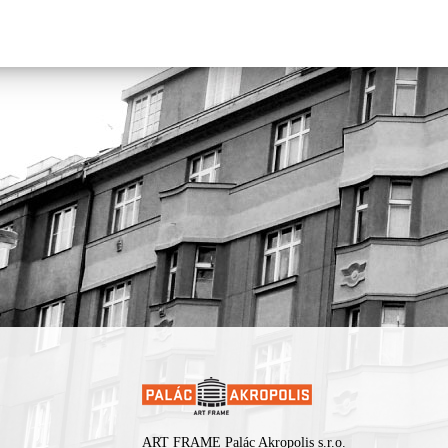
nastal, když Jaroslaw Bester napsal svoji první skladbu
De Profund
stejnojmenné první album. Tehdy jsme začali revidovat naše názor
jak na židovskou hudbu, tak i na hudbu obecně. Naše hudba se p
od tradičního repertoáru k vlastním skladbám, od židovských styl
k hudbě soudobé až avantgardní.“
Pořádá
Rachot Production
.
ART FRAME Palác Akropolis s.r.o.