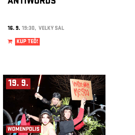
ANTIWORDS
16. 9.
19:30, VELKÝ SÁL
KUP TEĎ!
19. 9.
WOMENPOLIS