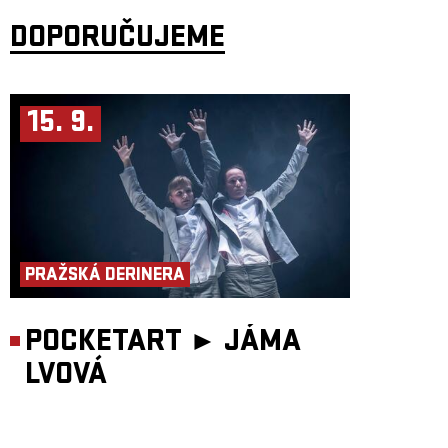
DOPORUČUJEME
15. 9.
PRAŽSKÁ DERINERA
POCKETART ►
JÁMA
LVOVÁ