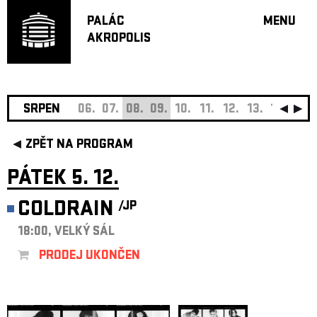
PALÁC
MENU
AKROPOLIS
PROGRA
VELKÝ S
MALÁ S
JAZZ BA
SRPEN
06.
07.
08.
09.
10.
11.
12.
13.
14.
15.
DOPORU
ZPĚT NA PROGRAM
HUDBA
DIVADLO
PÁTEK 5. 12.
OFF PR
COLDRAIN
/JP
DÁRKOVÉ 
18:00, VELKÝ SÁL
O AKROPOL
PROJEKTY
PRODEJ UKONČEN
UNDERGRO
KONTAKTY