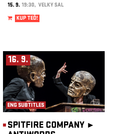
15. 9.
19:30, VELKÝ SÁL
KUP TEĎ!
16. 9.
ENG SUBTITLES
SPITFIRE COMPANY ►