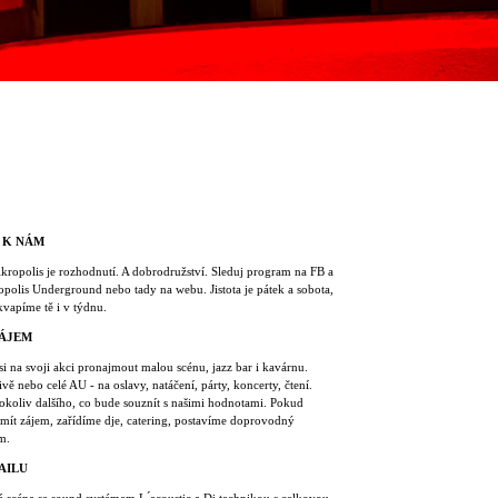
 K NÁM
Akropolis je rozhodnutí. A dobrodružství. Sleduj program na FB a
polis Underground nebo tady na webu. Jistota je pátek a sobota,
kvapíme tě i v týdnu.
ÁJEM
i na svoji akci pronajmout malou scénu, jazz bar i kavárnu.
ivě nebo celé AU - na oslavy, natáčení, párty, koncerty, čtení.
okoliv dalšího, co bude souznít s našimi hodnotami. Pokud
mít zájem, zařídíme dje, catering, postavíme doprovodný
m.
AILU