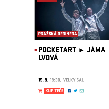
PRAŽSKÁ DERINERA
POCKETART ►
JÁMA
LVOVÁ
15. 9.
19:30, VELKÝ SÁL
KUP TEĎ!