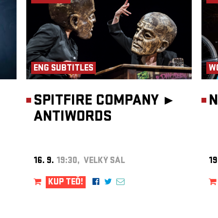
ENG SUBTITLES
W
SPITFIRE COMPANY ►
N
ANTIWORDS
16. 9.
19:30, VELKÝ SÁL
19
KUP TEĎ!