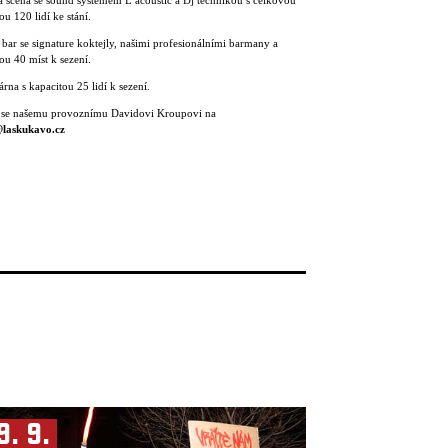
 scéna se sound systémem L ́acoustic a Dj technikou s celkovou
ou 120 lidí ke stání.
 bar se signature koktejly, našimi profesionálními barmany a
ou 40 míst k sezení.
rna s kapacitou 25 lidí k sezení.
 se našemu provoznímu Davidovi Kroupovi na
laskukavo.cz
9. 9.