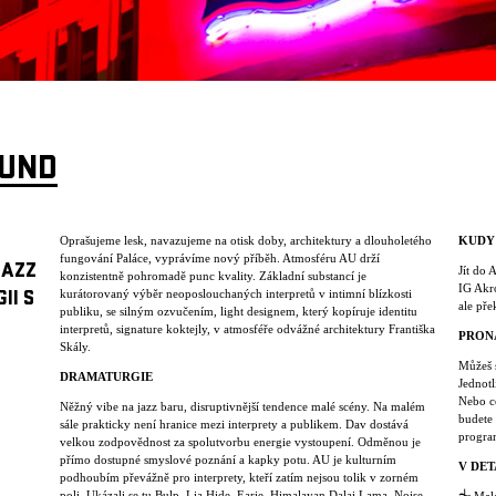
OUND
Oprašujeme lesk, navazujeme na otisk doby, architektury a dlouholetého
KUDY
fungování Paláce, vyprávíme nový příběh. Atmosféru AU drží
JAZZ
Jít do 
konzistentně pohromadě punc kvality. Základní substancí je
IG Akro
kurátorovaný výběr neoposlouchaných interpretů v intimní blízkosti
II S
ale pře
publiku, se silným ozvučením, light designem, který kopíruje identitu
interpretů, signature koktejly, v atmosféře odvážné architektury Františka
PRON
Skály.
Můžeš s
DRAMATURGIE
Jednotl
Nebo c
Něžný vibe na jazz baru, disruptivnější tendence malé scény. Na malém
budete 
sále prakticky není hranice mezi interprety a publikem. Dav dostává
progra
velkou zodpovědnost za spolutvorbu energie vystoupení. Odměnou je
přímo dostupné smyslové poznání a kapky potu. AU je kulturním
V DET
podhoubím převážně pro interprety, kteří zatím nejsou tolik v zorném
poli. Ukázali se tu Bulp, Lia Hide, Earie, Himalayan Dalai Lama, Noise