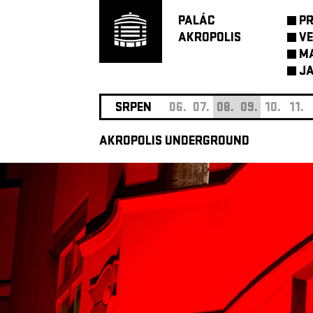
PALÁC
P
AKROPOLIS
VE
M
JA
SRPEN
06.
07.
08.
09.
10.
11.
AKROPOLIS UNDERGROUND