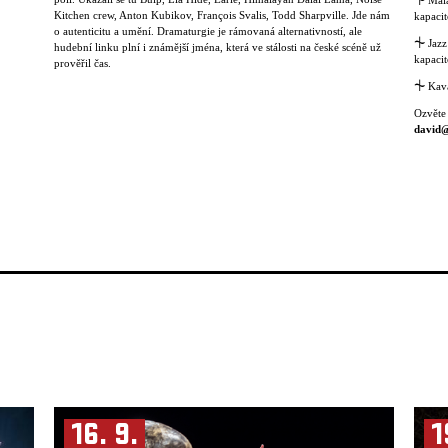
⏆
Malá
Kitchen crew, Anton Kubikov, François Svalis, Todd Sharpville. Jde nám
kapacit
o autenticitu a umění. Dramaturgie je rámovaná alternativností, ale
⏆
Jazz
hudební linku plní i známější jména, která ve stálosti na české scéně už
kapacit
prověřil čas.
⏆
Kavá
Ozvěte
david@
16. 9.
1