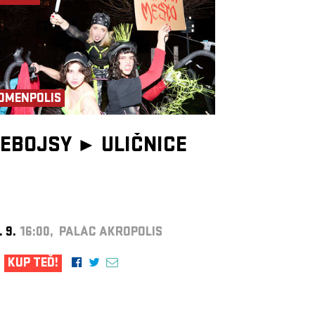
OMENPOLIS
EBOJSY ►
ULIČNICE
. 9.
16:00, PALÁC AKROPOLIS
KUP TEĎ!