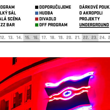
ROGRAM
DOPORUČUJEME
DÁRKOVÉ POUK
LKÝ SÁL
HUDBA
O AKROPOLI
ALÁ SCÉNA
DIVADLO
PROJEKTY
ZZ BAR
OFF PROGRAM
UNDERGROUND
12.
13.
14.
15.
16.
17.
18.
19.
20.
21.
22.
23.
24.
2