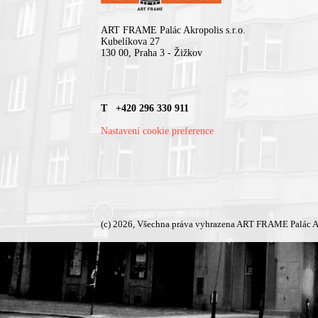
ART FRAME Palác Akropolis s.r.o.
Kubelíkova 27
130 00, Praha 3 - Žižkov
T +420 296 330 911
Nastavení cookie preference
(c) 2026, Všechna práva vyhrazena ART FRAME Palác A