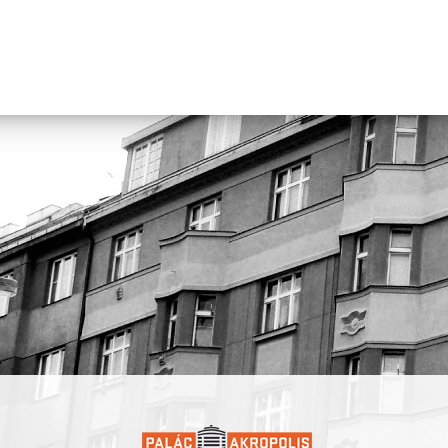
Vi Huyen Tranová
(* Praha) je hudební umělkyně, zvuková desi
a performerka. Její tvorba se pohybuje na pomezí experimentální
elektroniky, zvukového umění a rituální performance. V roce
2018 založila kapelu viah.
Đặng Nhung
(* Ostrava) là nghệ sĩ biểu diễn, nhà sáng tạo và g
viên nghệ thuật, tốt nghiệp Học viện Nghệ thuật Prague (DAMU)
các tác phẩm sáng tác của mình, cô tập trung khai thác chủ đề b
và kết nối múa đương đại với phiên bản trữ tình.
Nguyễn Kvet
(* Nové Zámky) là nghệ sĩ thị giác và nhiếp ảnh gia,
nghiệp Học viện Mỹ thuật Bratislava. Trong các tác phẩm đa ng
mình, cô đề cập đến sự khác biệt và cộng đồng người di cư trong
bối cảnh Trung Âu hậu xã hội chủ nghĩa.
Trần Huyền Vi
(* Praha) là nghệ sĩ âm nhạc, nhà thiết kế âm tha
nghệ sĩ biểu diễn. Tác phẩm của cô nằm ở ranh giới giữa điện tử 
nghiệm, nghệ thuật âm thanh và biểu diễn nghi lễ. Năm 2018, cô
lập ban nhạc viah.
Projekt vznikl v koprodukci s Palácem Akropolis a je realizován
s finanční podporou hl. m. Prahy, Nadácie – Centrum súčasného 
Bratislava, Státního fondu kultury a městské části Praha 3. Partner
projektu jsou CO.LABS a Rezi.dance v lese.
Dự án được thực hiện với sự hợp tác sản xuất cùng Palác Akropol
được triển khai với sự hỗ trợ tài chính của Thành phố Praha, Quỹ
Trung tâm Nghệ thuật đương đại Bratislava, Quỹ Văn hóa Nhà n
quận Praha 3. Các đối tác dự án là CO.LABS và Rezi.dance v les