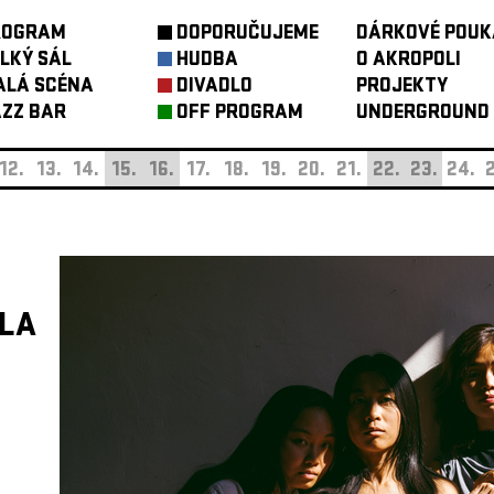
ROGRAM
DOPORUČUJEME
DÁRKOVÉ POUK
LKÝ SÁL
HUDBA
O AKROPOLI
ALÁ SCÉNA
DIVADLO
PROJEKTY
ZZ BAR
OFF PROGRAM
UNDERGROUND
12.
13.
14.
15.
16.
17.
18.
19.
20.
21.
22.
23.
24.
2
DLA