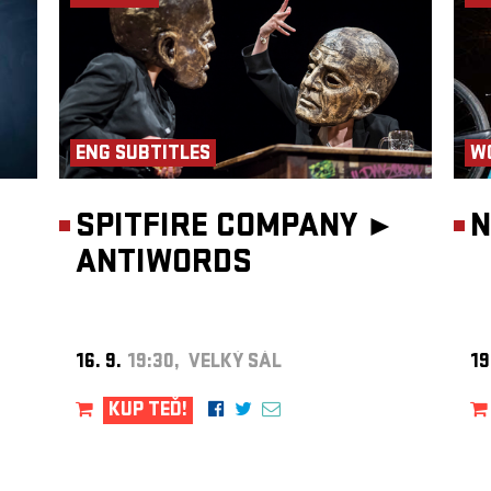
024).
iệc
 tác
ng,
a trên
,
ENG SUBTITLES
W
en
SPITFIRE COMPANY ►
N
ANTIWORDS
, Trần
16. 9.
19:30, VELKÝ SÁL
19
matem
KUP TEĎ!
a,
e
m