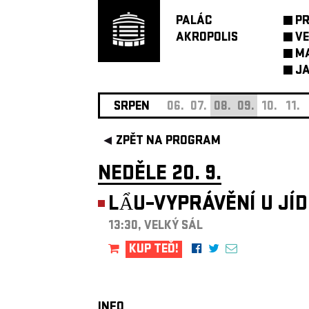
PALÁC
P
AKROPOLIS
VE
M
JA
SRPEN
06.
07.
08.
09.
10.
11.
ZPĚT NA PROGRAM
NEDĚLE 20. 9.
LẨU–VYPRÁVĚNÍ U JÍ
13:30, VELKÝ SÁL
KUP TEĎ!
INFO