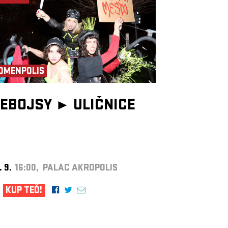
OMENPOLIS
EBOJSY ►
ULIČNICE
. 9.
16:00, PALÁC AKROPOLIS
KUP TEĎ!