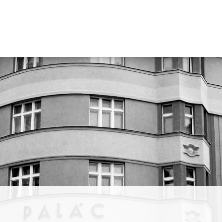
gnérka
iảng
. Trong
ản sắc
 tốt
ành của
nh và
thử
 thành
umenia
y
is và
 –
ước và
e.