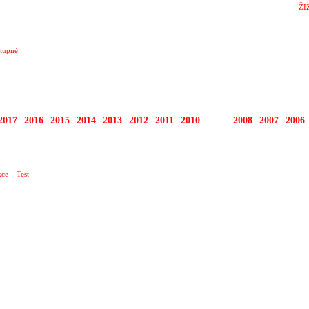
ŽI
tupné
2017
2016
2015
2014
2013
2012
2011
2010
2009
2008
2007
2006
ce
Test