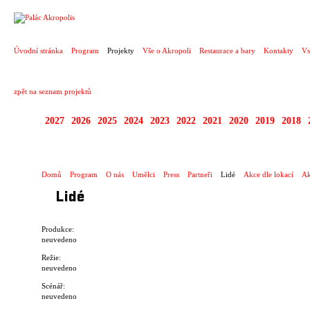
PROJEKT
Úvodní stránka
Program
Projekty
Vše o Akropoli
Restaurace a bary
Kontakty
Vs
zpět na seznam projektů
2027
2026
2025
2024
2023
2022
2021
2020
2019
2018
STAGIONA
Domů
Program
O nás
Umělci
Press
Partneři
Lidé
Akce dle lokací
Ak
Lidé
Produkce:
neuvedeno
Režie:
neuvedeno
Scénář:
neuvedeno