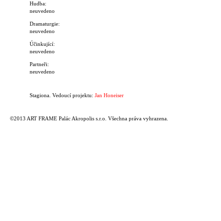
Hudba:
neuvedeno
Dramaturgie:
neuvedeno
Účinkující:
neuvedeno
Partneři:
neuvedeno
Stagiona. Vedoucí projektu:
Jan Honeiser
©2013 ART FRAME Palác Akropolis s.r.o. Všechna práva vyhrazena.