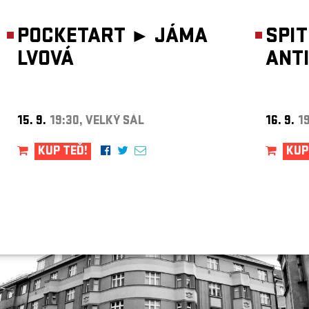
ARCHIV
POCKETART ►
JÁMA
NEWSLETT
SPI
LVOVÁ
ANT
15. 9.
19:30, VELKÝ SÁL
16. 9.
1
KUP TEĎ!
KUP