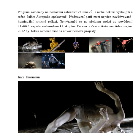
Program zaměřený na hostování zahraničních umělců, z nichž někteří vystoupili n
scéně Paláce Akropolis opakovaně. Představení patří mezi nejvíce navštěvovaná a
kontinuální kritické reflexi. Nejvýrazněji se na přelomu století do povědom
i kritiků zapsala rusko-německá skupina Derevo v čele s Antonem Adasinským
2012 byl fokus zaměřen více na novocirkusové projekty.
Imre Thormann