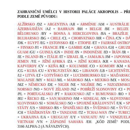
ZAHRANIČNÍ UMĚLCI V HISTORII PALÁCE AKROPOLIS – PŘ
PODLE ZEMĚ P
ŮVODU:
ALŽÍRSKO
/DZ +
ARGENTINA
/AR +
ARMÉNIE
/AM +
AUSTRÁLIE
ÁZERBÁJDŽÁN
/AZ +
BAHRAJN
/BH +
BELGIE
/BE +
BELIZE
BĚLORUSKO
/BY +
BOSNA A HERCEGOVINA
/BA +
BRAZÍLIE
BULHARSKO
/BG +
CHILE
/CL +
CHORVATSKO
/HR +
ČÍNA
/CN +
D
/DK +
EGYPT
/EG +
ESTONSKO
/EE +
ETIOPIE
/ET +
FAERSKÉ OSTRO
+
FINSKO
/FI +
FRANCIE
/FR +
GAMBIE
/GM +
GHANA
/GH +
GRUZI
GUAM
/GU +
GUINEA
/GN +
INDIE
/IN +
INDONÉSIE
/ID +
ÍRÁN
/IR 
/IE +
ISLAND
/IS +
ITÁLIE
/IT +
IZRAEL
/IL +
JAMAJKA
/JM +
JAPONS
JEMEN
/YE +
JIŽNÍ AFRIKA
/ZA +
JIŽNÍ KOREA
/KR +
KANADA
KAPVERDY
/CV +
KEŇA
/KE +
KOLUMBIE
/CO +
KOMORY
/KM +
/CG +
KUBA
/CU +
KYRGYZSTÁN
/KG +
LIBANON
/LB +
LICHTENŠT
/LI +
LITVA
/LT +
LOTYŠSKO
/LV +
LUCEMBURSKO
/LU +
MAĎARSK
MALAJSIE
/MY +
MALI
/ML +
MAROKO
/MA +
MEXIKO
/MX +
MOS
/MZ +
NĚMECKO
/DE +
NIGER
/NE +
NIGÉRIE
/NG +
NIZOZEMSK
NORSKO
/NO +
NOVÝ ZÉLAND
/NZ +
POBŘEŽÍ SLONOVINY
/CI +
P
/PL +
PORTUGALSKO
/PT +
RAKOUSKO
/AT +
RUMUNSKO
/RO +
/RU +
ŘECKO
/EL +
SAN MARINO
/SM +
SENEGAL
/SN +
SLOVENSK
SLOVINSKO
/SI +
SOMÁLSKO
/SO +
SPOJENÉ KRÁLOVSTVÍ
/UK +
S
STÁTY
/US +
SRBSKO
/RS +
ŠPANĚLSKO
/ES +
ŠVÉDSKO
/SE +
ŠVÝC
/CH +
TÁDŽIKISTÁN
/TJ +
TANZANIE
/TZ +
TCHAJ-WAN
/TW +
TUREC
+
UKRAJINA
/UA +
URUGUAY
/UY +
VANUATU
/VU +
VENEZUEL
VIETNAM
/VN +
ZÁPADNÍ SAHARA
/EH. „KÓD ZEMĚ“ PODL
3166 ALPHA-2 (A NÁVAZNÝCH).