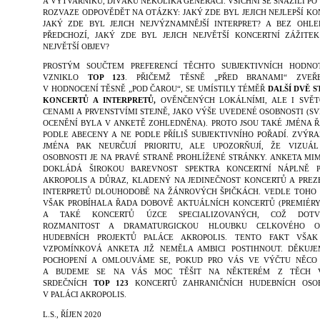
A VÝTVARNÍKŮ, DIVÁKŮ NĚKOLIKA GENERACÍ. VŠICHNI SE SNAŽILI PO
ROZVAZE ODPOVĚDĚT NA OTÁZKY: JAKÝ ZDE BYL JEJICH NEJLEPŠÍ KO
JAKÝ ZDE BYL JEJICH NEJVÝZNAMNĚJŠÍ INTERPRET? A BEZ OHL
PŘEDCHOZÍ, JAKÝ ZDE BYL JEJICH NEJVĚTŠÍ KONCERTNÍ ZÁŽITE
NEJVĚTŠÍ OBJEV?
PROSTÝM SOUČTEM PREFERENCÍ TĚCHTO SUBJEKTIVNÍCH HODNO
VZNIKLO
TOP 123
. PŘIČEMŽ TĚSNĚ „PŘED BRANAMI“ ZVEŘE
V HODNOCENÍ TĚSNĚ „POD ČAROU“, SE UMÍSTILY TÉMĚŘ
DALŠÍ DVĚ 
KONCERTŮ A INTERPRETŮ,
OVĚNČENÝCH LOKÁLNÍMI, ALE I SVĚ
CENAMI A PRVENSTVÍMI STEJNĚ, JAKO VÝŠE UVEDENÉ OSOBNOSTI (S
OCENĚNÍ BYLA V ANKETĚ ZOHLEDNĚNA). PROTO JSOU TAKÉ JMÉNA 
PODLE ABECENY A NE PODLE PŘÍLIŠ SUBJEKTIVNÍHO POŘADÍ. ZVÝR
JMÉNA PAK NEURČUJÍ PRIORITU, ALE UPOZORŇUJÍ, ŽE VIZUÁ
OSOBNOSTI JE NA PRAVÉ STRANĚ PROHLÍŽENÉ STRÁNKY. ANKETA MIM
DOKLÁDÁ ŠIROKOU BAREVNOST SPEKTRA KONCERTNÍ NÁPLNĚ P
AKROPOLIS A DŮRAZ, KLADENÝ NA JEDINEČNOST KONCERT
Ů A
PREZ
INTERPRETŮ DLOUHODOBĚ NA ŽÁNROVÝCH ŠPIČKÁCH. VEDLE TOHO
VŠAK PROBÍHALA ŘADA DOBOVĚ AKTUÁLNÍCH KONCERTŮ (PREMIÉRY
A TAKÉ KONCERTŮ ÚZCE SPECIALIZOVANÝCH, COŽ DOTV
ROZMANITOST A DRAMATURGICKOU HLOUBKU CELKOVÉHO O
HUDEBNÍCH PROJEKTŮ PALÁCE AKROPOLIS. TENTO FAKT VŠAK
VZPOMÍNKOVÁ ANKETA JIŽ NEMĚLA AMBICI POSTIHNOUT. DĚKUJ
POCHOPENÍ A OMLOUVÁME SE, POKUD PRO VÁS VE VÝČTU NĚCO
A BUDEME SE NA VÁS MOC TĚŠIT NA NĚKTERÉM Z TĚCH V
SRDEČNÍCH
TOP 123
KONCERTŮ
ZAHRANIČNÍCH HUDEBNÍCH OSO
V PALÁCI AKROPOLIS.
L.S., ŘÍJEN 2020