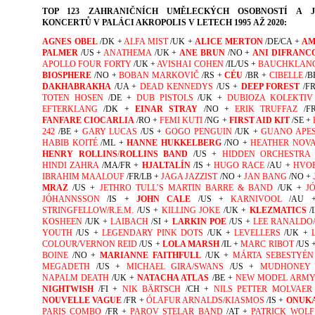
TOP 123
ZAHRANIČNÍCH UMĚLECKÝCH OSOBNOSTÍ A J
KONCERTŮ V PALÁCI AKROPOLIS V LETECH 1995 AŽ 2020:
AGNES OBEL
/DK +
ALFA MIST
/UK +
ALICE MERTON
/DE/CA +
AM
PALMER
/US +
ANATHEMA
/UK +
ANE BRUN
/NO +
ANI DIFRANC
APOLLO FOUR FORTY
/UK +
AVISHAI COHEN
/IL/US +
BAUCHKLAN
BIOSPHERE
/NO +
BOBAN MARKOVIČ
/RS +
CÉU
/BR +
CIBELLE
/B
DAKHABRAKHA
/UA +
DEAD KENNEDYS
/US +
DEEP FOREST
/F
TOTEN HOSEN
/DE +
DUB PISTOLS
/UK +
DUBIOZA KOLEKTIV
EFTERKLANG
/DK +
EINAR STRAY
/NO +
ERIK TRUFFAZ
/FR
FANFARE CIOCARLIA
/RO +
FEMI KUTI
/NG +
FIRST AID KIT
/SE +
242
/BE +
GARY LUCAS
/US +
GOGO PENGUIN
/UK +
GUANO APE
HABIB KOITÉ
/ML +
HANNE HUKKELBERG
/NO +
HEATHER NOV
HENRY ROLLINS
/
ROLLINS BAND
/US +
HIDDEN ORCHESTRA
HINDI ZAHRA
/MA/FR +
HJALTALÍN
/IS +
HUGO RACE
/AU +
HVO
IBRAHIM MAALOUF
/FR/LB +
JAGA JAZZIST
/NO +
JAN BANG
/NO +
MRAZ
/US +
JETHRO TULL’S MARTIN BARRE & BAND
/UK +
J
JÓHANNSSON
/IS +
JOHN CALE
/US +
KARNIVOOL
/AU
STRINGFELLOW/R.E.M.
/US +
KILLING JOKE
/UK +
KLEZMATICS
/
KOSHEEN
/UK +
LAIBACH
/SI +
LARKIN POE
/US +
LEE RANALDO
YOUTH
/US +
LEGENDARY PINK DOTS
/UK +
LEVELLERS
/UK +
COLOUR/VERNON REID
/US +
LOLA MARSH
/IL +
MARC RIBOT
/US 
BOINE
/NO +
MARIANNE FAITHFULL
/UK +
MÁRTA SEBESTYÉN
MEGADETH
/US +
MICHAEL GIRA/SWANS
/US +
MUDHONEY
NAPALM DEATH
/UK +
NATACHA ATLAS
/BE +
NEW MODEL ARM
NIGHTWISH
/FI +
NIK BÄRTSCH
/CH +
NILS PETTER MOLVAER
NOUVELLE VAGUE
/FR +
ÓLAFUR ARNALDS/KIASMOS
/IS +
ONUK
PARIS COMBO
/FR +
PAROV STELAR BAND
/AT +
PATRICK WOLF