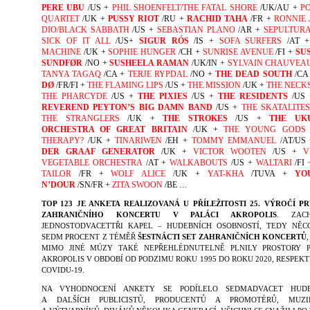
PERE UBU
/US +
PHIL SHOENFELT/THE FATAL SHORE
/UK/AU +
P
QUARTET
/UK +
PUSSY RIOT
/RU +
RACHID TAHA
/FR +
RONNIE 
DIO/BLACK SABBATH
/US +
SEBASTIAN PLANO
/AR +
SEPULTUR
SICK OF IT ALL
/US+
SIGUR RÓS
/IS +
SOFA SURFERS
/AT 
MACHINE
/UK +
SOPHIE HUNGER
/CH +
SUNRISE AVENUE
/FI +
SU
SUNDFØR
/NO +
SUSHEELA RAMAN
/UK/IN +
SYLVAIN CHAUVEA
TANYA TAGAQ
/CA +
TERJE RYPDAL
/NO +
THE DEAD SOUTH
/CA
DØ
/FR/FI +
THE FLAMING LIPS
/US +
THE MISSION
/UK +
THE NECK
THE PHARCYDE
/US +
THE PIXIES
/US +
THE RESIDENTS
/US
REVEREND PEYTON’S BIG DAMN BAND
/US +
THE SKATALITE
THE STRANGLERS
/UK +
THE STROKES
/US +
THE UK
ORCHESTRA OF GREAT BRITAIN
/UK +
THE YOUNG GODS
THERAPY?
/UK +
TINARIWEN
/EH +
TOMMY EMMANUEL
/AT/US
DER GRAAF GENERATOR
/UK +
VICTOR WOOTEN
/US +
V
VEGETABLE ORCHESTRA
/AT +
WALKABOUTS
/US +
WALTARI
/FI
TAILOR
/FR +
WOLF ALICE
/UK +
YAT-KHA
/TUVA +
YO
N’DOUR
/SN/FR +
ZITA SWOON
/BE
…
TOP 123
JE ANKETA REALIZOVANÁ U PŘÍLEŽITOSTI 25. VÝROČÍ P
ZAHRANIČNÍHO KONCERTU V PALÁCI AKROPOLIS
. ZACH
JEDNOSTODVACETTŘI KAPEL – HUDEBNÍCH OSOBNOSTÍ, TEDY NĚC
SEDM PROCENT Z TÉMĚŘ
ŠESTNÁCTI SET ZAHRANIČNÍCH KONCERTŮ
MIMO JINÉ MÚZY TAKÉ NEPŘEHLÉDNUTELNĚ PLNILY PROSTORY 
AKROPOLIS V OBDOBÍ OD PODZIMU ROKU 1995 DO ROKU 2020, RESPEKT
COVIDU-19.
NA VYHODNOCENÍ ANKETY SE PODÍLELO SEDMADVACET HUDE
A DALŠÍCH PUBLICISTŮ, PRODUCENTŮ A PROMOTÉRŮ, MUZI