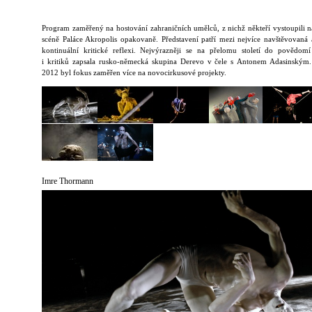
Program zaměřený na hostování zahraničních umělců, z nichž někteří vystoupili n
scéně Paláce Akropolis opakovaně. Představení patří mezi nejvíce navštěvovaná a
kontinuální kritické reflexi. Nejvýrazněji se na přelomu století do povědom
i kritiků zapsala rusko-německá skupina Derevo v čele s Antonem Adasinským
2012 byl fokus zaměřen více na novocirkusové projekty.
Imre Thormann