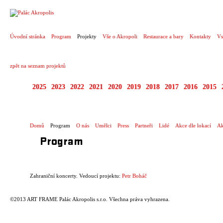
PROJEKT
Úvodní stránka
Program
Projekty
Vše o Akropoli
Restaurace a bary
Kontakty
Vs
zpět na seznam projektů
2025
2023
2022
2021
2020
2019
2018
2017
2016
2015
ZAHRANIČNÍ KONCE
Domů
Program
O nás
Umělci
Press
Partneři
Lidé
Akce dle lokací
Ak
Program
Zahraniční koncerty. Vedoucí projektu:
Petr Boháč
©2013 ART FRAME Palác Akropolis s.r.o. Všechna práva vyhrazena.