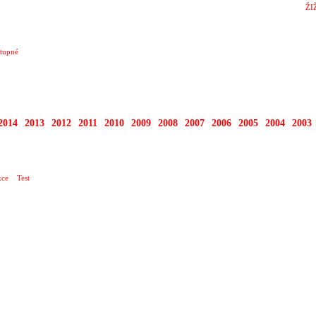
ŽI
tupné
2014
2013
2012
2011
2010
2009
2008
2007
2006
2005
2004
2003
RTY
ce
Test