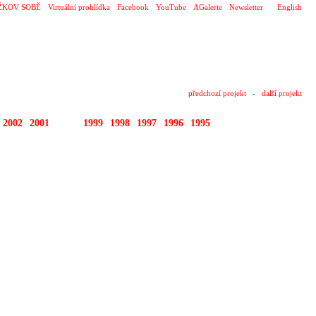
ŽKOV SOBĚ
Virtuální prohlídka
Facebook
YouTube
AGalerie
Newsletter
English
předchozí projekt
-
další projekt
2002
2001
2000
1999
1998
1997
1996
1995