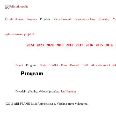
PROJEKT
Úvodní stránka
Program
Projekty
Vše o Akropoli
Restaurace a bary
Kontakty
Vs
zpět na seznam projektů
2025
2024
2023
2020
2019
2018
2017
2016
2015
2014
DIVADELNÍ PŘESAHY
Domů
Program
O nás
Umělci
Press
Partneři
Lidé
Akce dle lokací
Ak
Program
Divadelní přesahy. Vedoucí projektu:
Jan Honeiser
©2013 ART FRAME Palác Akropolis s.r.o. Všechna práva vyhrazena.