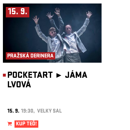
15. 9.
PRAŽSKÁ DERINERA
POCKETART ►
JÁMA
LVOVÁ
15. 9.
19:30, VELKÝ SÁL
KUP TEĎ!