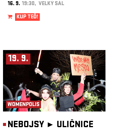
16. 9.
19:30, VELKÝ SÁL
KUP TEĎ!
19. 9.
WOMENPOLIS
NEBOJSY ►
ULIČNICE