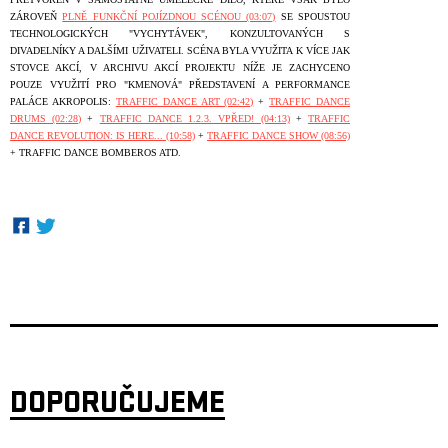
ZÁROVEŇ
PLNĚ FUNKČNÍ POJÍZDNOU SCÉNOU (03:07)
SE SPOUSTOU
TECHNOLOGICKÝCH "VYCHYTÁVEK", KONZULTOVANÝCH S
DIVADELNÍKY A DALŠÍMI UŽIVATELI. SCÉNA BYLA VYUŽITA K VÍCE JAK
STOVCE AKCÍ, V ARCHIVU AKCÍ PROJEKTU NÍŽE JE ZACHYCENO
POUZE VYUŽITÍ PRO "KMENOVÁ" PŘEDSTAVENÍ A PERFORMANCE
PALÁCE AKROPOLIS:
TRAFFIC DANCE ART (02:42)
+
TRAFFIC DANCE
DRUMS (02:28)
+
TRAFFIC DANCE 1.2.3. VPŘED! (04:13)
+
TRAFFIC
DANCE REVOLUTION: IS HERE... (10:58)
+
TRAFFIC DANCE SHOW (08:56)
+ TRAFFIC DANCE BOMBEROS ATD.
DOPORUČUJEME