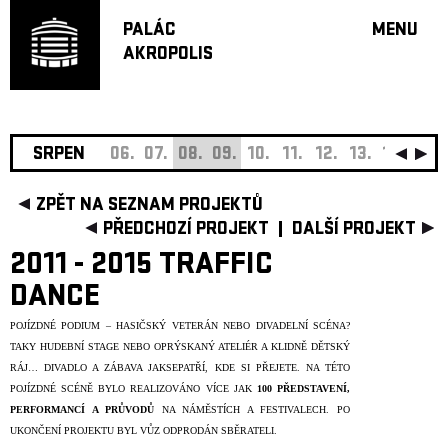
PALÁC
MENU
AKROPOLIS
PROGRA
VELKÝ S
MALÁ S
JAZZ BA
SRPEN
06.
07.
08.
09.
10.
11.
12.
13.
14.
15.
DOPORU
ZPĚT NA SEZNAM PROJEKTŮ
HUDBA
PŘEDCHOZÍ PROJEKT
DALŠÍ PROJEKT
DIVADLO
2011 - 2015 TRAFFIC
OFF PR
DANCE
DÁRKOVÉ 
POJÍZDNÉ PODIUM – HASIČSKÝ VETERÁN NEBO DIVADELNÍ SCÉNA?
O AKROPOL
TAKY HUDEBNÍ STAGE NEBO OPRÝSKANÝ ATELIÉR A KLIDNĚ DĚTSKÝ
PROJEKTY
RÁJ… DIVADLO A ZÁBAVA JAKSEPATŘÍ, KDE SI PŘEJETE. NA TÉTO
UNDERGRO
POJÍZDNÉ SCÉNĚ BYLO REALIZOVÁNO VÍCE JAK
100 PŘEDSTAVENÍ,
PERFORMANCÍ A PRŮVODŮ
NA NÁMĚSTÍCH A FESTIVALECH. PO
KONTAKTY
UKONČENÍ PROJEKTU BYL VŮZ ODPRODÁN SBĚRATELI.