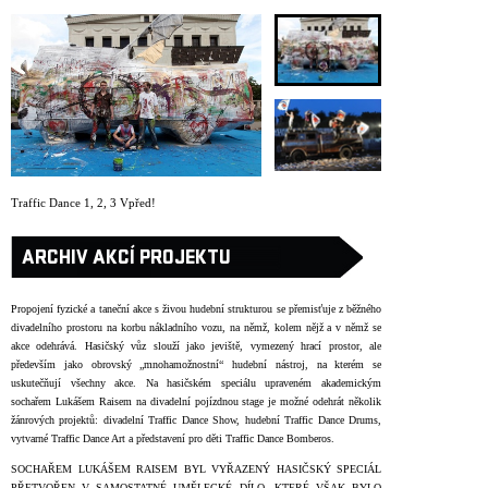
ARCHIV
NEWSLETT
Traffic Dance 1, 2, 3 Vpřed!
ARCHIV AKCÍ PROJEKTU
Propojení fyzické a taneční akce s živou hudební strukturou se přemisťuje z běžného
divadelního prostoru na korbu nákladního vozu, na němž, kolem nějž a v němž se
akce odehrává. Hasičský vůz slouží jako jeviště, vymezený hrací prostor, ale
především jako obrovský „mnohamožnostní“ hudební nástroj, na kterém se
uskutečňují všechny akce. Na hasičském speciálu upraveném akademickým
sochařem Lukášem Raisem na divadelní pojízdnou stage je možné odehrát několik
žánrových projektů: divadelní Traffic Dance Show, hudební Traffic Dance Drums,
vytvarné Traffic Dance Art a představení pro děti Traffic Dance Bomberos.
SOCHAŘEM LUKÁŠEM RAISEM BYL VYŘAZENÝ HASIČSKÝ SPECIÁL
PŘETVOŘEN V SAMOSTATNÉ UMĚLECKÉ DÍLO, KTERÉ VŠAK BYLO