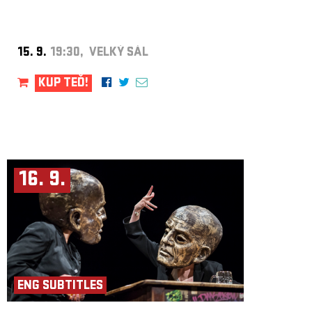
15. 9.
19:30, VELKÝ SÁL
KUP TEĎ!
16. 9.
ENG SUBTITLES