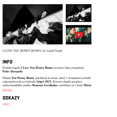
ARCHIV
NEWSLETT
I LOVE YOU HONEY BUNNY
,
by Lukáš Veselý
INFO
Pražská kapela
I Love You Honey Bunny
na konci října rozpulzuje
Palác Akropolis
.
I Love You Honey Bunny
přicházejí se setem, který v kompletní podobě
odpremiérovali na festivalu
Sziget 2025
. Koncert doplní projekce
audiovizuálního umělce
Romana Gordienka
a představí se i hosté
Marie
April
a
Miroslav Patočka
z kapely
teepee
.
číst více
Těšit se můžete na téměř kompletní repertoár třetího alba
Don’t Look
ODKAZY
When I'm Changing
. Energické kytary, agresivní syntezátory a výrazné
melodie plynule navazují na zvuk a atmosféru předchozí desky
We Just
www
Had a Wonderful Time
(2023). Singly Kintsugi, Under the Weather a
Playground Friends naznačují široké sonické rozkročení desky, která
vznikala znovu ve spolupráci s producenty Stevenem Anselem (UK) a