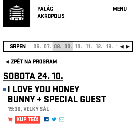
PALÁC
MENU
AKROPOLIS
PROGRA
VELKÝ S
MALÁ S
JAZZ BA
SRPEN
06.
07.
08.
09.
10.
11.
12.
13.
14.
15.
DOPORU
ZPĚT NA PROGRAM
HUDBA
DIVADLO
SOBOTA 24. 10.
OFF PR
I LOVE YOU HONEY
DÁRKOVÉ 
BUNNY
+
SPECIAL GUEST
O AKROPOL
PROJEKTY
19:30, VELKÝ SÁL
UNDERGRO
KUP TEĎ!
KONTAKTY