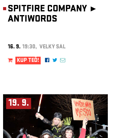
SPITFIRE COMPANY ►
ANTIWORDS
16. 9.
19:30, VELKÝ SÁL
KUP TEĎ!
19. 9.