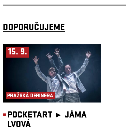
Koenem van de Wardtem (NL) v Brighton Electric Studios a STMPD
Studios. Dílčí části pak vznikly v pražském studiu Space Tape.
Anglické texty kapelu logicky nasměrovaly na zahraniční pódia.
I Love
You Honey Bunny
mají za sebou více než 500 koncertů po celé Evropě,
turné v Kanadě a účasti na prestižních festivalech jako Sziget
(Maďarsko), Envol et Macadam (Kanada) či domácích akcích Rock for
DOPORUČUJEME
People a Colours of Ostrava.
Další jména lineupu oznámíme už brzy.
Za dramaturgií série PULZ v Paláci Akropolis stojí šéfredaktor Refresheru
Vojtěch Tkáč. Večer se uskuteční ve spolupráci s Akropolis Underground.
15. 9.
PRAŽSKÁ DERINERA
POCKETART ►
JÁMA
LVOVÁ