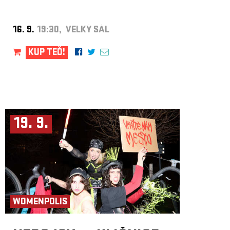
16. 9.
19:30, VELKÝ SÁL
KUP TEĎ!
19. 9.
WOMENPOLIS