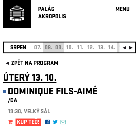
PALÁC
MENU
AKROPOLIS
PROGRA
VELKÝ S
MALÁ S
JAZZ BA
SRPEN
07.
08.
09.
10.
11.
12.
13.
14.
15.
16.
DOPORU
ZPĚT NA PROGRAM
HUDBA
DIVADLO
ÚTERÝ 13. 10.
OFF PR
DOMINIQUE FILS-AIMÉ
DÁRKOVÉ 
/CA
O AKROPOL
PROJEKTY
19:30, VELKÝ SÁL
UNDERGRO
KUP TEĎ!
KONTAKTY