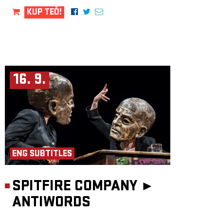
KUP TEĎ!
16. 9.
ENG SUBTITLES
SPITFIRE COMPANY ►
ANTIWORDS