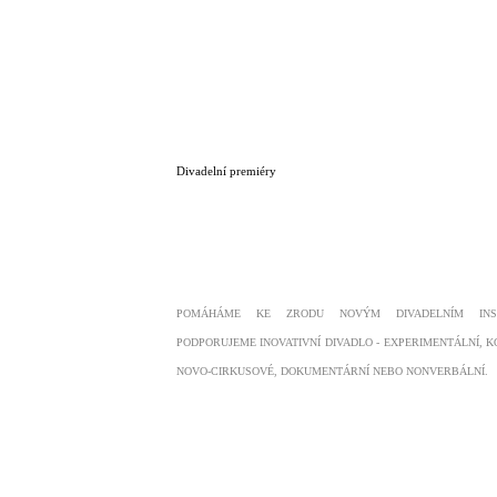
Divadelní premiéry
POMÁHÁME KE ZRODU NOVÝM DIVADELNÍM INSC
PODPORUJEME INOVATIVNÍ DIVADLO - EXPERIMENTÁLNÍ, K
NOVO-CIRKUSOVÉ, DOKUMENTÁRNÍ NEBO NONVERBÁLNÍ.