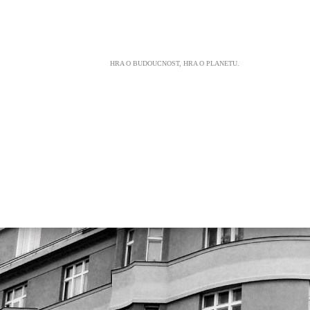
HRA O BUDOUCNOST, HRA O PLANETU.