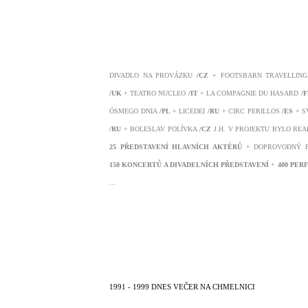
DIVADLO NA PROVÁZKU
/CZ
+ FOOTSBARN TRAVELLING
/UK
+ TEATRO NUCLEO
/IT
+ LA COMPAGNIE DU HASARD
/
ÓSMEGO DNIA
/PL
+ LICEDEI
/RU
+ CIRC PERILLOS
/ES
+ S
/RU
+ BOLESLAV POLÍVKA
/CZ
J.H. V PROJEKTU BYLO RE
25 PŘEDSTAVENÍ HLAVNÍCH AKTÉRŮ
+ DOPROVODNÝ 
150 KONCERTŮ A DIVADELNÍCH PŘEDSTAVENÍ
+
400 PER
...
1991 - 1999 DNES VEČER NA CHMELNICI