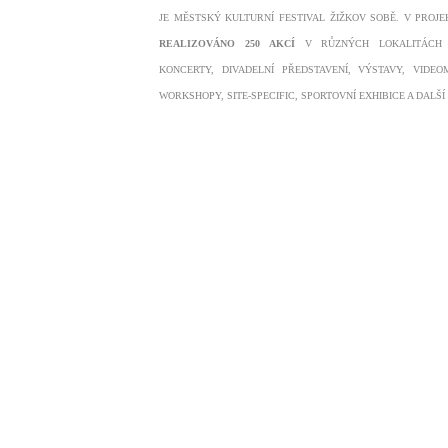
JE MĚSTSKÝ KULTURNÍ FESTIVAL ŽIŽKOV SOBĚ. V PROJ
REALIZOVÁNO 250 AKCÍ
V R
Ů
ZNÝCH LOKALITÁCH 
KONCERTY, DIVADELNÍ PŘEDSTAVENÍ, VÝSTAVY, VIDEO
WORKSHOPY, SITE-SPECIFIC, SPORTOVNÍ EXHIBICE A DALŠÍ 