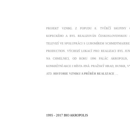
PROJEKT VZNIKL Z POPUDU 8. TVŮRČÍ SKUPINY 
KOPECKÉHO A BYL REALIZOVÁN ČESKOSLOVENSKOU 
TELEVIZÍ VE SPOLUPRÁCI S LUBOMÍREM SCHMIDTMAJER
PRODUCTION. VÝCHOZÍ LOKACÍ PRO REALIZACI BYL JU
NA CHMELNICI, OD ROKU 1996 PALÁC AKROPOLIS,
KONKRÉTNÍ AKCE I MÍSTA JINÁ: PRAŽSKÝ HRAD, BUNKR, V
ATD.
HISTORIE VZNIKU A PRŮBĚH REALIZACE
…
1995 - 2017 BIO AKROPOLIS