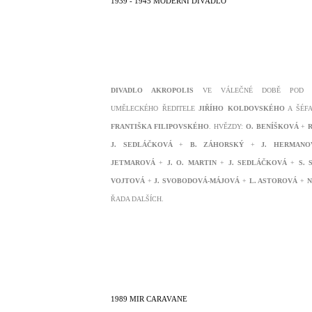
1939 - 1945 MODERNÍ DIVADLO
DIVADLO AKROPOLIS
VE VÁLEČNÉ DOBĚ POD V
UMĚLECKÉHO ŘEDITELE
JIŘÍHO KOLDOVSKÉHO
A ŠÉFA
FRANTIŠKA FILIPOVSKÉHO
. HVĚZDY:
O. BENÍŠKOVÁ
+
R
J. SEDLÁČKOVÁ
+
B. ZÁHORSKÝ
+
J. HERMANO
JETMAROVÁ
+
J. O. MARTIN
+
J. SEDLÁČKOVÁ
+
S. 
VOJTOVÁ
+
J. SVOBODOVÁ-MÁJOVÁ
+
L. ASTOROVÁ
+
N
ŘADA DALŠÍCH.
1989 MIR CARAVANE