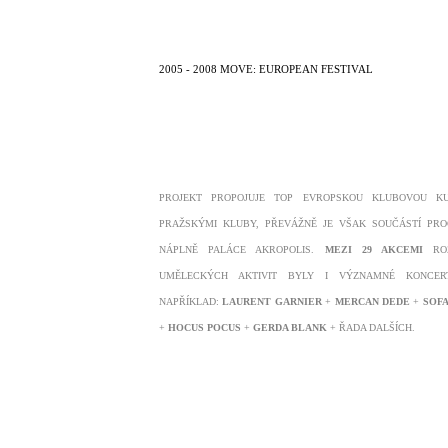
2005 - 2008 MOVE: EUROPEAN FESTIVAL
PROJEKT PROPOJUJE TOP EVROPSKOU KLUBOVOU K
PRAŽSKÝMI KLUBY, PŘEVÁŽNĚ JE VŠAK SOUČÁSTÍ PR
NÁPLNĚ PALÁCE AKROPOLIS.
MEZI 29 AKCEMI
ROZ
UMĚLECKÝCH AKTIVIT BYLY I VÝZNAMNÉ KONCER
NAPŘÍKLAD:
LAURENT GARNIER
+
MERCAN DEDE
+
SOFA
+
HOCUS POCUS
+
GERDA BLANK
+ ŘADA DALŠÍCH.