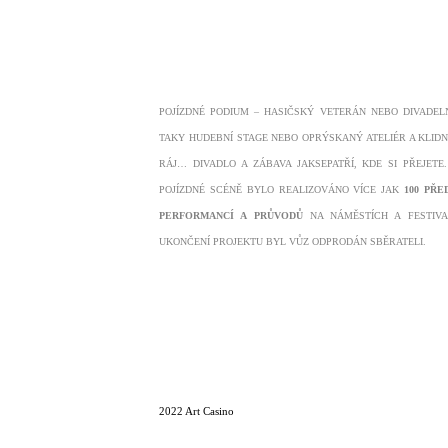
POJÍZDNÉ PODIUM – HASIČSKÝ VETERÁN NEBO DIVADEL
TAKY HUDEBNÍ STAGE NEBO OPRÝSKANÝ ATELIÉR A KLID
RÁJ… DIVADLO A ZÁBAVA JAKSEPATŘÍ, KDE SI PŘEJETE
POJÍZDNÉ SCÉNĚ BYLO REALIZOVÁNO VÍCE JAK
100 PŘE
PERFORMANCÍ A PRŮVODŮ
NA NÁMĚSTÍCH A FESTIVA
UKONČENÍ PROJEKTU BYL VŮZ ODPRODÁN SBĚRATELI.
2022 Art Casino