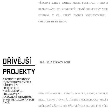
VŠECHNY BARVY WORLD MUSIC FESTIVAL
. V PROJE
REALIZOVÁNO
103 KONCERTŮ
. PRVNÍ PRAVIDELNÝ WOR
FESTIVAL V ČR, KTERÝ POZDĚJI SPOLUVYTVÁŘEL
COLOURS OF OSTRAVA
.
DŘÍVĚJŠÍ
1996 - 2017 ŽIŽKOV SOBĚ
PROJEKTY
ARCHIV HISTORICKY
IDENTIFIKOVANÝCH A
ZÁROVEŇ V
PROJEKTECH
ZVEŘEJNĚNÝCH
PĚNA DNÍ A KOKTEJL TÝDNŮ - DIVADLA, SPORT, KONCERTY
PŘEDSTAVENÍ
AKTUÁLNĚ OBSAHUJE
14.010
REALIZOVANÝCH
HRY… VENKU I UVNITŘ, MÍSTNÍ I KOLEMJDOUCÍ, MALÍ 
AKCÍ.
NEČEKANÉ ZÁŽITKY /TO NÁM VĚŘTE/ A SLUNCE PRO VŠ