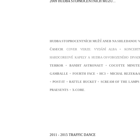
2009 HUDBA STOPROCENTNÍCH MUŽŮ...
HUDBA STOPROCENTNÍCH MUŽŮ ANEB NA SHLEDANOU V
ČASECH
. COVER VERZE: VYDÁNÍ ALBA + KONCERTN
HARDCOREOVÉ KAPELY A HUDBA OSVOBOZENÉHO DIVAD
TERROR
+
BANDIT ASTRONAUT
+
COCOTTE MINUT
GAMBALLE
+
FOURTH
FACE
+
HC3
+
MICHAL REZEK&A
+
POST-IT
+
RATTLE BUCKET
+
SCREAM OF THE LAMPS
PRAESENTS
+
X-CORE
.
2011 - 2015 TRAFFIC DANCE