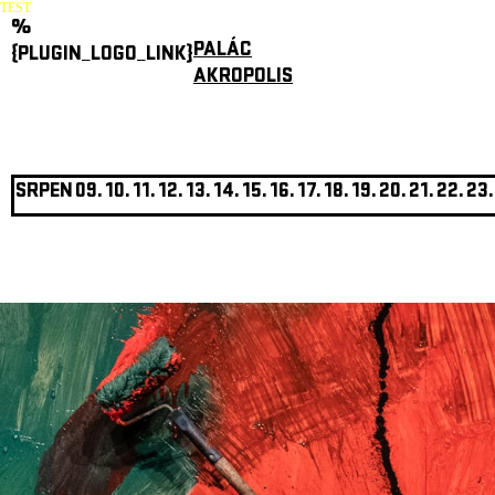
TEST
%
PALÁC
{PLUGIN_LOGO_LINK}
AKROPOLIS
SRPEN
09.
10.
11.
12.
13.
14.
15.
16.
17.
18.
19.
20.
21.
22.
23.