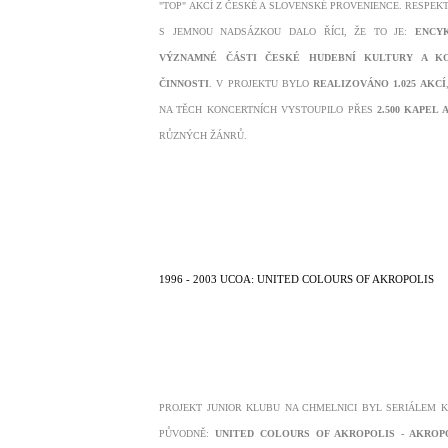
"TOP" AKCÍ Z ČESKÉ A SLOVENSKÉ PROVENIENCE. RESPEKT
S JEMNOU NADSÁZKOU DALO ŘÍCI, ŽE TO JE:
ENCY
VÝZNAMNÉ ČÁSTI ČESKÉ HUDEBNÍ KULTURY A KO
ČINNOSTI
. V PROJEKTU BYLO
REALIZOVÁNO 1.025 AKCÍ
NA TĚCH KONCERTNÍCH VYSTOUPILO PŘES
2.500 KAPEL 
R
ŮZNÝCH ŽÁNR
Ů.
1996 - 2003 UCOA: UNITED COLOURS OF AKROPOLIS
PROJEKT JUNIOR KLUBU NA CHMELNICI BYL SERIÁLEM 
PŮVODNĚ:
UNITED COLOURS OF AKROPOLIS - AKROP