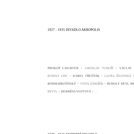
1927 - 1935 DIVADLO AKROPOLIS
PROKOP LAICHTER
+ JAROSLAV TUMLÍŘ +
VÁCLAV
RUDOLF LINC +
KAREL TŘEŠŇÁK
+ LAURA ŽELENSKÁ
BÖHM-HRUŠÍNSKÝ
+ VOJTA ZÁHOŘÍK +
RUDOLF DEYL ML
BEYVL
+
HERMÍNA VOJTOVÁ
+ ...