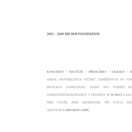
2001 - 2009 HIP HOP FOUNDATION
KONCERTY
+
SOUTĚŽE
+
PŘEHLÍDKY
+
UKÁZKY
+
D
SERIÁL PRAVIDELNÝCH VEČERŮ ZAMĚŘENÝCH NA VY
DIVÁCKOU SUBKULTURU, KTERÝ BYL POZDĚJI DO
SAMOSTATNÝMI KONCERTY. V PROJEKTU JE
99 AKCÍ
A ZKU
NIMI VYUŽIL JEHO DRAMATURG PŘI SVÝCH NÁS
AKTIVITÁCH (
HIP-HOP CAMP
).