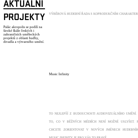
AKTUÁLNÍ
VÝBĚROVÁ HUDEBNÍ ŘADA S KOPRODUKČNÍM CHARAKTER
PROJEKTY
Palác akropolis se podílí na
široké škále českých i
zahraničních uměleckých
projektů z oblasti hudby,
divadla a výtvarného umění.
Music Infinity
TO NEJLEPŠÍ Z BUDOUCNOSTI AUDIOVIZUÁLNÍHO UMĚNÍ.
TO, CO V BĚŽNÝCH MÉDIÍCH NENÍ MOŽNÉ USLYŠET. 
CHCETE ZORIENTOVAT V NOVÝCH JMÉNECH HUDEBNÍH
MUSIC INFINITY JE PRO VÁS TO PRAVÉ.