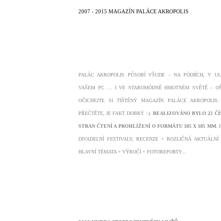
2007 - 2015 MAGAZÍN PALÁCE AKROPOLIS
PALÁC AKROPOLIS PŮSOBÍ VŠUDE – NA PÓDIÍCH, V UL
VAŠEM PC … I VE STAROMÓDNĚ HMOTNÉM SVĚTĚ – OŠ
OČICHEJTE SI TIŠTĚNÝ MAGAZÍN PALÁCE AKROPOLIS
PŘEČTĚTE, JE FAKT DOBRÝ :-).
REALIZOVÁNO BYLO
22 ČÍ
STRAN ČTENÍ A PROHLÍŽENÍ O FORMÁTU 185 X 185 MM
.
DIVADELNÍ FESTIVALY, RECENZE + ROZLIČNÁ AKTUÁLNÍ
HLAVNÍ TÉMATA + VÝROČÍ + FOTOREPORTY...