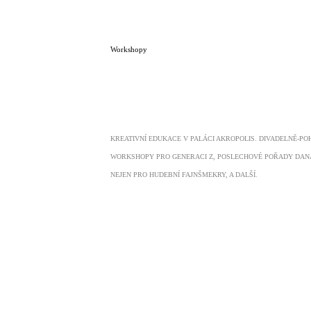
Workshopy
KREATIVNÍ EDUKACE V PALÁCI AKROPOLIS. DIVADELNĚ-P
WORKSHOPY PRO GENERACI Z, POSLECHOVÉ POŘADY DAN
NEJEN PRO HUDEBNÍ FAJNŠMEKRY, A DALŠÍ.