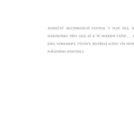
JEDINEČNÝ MULTIMEDIÁLNÍ FESTIVAL V PLNÉ SÍLE: 
ELEKTRONIKY PŘES JAZZ, AŽ K TÉ MODERNÍ VÁŽNÉ... , 
KINO, WORKSHOPY, VÝSTAVY, NEOTŘELÉ SCÉNY. VŠE PRO
POŘÁDNÉHO SPEKTÁKLU.