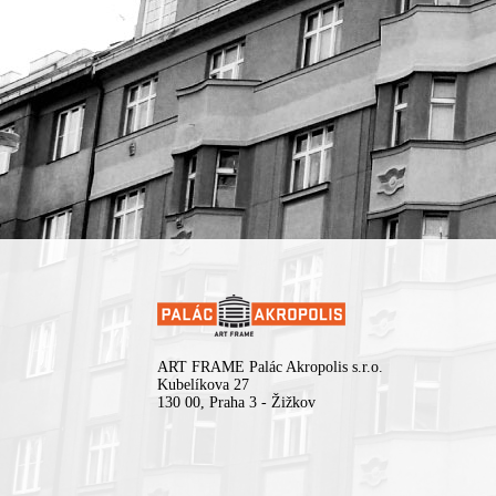
krajinu, v níž se propojují prvky elektroniky, jazzu a abstraktního 
hopu. Jejich hudba pulzuje hlubokými, téměř junglovými rytmy, r
se do snových atmosfér a plynule kombinuje temnější polohy
s euforickými melodickými plochami.
Po vystoupeních na prestižních festivalech, jako je
Montreux Jaz
Festival
, se 505 chystají vydat své debutové album – pohlcující
nahrávku, která odráží jejich vášeň pro zvukový experiment a žá
otevřené vyprávění. Projekt stojí na ambici objevovat nové hudeb
horizonty prostřednictvím spolupráce s evropskými hudebníky
z různých prostředí a neustále obohacovat svůj zvuk o nové persp
Duo aktuálně představuje materiál z připravovaného alba společn
s trumpetistou
Fabiem Radermacherem
, dlouholetým
spolupracovníkem kapely.
Koncert je uspořádán za podpory Liveurope – první celoevropské
iniciativy podporující koncertní kluby v jejich snaze pořádat konce
začínajících evropských umělců. Projekt Liveurope je spolufinanc
programem Evropské unie Kreativní Evropa.
ART FRAME Palác Akropolis s.r.o.
Kubelíkova 27
130 00, Praha 3 - Žižkov