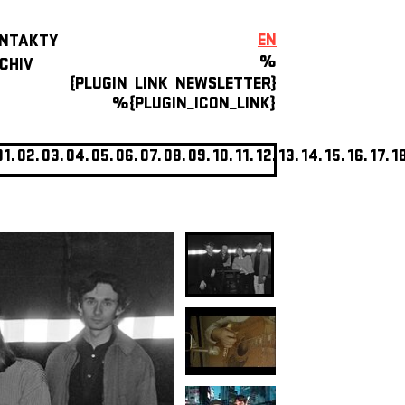
EN
NTAKTY
%
CHIV
{PLUGIN_LINK_NEWSLETTER}
%{PLUGIN_ICON_LINK}
01.
02.
03.
04.
05.
06.
07.
08.
09.
10.
11.
12.
13.
14.
15.
16.
17.
1