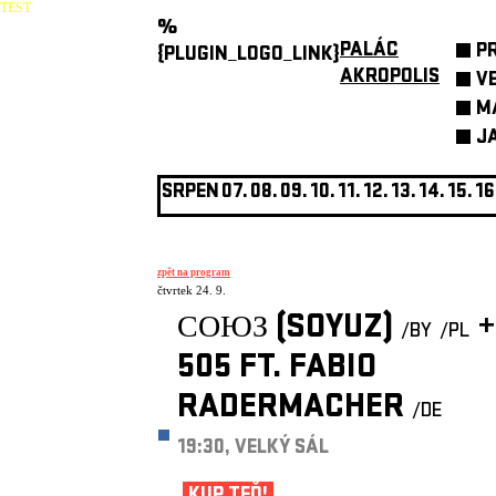
TEST
%
PALÁC
P
{PLUGIN_LOGO_LINK}
AKROPOLIS
V
M
J
SRPEN
07.
08.
09.
10.
11.
12.
13.
14.
15.
16
zpět na program
čtvrtek 24. 9.
СОЮЗ (SOYUZ)
+
/BY
/PL
505 FT. FABIO
RADERMACHER
/DE
19:30, VELKÝ SÁL