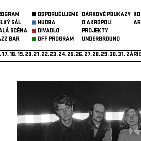
ROGRAM
DOPORUČUJEME
DÁRKOVÉ POUKAZY
KO
ELKÝ SÁL
HUDBA
O AKROPOLI
AR
ALÁ SCÉNA
DIVADLO
PROJEKTY
AZZ BAR
OFF PROGRAM
UNDERGROUND
.
17.
18.
19.
20.
21.
22.
23.
24.
25.
26.
27.
28.
29.
30.
31.
ZÁŘÍ