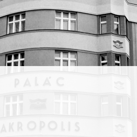
trip-
ozvíjí
z
nrově
ní
ektivy.
ě
rty
ován