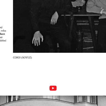
ený
d roku
lbert
ná
udební
devším
 a
oměňuje
СОЮЗ (SOYUZ)
rovizaci
 průlom
a
ivalech
řeny
ný,
alvim
a
vukovou