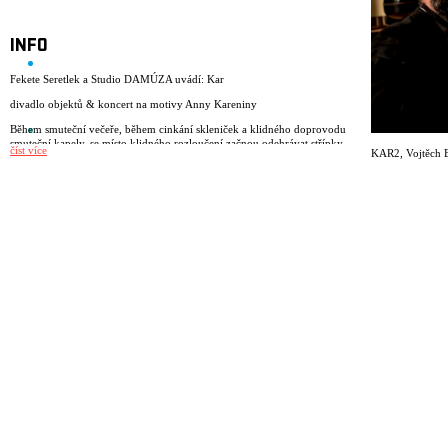
INFO
Fekete Seretlek a Studio DAMÚZA uvádí: Kar
divadlo objektů & koncert na motivy Anny Kareniny
Během smuteční večeře, během cinkání skleniček a klidného doprovodu
smuteční kapely, se místo klidného rozloučení začnou odehrávat střípky
číst více
KAR2
,
Vojtěch 
ze života minulé osoby. Ta skrz náhodné pohyby číšníka, skrz nenápadné
kombinace hudby, slov a předmětů, ožívá, tak jako ožívá i představivost
hostů. Ti se opojení vínem začnou vžívat do minulosti, až se nakonec
sami stanou postavami příběhu o Anně Karenině.
Kabaret ruského realismu staví a nastoluje dramaturgii živou, živočišnou,
autorsky zpracovanou hudbou, postavenou na základě ruských tradic.
Harmonika, perkuse, housle, cello, basa a pěti hlas provede metamorfózu
hudby a divadla, kabaretu a intimních scén pohyblivých předmětů.
Rytmika stoupá do poslední chvíle, ve které se (před dveřmi smrti)
najednou divák a herec octnou opět na začátku – u stolu se skleničkou
vína v ruce.
Režie: Matija Solce
Hrají: Pavol Smolárik, Anna Bubníková, Jiří N. Jelínek, Ivo Sedláček
a Matija Solce
Scénografie: Marianna Stránská
Produkce: Jan Tyl
Producent: Studio DAMÚZA
Koprodukce: Palác Akropolis (CZ) a KD Matita (SLO)