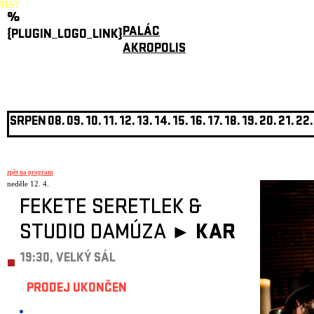
TEST
%
PALÁC
{PLUGIN_LOGO_LINK}
AKROPOLIS
SRPEN
08.
09.
10.
11.
12.
13.
14.
15.
16.
17.
18.
19.
20.
21.
22.
zpět na program
neděle 12. 4.
FEKETE SERETLEK &
STUDIO DAMÚZA ►
KAR
19:30, VELKÝ SÁL
PRODEJ UKONČEN