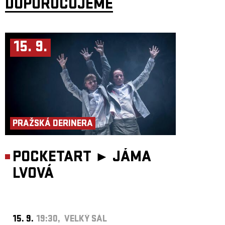
DOPORUČUJEME
15. 9.
PRAŽSKÁ DERINERA
POCKETART ►
JÁMA
LVOVÁ
15. 9.
19:30, VELKÝ SÁL