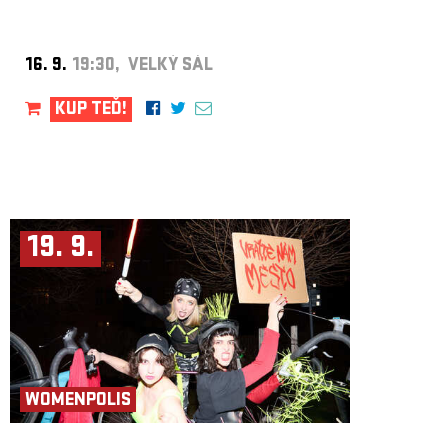
16. 9.
19:30, VELKÝ SÁL
KUP TEĎ!
19. 9.
WOMENPOLIS