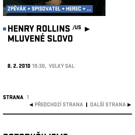
ZPĚVÁK + SPISOVATEL + HEREC + ...
HENRY ROLLINS
►
/US
MLUVENÉ SLOVO
8. 2. 2010
19:30, VELKÝ SÁL
STRANA
1
PŘEDCHOZÍ STRANA
DALŠÍ STRANA