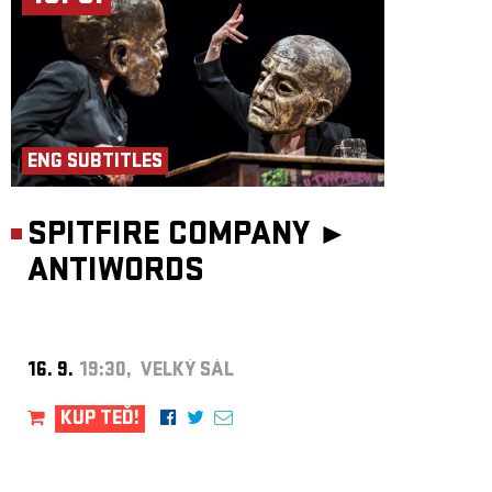
ENG SUBTITLES
SPITFIRE COMPANY ►
ANTIWORDS
16. 9.
19:30, VELKÝ SÁL
KUP TEĎ!