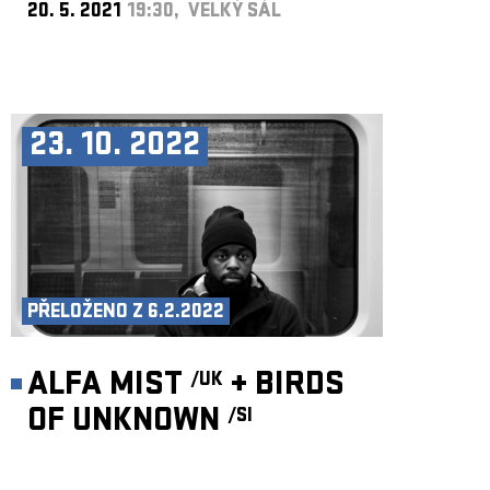
20. 5. 2021
19:30, VELKÝ SÁL
23. 10. 2022
PŘELOŽENO Z 6.2.2022
ALFA MIST
+
BIRDS
/UK
OF UNKNOWN
/SI