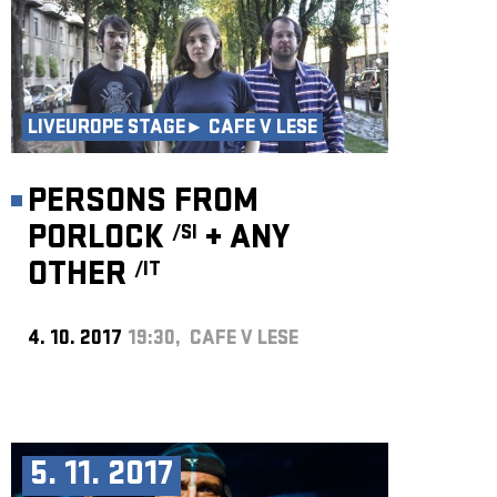
LIVEUROPE STAGE► CAFE V LESE
PERSONS FROM
PORLOCK
+
ANY
/SI
OTHER
/IT
4. 10. 2017
19:30, CAFE V LESE
5. 11. 2017