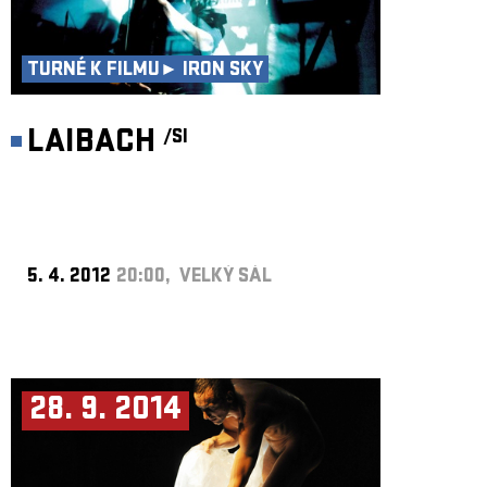
TURNÉ K FILMU► IRON SKY
LAIBACH
/SI
5. 4. 2012
20:00, VELKÝ SÁL
28. 9. 2014