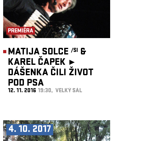
PREMIÉRA
MATIJA SOLCE
&
/SI
KAREL ČAPEK ►
DÁŠENKA ČILI ŽIVOT
POD PSA
12. 11. 2016
19:30, VELKÝ SÁL
4. 10. 2017