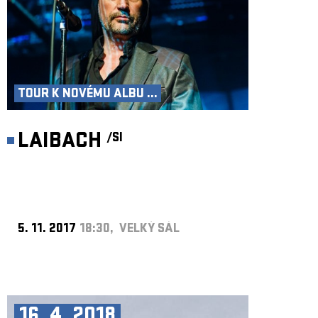
TOUR K NOVÉMU ALBU ...
LAIBACH
/SI
5. 11. 2017
18:30, VELKÝ SÁL
16. 4. 2018