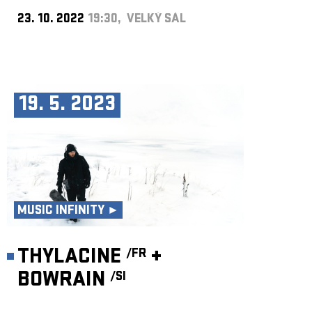
23. 10. 2022
19:30, VELKÝ SÁL
19. 5. 2023
MUSIC INFINITY ►
THYLACINE
+
/FR
BOWRAIN
/SI