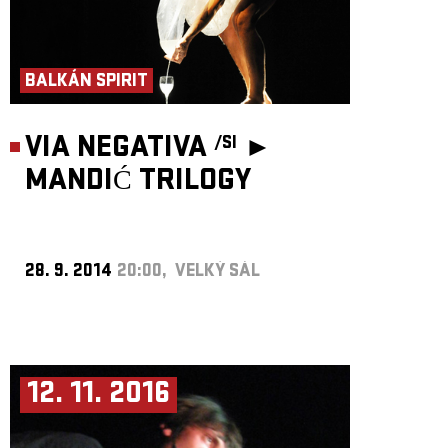
BALKÁN SPIRIT
VIA NEGATIVA
►
/SI
MANDIĆ TRILOGY
28. 9. 2014
20:00, VELKÝ SÁL
12. 11. 2016