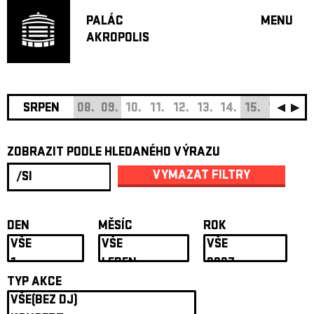
PALÁC
MENU
AKROPOLIS
PROGRA
VELKÝ S
MALÁ S
JAZZ BA
SRPEN
08.
09.
10.
11.
12.
13.
14.
15.
16.
17.
DOPORU
ZOBRAZIT PODLE HLEDANÉHO VÝRAZU
HUDBA
DIVADLO
VYMAZAT FILTRY
OFF PR
DÁRKOVÉ 
DEN
MĚSÍC
ROK
O AKROPOL
PROJEKTY
UNDERGRO
TYP AKCE
KONTAKTY