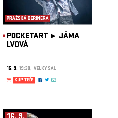
PRAŽSKÁ DERINERA
POCKETART ►
JÁMA
LVOVÁ
15. 9.
19:30, VELKÝ SÁL
KUP TEĎ!
16. 9.