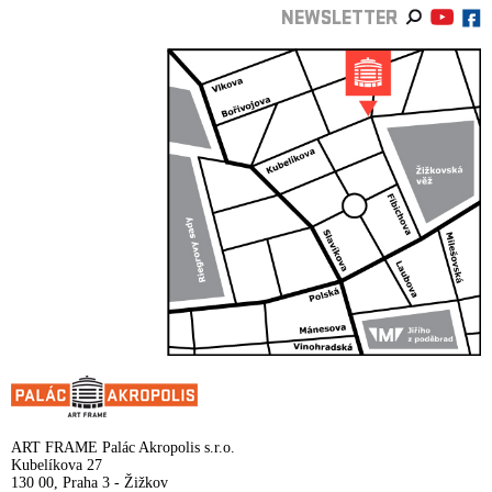
NEWSLETTER
ART FRAME Palác Akropolis s.r.o.
Kubelíkova 27
130 00, Praha 3 - Žižkov