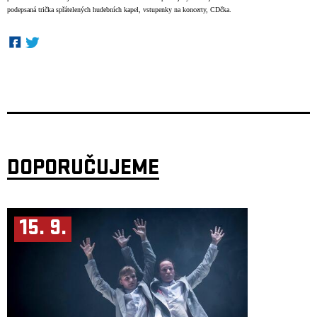
podepsaná trička spřátelených hudebních kapel, vstupenky na koncerty, CDčka.
DOPORUČUJEME
15. 9.