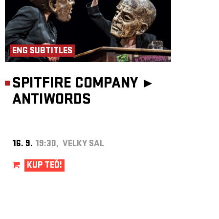
ENG SUBTITLES
SPITFIRE COMPANY ►
ANTIWORDS
16. 9.
19:30, VELKÝ SÁL
KUP TEĎ!