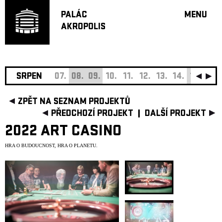
PALÁC
MENU
AKROPOLIS
PROGRA
VELKÝ S
MALÁ S
JAZZ BA
SRPEN
07.
08.
09.
10.
11.
12.
13.
14.
15.
16.
DOPORU
ZPĚT NA SEZNAM PROJEKTŮ
HUDBA
PŘEDCHOZÍ PROJEKT
DALŠÍ PROJEKT
DIVADLO
2022 ART CASINO
OFF PR
HRA O BUDOUCNOST, HRA O PLANETU.
DÁRKOVÉ 
O AKROPOL
PROJEKTY
UNDERGRO
KONTAKTY