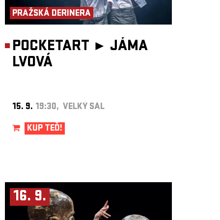
PRAŽSKÁ DERINERA
POCKETART ►
JÁMA
LVOVÁ
15. 9.
19:30, VELKÝ SÁL
KUP TEĎ!
16. 9.