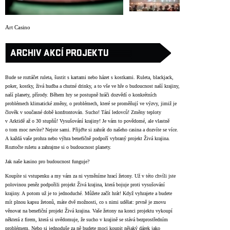
ARCHIV
NEWSLETT
Art Casino
ARCHIV AKCÍ PROJEKTU
Bude se roztáčet ruleta, šustit s kartami nebo házet s kostkami. Ruleta, blackjack,
poker, kostky, živá hudba a chutné drinky, a to vše ve hře o budoucnost naší krajiny,
naší planety, přírody. Během hry se postupně hráči dozvědí o konkrétních
problémech klimatické změny, o problémech, které se proměňují ve výzvy, jimiž je
člověk v současné době konfrontován. Sucho! Tání ledovců! Změny teploty
v Arktidě až o 30 stupňů! Vysušování krajiny! Je vám to povědomé, ale vlastně
o tom moc nevíte? Nejste sami. Přijďte si zahrát do našeho casina a dozvíte se více.
A každá vaše prohra nebo výhra benefičně podpoří vybraný projekt Živá krajina.
Roztočte ruletu a zahrajme si o budoucnost planety.
Jak naše kasino pro budoucnost funguje?
Koupíte si vstupenku a my vám za ni vyměníme hrací žetony. Už v této chvíli jste
polovinou peněz podpořili projekt Živá krajina, která bojuje proti vysušování
krajiny. A potom už je to jednoduché. Můžete začít hrát! Když vyhrajete a budete
mít plnou kapsu žetonů, máte dvě možnosti, co s nimi udělat: prvně je znovu
věnovat na benefiční projekt Živá krajina. Vaše žetony na konci projektu vykoupí
některá z firem, která si uvědomuje, že sucho v krajině se stává bezprostředním
problémem. Nebo si jednoduše za ně budete moci koupit nějaký dárek jako