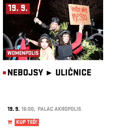
19. 9.
WOMENPOLIS
NEBOJSY ►
ULIČNICE
19. 9.
16:00, PALÁC AKROPOLIS
KUP TEĎ!