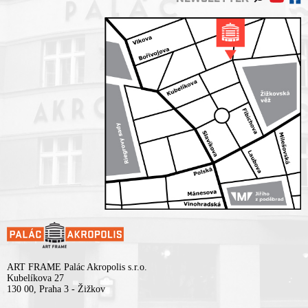
ART FRAME Palác Akropolis s.r.o.
Kubelíkova 27
130 00, Praha 3 - Žižkov