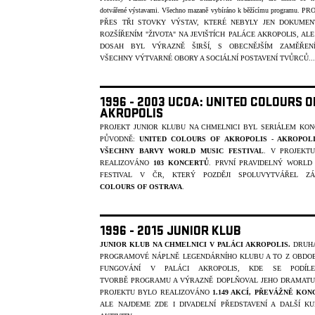
dotvářené výstavami. Všechno mazaně vybíráno k běžícímu programu.
PR
PŘES TŘI STOVKY VÝSTAV, KTERÉ NEBYLY JEN DOKUMEN
ROZŠÍŘENÍM "ŽIVOTA" NA JEVIŠTÍCH PALÁCE AKROPOLIS, ALE
DOSAH BYL VÝRAZNĚ ŠIRŠÍ, S OBECNĚJŠÍM ZAMĚŘEN
VŠECHNY VÝTVARNÉ OBORY A SOCIÁLNÍ POSTAVENÍ T
V
ŮRC
Ů
...
1996 - 2003 UCOA: UNITED COLOURS O
AKROPOLIS
PROJEKT JUNIOR KLUBU NA CHMELNICI BYL SERIÁLEM KON
PŮVODNĚ:
UNITED COLOURS OF AKROPOLIS - AKROPOL
VŠECHNY BARVY WORLD MUSIC FESTIVAL
. V PROJEKT
REALIZOVÁNO
103 KONCERTŮ
. PRVNÍ PRAVIDELNÝ WORLD
FESTIVAL V ČR, KTERÝ POZDĚJI SPOLUVYTVÁŘEL ZÁ
COLOURS OF OSTRAVA
.
1996 - 2015 JUNIOR KLUB
JUNIOR KLUB NA CHMELNICI V PALÁCI AKROPOLIS.
DRUHÁ
PROGRAMOVÉ NÁPLNĚ LEGENDÁRNÍHO KLUBU A TO Z OBDOB
FUNGOVÁNÍ V PALÁCI AKROPOLIS, KDE SE PODÍL
TVORBĚ
PROGRAMU A VÝRAZNĚ DOPLŇOVAL JEHO DRAMATUR
PROJEKTU BYLO REALIZOVÁNO
1.149 AKCÍ, PŘEVÁŽNĚ KO
ALE NAJDEME ZDE I DIVADELNÍ PŘEDSTAVENÍ A DALŠÍ KU