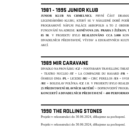
1981 - 1995 JUNIOR KLUB
JUNIOR KLUB NA CHMELNICI.
PRVNÍ ČÁST DRAMAT
LEGENDÁRNÍHO KLUBU, KTERÝ SE V NÁSLEDNÉ DOBĚ PODÍ
PROGRAMOVÉ NÁPLNI PALÁCE AKROPOLIS A TO Z OBDOB
FUNGOVÁNÍ NA ADRESE:
KONĚVOVA 219, PRAHA 3 ŽIŽKOV, T
85 98
. V PROJEKTU BYLO
REALIZOVÁNO CCA 3.000
KONC
DIVADELNÍCH PŘEDSTAVENÍ, VÝSTAV A EDUKATIVNÍCH KULT
AKCÍ.
1989 MIR CARAVANE
DIVADLO NA PROVÁZKU
/CZ
+ FOOTSBARN TRAVELLING THEA
+ TEATRO NUCLEO
/IT
+ LA COMPAGNIE DU HASARD
/FR
+
ÓSMEGO DNIA
/PL
+ LICEDEI
/RU
+ CIRC PERILLOS
/ES
+ SVO
/RU
+ BOLESLAV POLÍVKA
/CZ
J.H. V PROJEKTU BYLO REALI
25 PŘEDSTAVENÍ HLAVNÍCH AKTÉRŮ
+ DOPROVODNÝ PROGR
KONCERTŮ A DIVADELNÍCH PŘEDSTAVENÍ
+
400 PERFORMAN
1990 THE ROLLING STONES
Projekt v rekonstrukci do 30.06.2024, děkujeme za pochopení.
Projekt v rekonstrukci do 30.06.2024, děkujeme za pochopení.