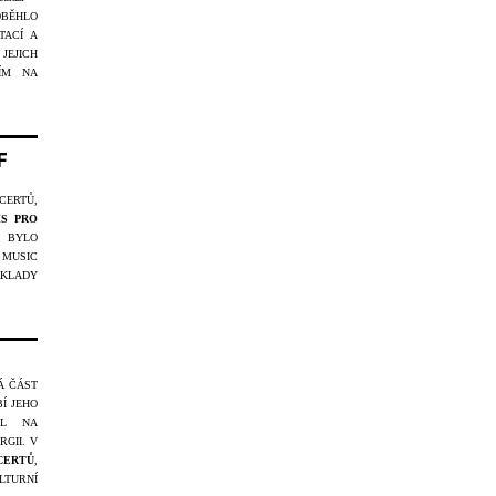
OBĚHLO
TACÍ A
 JEJICH
ÍM NA
F
CERTŮ,
IS PRO
U BYLO
 MUSIC
KLADY
 ČÁST
Í JEHO
EL NA
GII. V
NCERTŮ
,
LTURNÍ