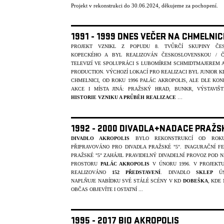
Projekt v rekonstrukci do 30.06.2024, děkujeme za pochopení.
1991 - 1999 DNES VEČER NA CHMELNIC
PROJEKT VZNIKL Z POPUDU 8. TVŮRČÍ SKUPINY ČES
KOPECKÉHO A BYL REALIZOVÁN ČESKOSLOVENSKOU / 
TELEVIZÍ VE SPOLUPRÁCI S LUBOMÍREM SCHMIDTMAJEREM 
PRODUCTION. VÝCHOZÍ LOKACÍ PRO REALIZACI BYL JUNIOR K
CHMELNICI, OD ROKU 1996 PALÁC AKROPOLIS, ALE DLE KON
AKCE I MÍSTA JINÁ: PRAŽSKÝ HRAD, BUNKR, VÝSTAVIŠT
HISTORIE VZNIKU A PRŮBĚH REALIZACE
…
1992 - 2000 DIVADLA+NADACE PRAŽS
DIVADLO AKROPOLIS
BYLO REKONSTRUKCÍ OD ROKU
PŘIPRAVOVÁNO PRO DIVADLA PRAŽSKÉ "5". INAGURAČNÍ FE
PRAŽSKÉ "5" ZAHÁJIL PRAVIDELNÝ DIVADELNÍ PROVOZ POD 
PROSTORU
PALÁC AKROPOLIS
V ÚNORU 1996. V PROJEKT
REALIZOVÁNO
152 PŘEDSTAVENÍ
. DIVADLO
SKLEP
ÚS
NAPLŇUJE NABÍDKU SVÉ STÁLÉ SCÉNY V KD
DOBEŠKA
, KDE
OBČAS OBJEVÍTE I OSTATNÍ ...
1995 - 2017 BIO AKROPOLIS