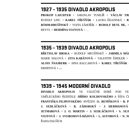
1927 - 1935 DIVADLO AKROPOLIS
PROKOP LAICHTER
+ JAROSLAV TUMLÍŘ +
VÁCLAV TR
RUDOLF LINC +
KAREL TŘEŠŇÁK
+ LAURA ŽELENSKÁ +
R
BÖHM-HRUŠÍNSKÝ
+ VOJTA ZÁHOŘÍK +
RUDOLF DEYL ML.
BEYVL
+
HERMÍNA VOJTOVÁ
+ ...
1935 - 1939 DIVADLO AKROPOLIS
BŘETISLAV HRSKA
+ RUDOLF HRUŠÍNSKÝ +
JARMILA MÁ
MARIE HALOVÁ +
ZITA KABÁTOVÁ
+ VALENTIN ŠINDLER 
ALOIS ŠNAJBERK
+ NINA BALCAROVÁ +
KAREL TŘEŠŇÁK
EBERTOVÁ
+ ...
1939 - 1945 MODERNÍ DIVADLO
DIVADLO AKROPOLIS
VE VÁLEČNÉ DOBĚ POD VED
UMĚLECKÉHO ŘEDITELE
JIŘÍHO KOLDOVSKÉHO
A ŠÉFA Č
FRANTIŠKA FILIPOVSKÉHO
. HVĚZDY:
O. BENÍŠKOVÁ
+
R. 
J. SEDLÁČKOVÁ
+
B. ZÁHORSKÝ
+
J. HERMANOVÁ
JETMAROVÁ
+
J. O. MARTIN
+
J. SEDLÁČKOVÁ
+
S. SE
VOJTOVÁ
+
J. SVOBODOVÁ-MÁJOVÁ
+
L. ASTOROVÁ
+
N. 
ŘADA DALŠÍCH.