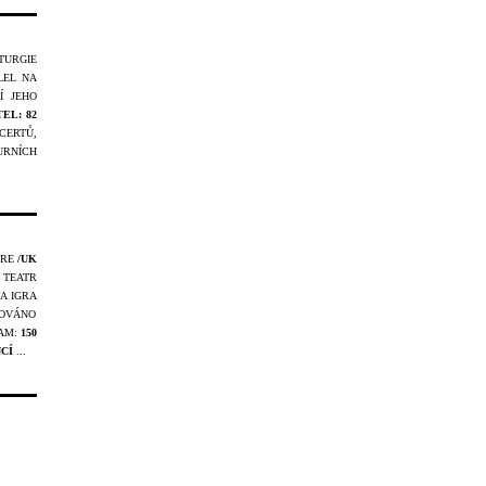
URGIE
LEL NA
Í JEHO
EL: 82
ERTŮ,
URNÍCH
TRE
/UK
 TEATR
JA IGRA
ZOVÁNO
AM:
150
CÍ
...