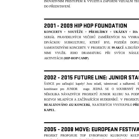
INOVATIVNÍM PŘÍSTUPEM K VYUŽITÍ A ZAPOJENÍ VIZUÁLNÍ TE
DO PŘEDSTAVENÍ.
2001 - 2009 HIP HOP FOUNDATION
KONCERTY
+
SOUTĚŽE
+
PŘEHLÍDKY
+
UKÁZKY
+
DJs
SERIÁL PRAVIDELNÝCH VEČERŮ ZAMĚŘENÝCH NA VYHR
DIVÁCKOU SUBKULTURU, KTERÝ BYL POZDĚJI DOPL
SAMOSTATNÝMI KONCERTY. V PROJEKTU JE
99 AKCÍ
A ZKUŠEN
NIMI VYUŽIL JEHO DRAMATURG PŘI SVÝCH NÁSLE
AKTIVITÁCH (
HIP-HOP CAMP
).
2002 - 2015 FUTURE LINE: JUNIOR ST
ŠANCE pro začínající kapely! Jsou mladí, talentovaní a nažhavení. 
kombinace pro JUNIOR stage.
JEDNÁ SE O SOUHRNNÝ P
NĚKOLIKA NÁVAZNÝCH PROJEKTŮ JUNIOR KLUBU NA POD
ROZVOJ MLADÝCH A ZAČÍNAJÍCÍCH HUDEBNÍKŮ. V PROJEKT
REALIZOVÁNO 432 KONCERů
, NA KTERÝCH VYSTOUPILO
PŘE
KAPEL
.
2005 - 2008 MOVE: EUROPEAN FESTIV
PROJEKT PROPOJUJE TOP EVROPSKOU KLUBOVOU KULT