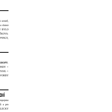
i uvnitř,
a slunce
KTU BYLO
ŽKOVA:
PINGY,
SHOPY
.
ONDY +
SSIG +
VORBY
DIÍ
opojeno
ků a pro
ĚLECKY