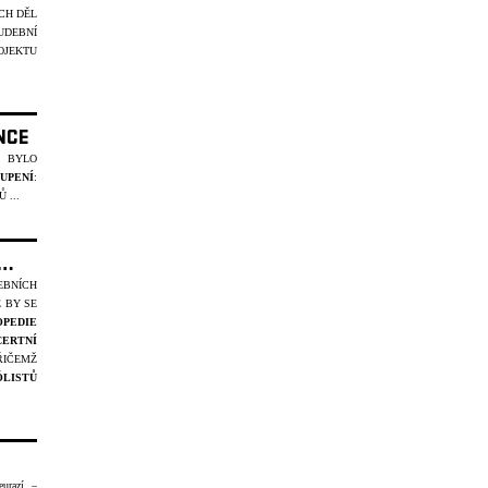
CH DĚL
UDEBNÍ
JEKTU
NCE
U BYLO
OUPENÍ
:
 ...
 …
EBNÍCH
 BY SE
PEDIE
ERTNÍ
ŘIČEMŽ
ÓLIST
Ů
eurazí –