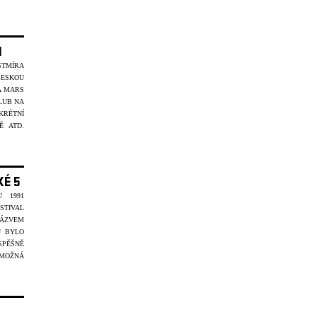
I
TMÍRA
ČESKOU
A MARS
LUB NA
KRÉTNÍ
Ě ATD.
KÉ 5
 1991
STIVAL
NÁZVEM
U BYLO
PĚŠNĚ
 MOŽNÁ