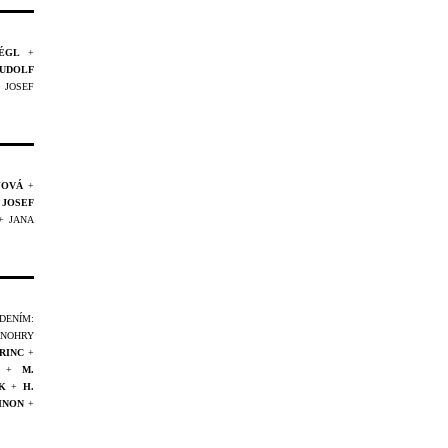
ÉGL
+
UDOLF
+
JOSEF
JOVÁ
+
+
JOSEF
+ JANA
ENÍM:
INOHRY
PRINC
+
+
M.
JK
+
H.
NINON
+