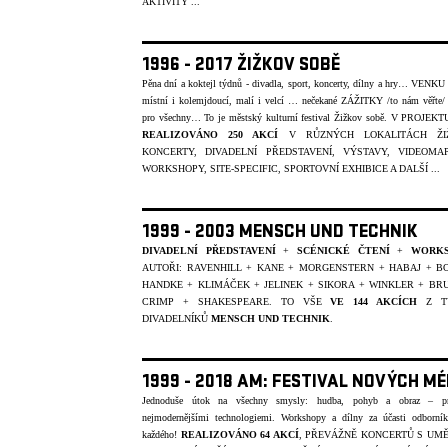
AKTIVITY ...
1996 - 2017 ŽIŽKOV SOBĚ
Pěna dní a koktejl týdnů - divadla, sport, koncerty, dílny a hry… VENKU 
místní i kolemjdoucí, malí i velcí … nečekané ZÁŽITKY /to nám věřte/ 
pro všechny… To je městský kulturní festival Žižkov sobě. V PROJE
REALIZOVÁNO 250 AKCÍ
V R
Ů
ZNÝCH LOKALITÁCH ŽI
KONCERTY, DIVADELNÍ PŘEDSTAVENÍ, VÝSTAVY, VIDEOMAP
WORKSHOPY, SITE-SPECIFIC, SPORTOVNÍ EXHIBICE A DALŠÍ ...
1999 - 2003 MENSCH UND TECHNIK
DIVADELNÍ PŘEDSTAVENÍ
+
SCÉNICKÉ ČTENÍ
+
WORK
AUTOŘI: RAVENHILL + KANE + MORGENSTERN + HABAJ + B
HANDKE + KLIMÁČEK + JELINEK + SIKORA + WINKLER + BRU
CRIMP + SHAKESPEARE. TO VŠE
VE 144 AKCÍCH
Z T
DIVADELNÍKŮ
MENSCH UND TECHNIK
.
1999 - 2018 AM: FESTIVAL NOVÝCH MÉ
Jednoduše útok na všechny smysly: hudba, pohyb a obraz – pr
nejmodernějšími technologiemi. Workshopy a dílny za účasti odborní
každého!
REALIZOVÁNO
64 AKCÍ
, PŘEVÁŽNĚ KONCERTŮ S UM