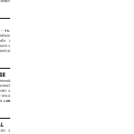
CHNIKY
+
VJs
.
ANĚNOU
NĚN I
OSTI S
DNÝCH
AGE
Dokonalá
ROJEKT
PORU A
U BYLO
S 1.100
AL
URU S