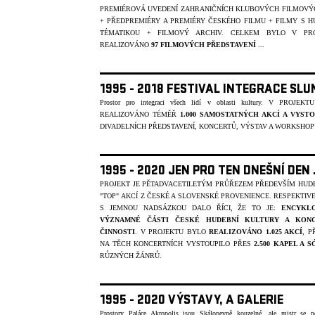
PREMIÉROVÁ UVEDENÍ ZAHRANIČNÍCH KLUBOVÝCH FILMOVÝ
+ PŘEDPREMIÉRY A PREMIÉRY ČESKÉHO FILMU + FILMY S H
TÉMATIKOU + FILMOVÝ ARCHIV. CELKEM BYLO V PRO
REALIZOVÁNO
97 FILMOVÝCH PŘEDSTAVENÍ
...
1995 - 2018 FESTIVAL INTEGRACE SLU
Prostor pro integraci všech lidí v oblasti kultury.
V PROJEKT
REALIZOVÁNO TÉMĚŘ
1.000 SAMOSTATNÝCH AKCÍ A VYST
DIVADELNÍCH PŘEDSTAVENÍ, KONCERTŮ, VÝSTAV A WORKSHOPŮ
1995 - 2020 JEN PRO TEN DNEŠNÍ DEN
PROJEKT JE PĚTADVACETILETÝM PRŮŘEZEM PŘEDEVŠÍM HUD
"TOP" AKCÍ Z ČESKÉ A SLOVENSKÉ PROVENIENCE. RESPEKTIVE
S JEMNOU NADSÁZKOU DALO ŘÍCI, ŽE TO JE:
ENCYKLO
VÝZNAMNÉ ČÁSTI ČESKÉ HUDEBNÍ KULTURY A KONC
ČINNOSTI
. V PROJEKTU BYLO
REALIZOVÁNO 1.025 AKCÍ
, P
NA TĚCH KONCERTNÍCH VYSTOUPILO PŘES
2.500 KAPEL A S
R
ŮZNÝCH ŽÁNR
Ů.
1995 - 2020 VÝSTAVY, A GALERIE
Prostory Paláce Akropolis jsou Skálopevně kouzelné, ale mistr se n