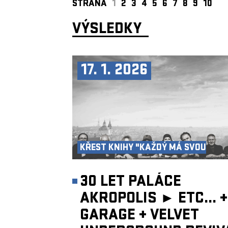
STRANA
1
2
3
4
5
6
7
8
9
10
VÝSLEDKY
17. 1. 2026
KŘEST KNIHY "KAŽDÝ MÁ SVOU
AKROPOLI"
30 LET PALÁCE
AKROPOLIS ►
ETC...
+
GARAGE
+
VELVET