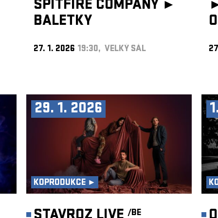
SPITFIRE COMPANY ►
BALETKY
O
27. 1. 2026
19:30, VELKÝ SÁL
27
29. 1. 2026
1
KOPRODUKCE ►
K
STAVROZ LIVE
O
/BE