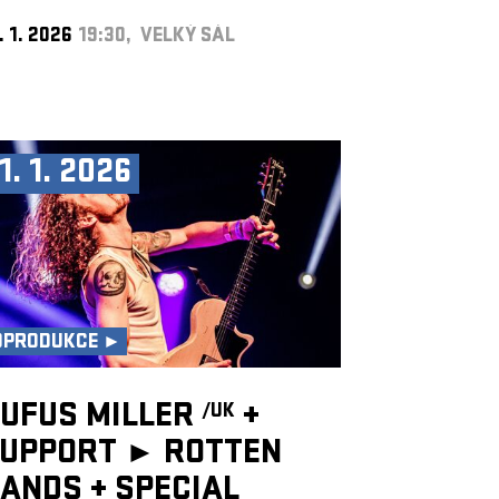
. 1. 2026
19:30, VELKÝ SÁL
1. 1. 2026
OPRODUKCE ►
UFUS MILLER
+
/UK
UPPORT ► ROTTEN
HANDS
+
SPECIAL