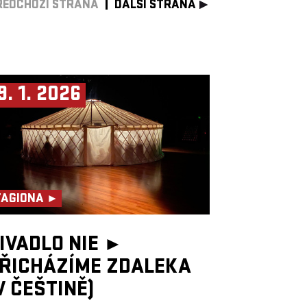
ŘEDCHOZÍ STRANA
DALŠÍ STRANA
9. 1. 2026
TAGIONA ►
IVADLO NIE ►
ŘICHÁZÍME ZDALEKA
V ČEŠTINĚ)