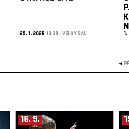
P
K
N
29. 1. 2026
19:30, VELKÝ SÁL
1.
P
16. 9.
1