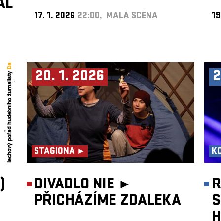
AL
17. 1. 2026
22:00, MALÁ SCÉNA
19
20. 1. 2026
2
STAGIONA ►
K
)
DIVADLO NIE ►
R
PŘICHÁZÍME ZDALEKA
S