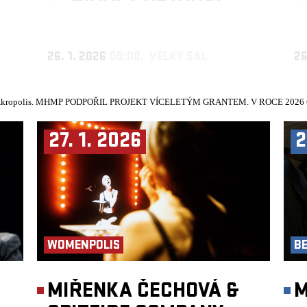
26. 1. 2026
09:00, VELKÝ SÁL
26
kropolis.
MHMP PODPOŘIL PROJEKT VÍCELETÝM GRANTEM. V ROCE 2026 Č
27. 1. 2026
2
WOMENPOLIS
B
►
MIŘENKA ČECHOVÁ &
M