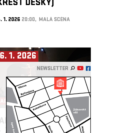
KŘEST DESKY)
. 1. 2026
20:00, MALÁ SCÉNA
6. 1. 2026
NEWSLETTER
TAGIONA ►
ANEČNÍ STUDIO LIGHT
►
ŽIRAFY NETANČÍ