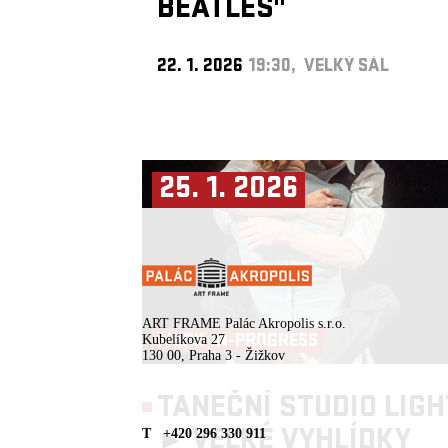
BEATLES"
22. 1. 2026
19:30, VELKÝ SÁL
25. 1. 2026
ART FRAME Palác Akropolis s.r.o.
WORK-IN-PROGRESS
Kubelíkova 27
130 00, Praha 3 - Žižkov
TANEČNÍ STUDIO LIGH
►
VELKÉ VYHLÍDKY
T +420 296 330 911