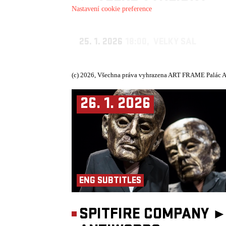
Nastavení cookie preference
25. 1. 2026
18:00, VELKÝ SÁL
(c) 2026, Všechna práva vyhrazena ART FRAME Palác A
26. 1. 2026
ENG SUBTITLES
SPITFIRE COMPANY 