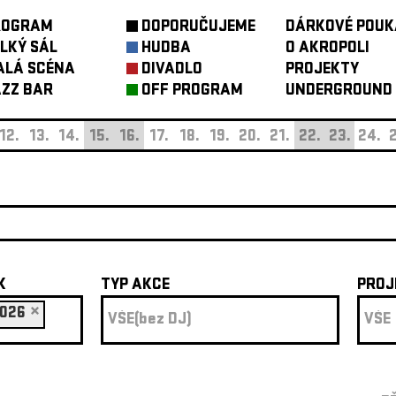
ROGRAM
DOPORUČUJEME
DÁRKOVÉ POUK
LKÝ SÁL
HUDBA
O AKROPOLI
ALÁ SCÉNA
DIVADLO
PROJEKTY
ZZ BAR
OFF PROGRAM
UNDERGROUND
12.
13.
14.
15.
16.
17.
18.
19.
20.
21.
22.
23.
24.
2
K
TYP AKCE
PROJ
026