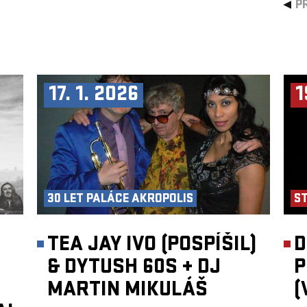
P
17. 1. 2026
1
30 LET PALÁCE AKROPOLIS
S
TEA JAY IVO (POSPÍŠIL)
D
& DYTUSH 60S
+
DJ
P
MARTIN MIKULÁŠ
(