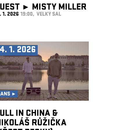
UEST ►
MISTY MILLER
. 1. 2026
19:00, VELKÝ SÁL
UK
4. 1. 2026
EANS ►
ULL IN CHINA &
IKOLÁŠ RŮŽIČKA