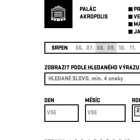
PALÁC
P
AKROPOLIS
VE
M
JA
SRPEN
06.
07.
08.
09.
10.
11.
ZOBRAZIT PODLE HLEDANÉHO VÝRAZU
DEN
MĚSÍC
RO
2