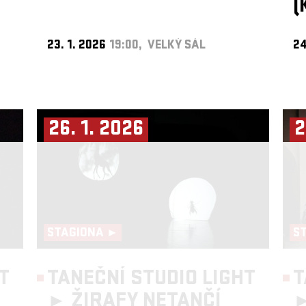
(
23. 1. 2026
19:00, VELKÝ SÁL
24
26. 1. 2026
2
STAGIONA ►
S
T
TANEČNÍ STUDIO LIGHT
T
►
ŽIRAFY NETANČÍ