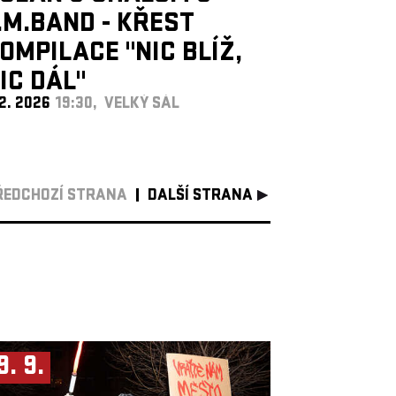
.M.BAND - KŘEST
OMPILACE "NIC BLÍŽ,
IC DÁL"
 2. 2026
19:30, VELKÝ SÁL
ŘEDCHOZÍ STRANA
DALŠÍ STRANA
9. 9.