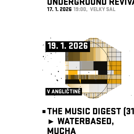
UNDERGROUND REVIV
17. 1. 2026
19:00, VELKÝ SÁL
BAND
19. 1. 2026
V ANGLIČTINĚ
THE MUSIC DIGEST (31
►
WATERBASED,
MUCHA