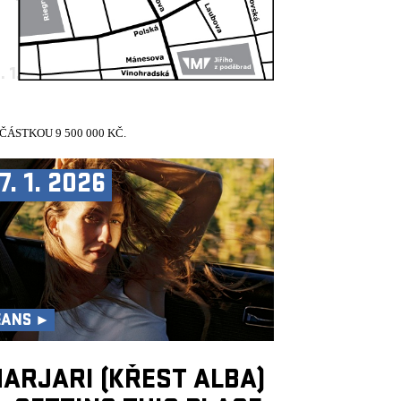
. 1. 2026
10:30, VELKÝ SÁL
ÁSTKOU 9 500 000 KČ.
7. 1. 2026
EANS ►
ARJARI (KŘEST ALBA)