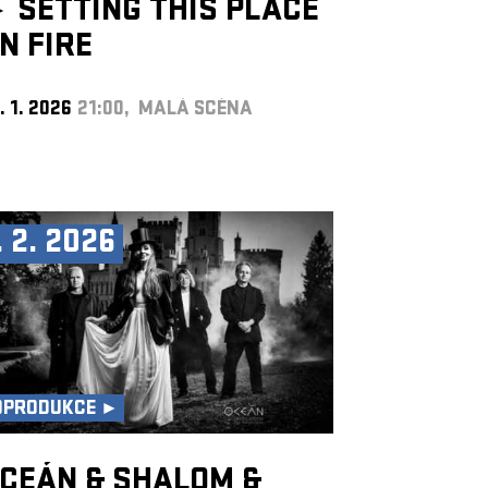
►
SETTING THIS PLACE
N FIRE
. 1. 2026
21:00, MALÁ SCÉNA
. 2. 2026
OPRODUKCE ►
CEÁN & SHALOM &