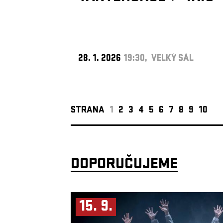
28. 1. 2026
19:30, VELKÝ SÁL
STRANA
1
2
3
4
5
6
7
8
9
10
DOPORUČUJEME
15. 9.