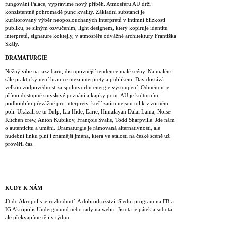
fungování Paláce, vyprávíme nový příběh. Atmosféru AU drží
konzistentně pohromadě punc kvality. Základní substancí je
kurátorovaný výběr neoposlouchaných interpretů v intimní blízkosti
publiku, se silným ozvučením, light designem, který kopíruje identitu
interpretů, signature koktejly, v atmosféře odvážné architektury Františka
Skály.
DRAMATURGIE
Něžný vibe na jazz baru, disruptivnější tendence malé scény. Na malém
sále prakticky není hranice mezi interprety a publikem. Dav dostává
velkou zodpovědnost za spolutvorbu energie vystoupení. Odměnou je
přímo dostupné smyslové poznání a kapky potu. AU je kulturním
podhoubím převážně pro interprety, kteří zatím nejsou tolik v zorném
poli. Ukázali se tu Bulp, Lia Hide, Earie, Himalayan Dalai Lama, Noise
Kitchen crew, Anton Kubikov, François Svalis, Todd Sharpville. Jde nám
o autenticitu a umění. Dramaturgie je rámovaná alternativností, ale
hudební linku plní i známější jména, která ve stálosti na české scéně už
prověřil čas.
KUDY K NÁM
Jít do Akropolis je rozhodnutí. A dobrodružství. Sleduj program na FB a
IG Akropolis Underground nebo tady na webu. Jistota je pátek a sobota,
ale překvapíme tě i v týdnu.