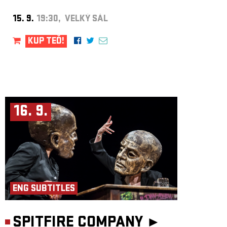
15. 9.
19:30, VELKÝ SÁL
KUP TEĎ!
16. 9.
ENG SUBTITLES
SPITFIRE COMPANY ►