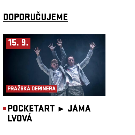
DOPORUČUJEME
15. 9.
PRAŽSKÁ DERINERA
POCKETART ►
JÁMA
LVOVÁ