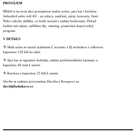
PRONÁJEM
Můžeš si na svoji akci pronajmout malou scénu, jazz bar i kavárnu.
Jednotlivě nebo celé AU - na oslavy, natáčení, párty, koncerty, čtení.
Nebo cokoliv dalšího, co bude souznít s našimi hodnotami. Pokud
budete mít zájem, zařídíme dje, catering, postavíme doprovodný
program.
V DETAILU
⏆
Malá scéna se sound systémem L ́acoustic a Dj technikou s celkovou
kapacitou 120 lidí ke stání.
⏆
Jazz bar se signature koktejly, našimi profesionálními barmany a
kapacitou 40 míst k sezení.
⏆
Kavárna s kapacitou 25 lidí k sezení.
Ozvěte se našemu provoznímu Davidovi Kroupovi na
david@laskukavo.cz