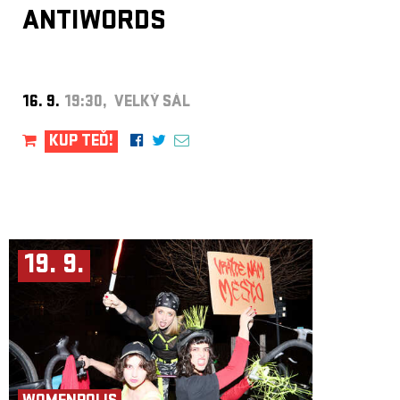
ANTIWORDS
16. 9.
19:30, VELKÝ SÁL
KUP TEĎ!
19. 9.