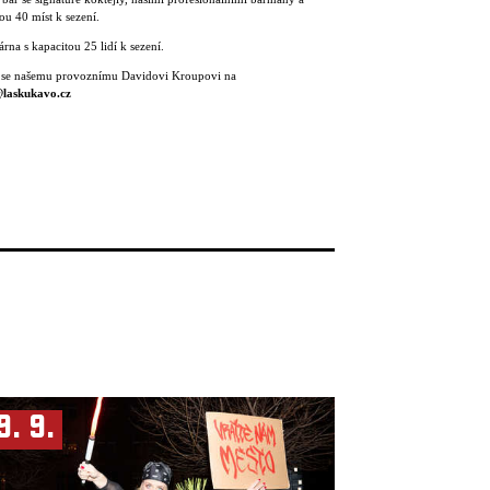
ou 40 míst k sezení.
rna s kapacitou 25 lidí k sezení.
 se našemu provoznímu Davidovi Kroupovi na
laskukavo.cz
9. 9.