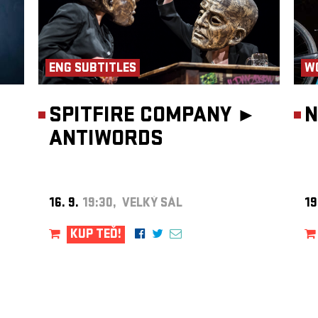
ENG SUBTITLES
W
SPITFIRE COMPANY ►
N
ANTIWORDS
16. 9.
19:30, VELKÝ SÁL
19
KUP TEĎ!