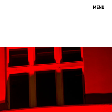
MENU
PROGRA
VELKÝ S
MALÁ S
JAZZ BA
DOPORU
HUDBA
DIVADLO
OFF PR
DÁRKOVÉ 
PROJEKTY
UNDERGRO
KONTAKTY
NEWSLETT