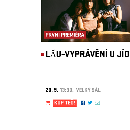
PRVNÍ PREMIÉRA
LẨU–VYPRÁVĚNÍ U JÍ
20. 9.
13:30, VELKÝ SÁL
KUP TEĎ!