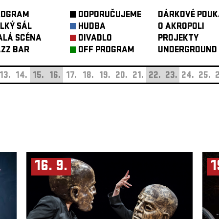
ROGRAM
DOPORUČUJEME
DÁRKOVÉ POUK
LKÝ SÁL
HUDBA
O AKROPOLI
ALÁ SCÉNA
DIVADLO
PROJEKTY
ZZ BAR
OFF PROGRAM
UNDERGROUND
13.
14.
15.
16.
17.
18.
19.
20.
21.
22.
23.
24.
25.
2
16. 9.
1