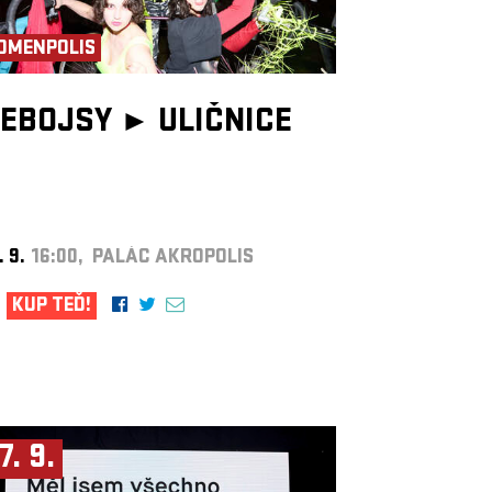
OMENPOLIS
EBOJSY ►
ULIČNICE
. 9.
16:00, PALÁC AKROPOLIS
KUP TEĎ!
7. 9.