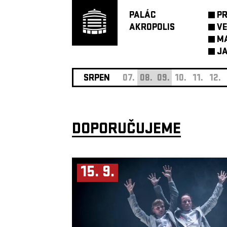
PALÁC
P
AKROPOLIS
VE
M
JA
SRPEN
07.
08.
09.
10.
11.
12.
DOPORUČUJEME
15. 9.