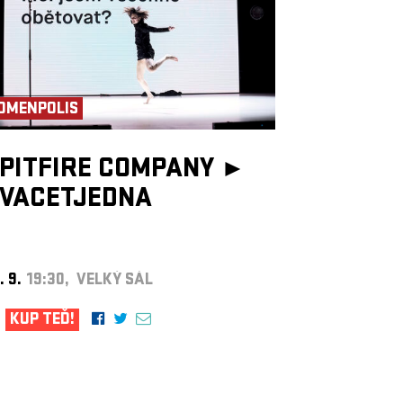
OMENPOLIS
PITFIRE COMPANY ►
VACETJEDNA
. 9.
19:30, VELKÝ SÁL
KUP TEĎ!