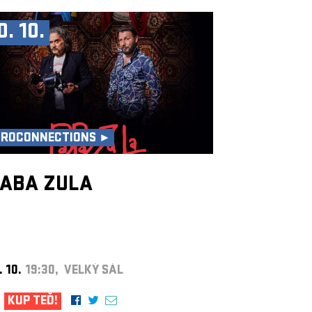
0. 10.
UROCONNECTIONS ►
ABA ZULA
. 10.
19:30, VELKÝ SÁL
KUP TEĎ!