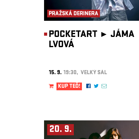
PRAŽSKÁ DERINERA
POCKETART ►
JÁMA
LVOVÁ
15. 9.
19:30, VELKÝ SÁL
KUP TEĎ!
20. 9.