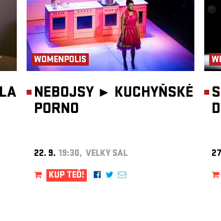
WOMENPOLIS
W
DLA
NEBOJSY ►
KUCHYŇSKÉ
S
PORNO
D
22. 9.
19:30, VELKÝ SÁL
27
KUP TEĎ!