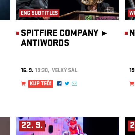
ENG SUBTITLES
W
SPITFIRE COMPANY ►
N
ANTIWORDS
16. 9.
19:30, VELKÝ SÁL
19
KUP TEĎ!
22. 9.
2