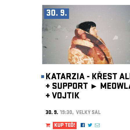
30. 9.
KATARZIA - KŘEST A
+
SUPPORT ►
MEOWL
+
VOJTIK
30. 9.
19:30, VELKÝ SÁL
KUP TEĎ!