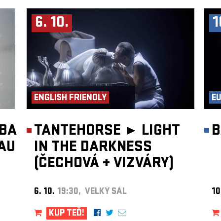
6. 10.
1
ENGLISH FRIENDLY
E
LBA
TANTEHORSE ►
LIGHT
B
AU
IN THE DARKNESS
(ČECHOVÁ
+
VIZVÁRY)
6. 10.
19:30, VELKÝ SÁL
10
KUP TEĎ!