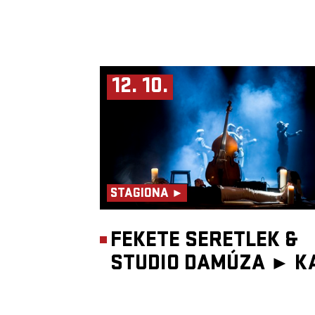
12. 10.
STAGIONA ►
FEKETE SERETLEK &
STUDIO DAMÚZA ►
K